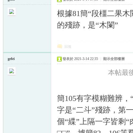
根據81簡“段橿二果木闌
的殘跡，是“木闌”
回復
gefei
發表於 2021-3-14 22:35
|
顯示全部樓層
本帖最後由 
簡105有字模糊難辨，
字是“二斗”殘跡，第一
個“緤”上隔一字皆剩“