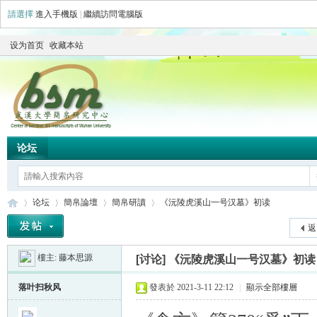
請選擇
進入手機版
|
繼續訪問電腦版
设为首页
收藏本站
论坛
论坛
簡帛論壇
簡帛研讀
《沅陵虎溪山一号汉墓》初读
返
樓主:
藤本思源
[讨论]
《沅陵虎溪山一号汉墓》初读
简
»
›
›
›
落叶扫秋风
發表於 2021-3-11 22:12
|
顯示全部樓層