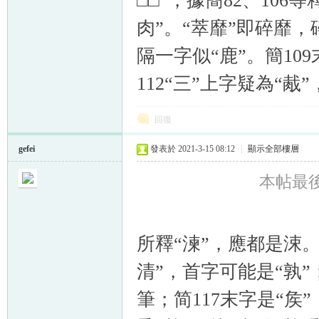
□□”，據簡82、10
肉”。“萃靡”即碎靡，
隔一字似“鹿”。簡10
112“三”上字疑為“胾
回復
gefei
發表於 2021-3-15 08:12
|
顯示全部樓層
本帖最後由 
所釋“湅”，應都是涑
清”，首字可能是“孰”；
筆；简117末字是“矦”