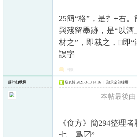
25簡“格”，是扌+右。簡
與殘留墨跡，是“以酒上
材之”，即裁之，
□即“
誤字
回復
落叶扫秋风
發表於 2021-3-13 14:16
|
顯示全部樓層
本帖最後由 落
《食方》簡294整理者
七 爲〼”。