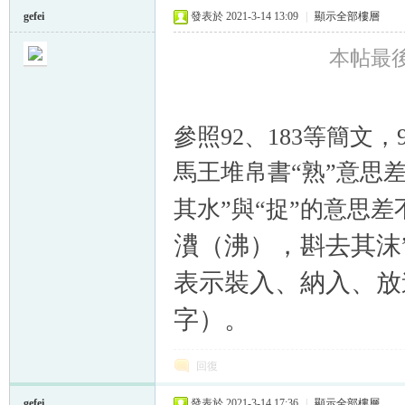
gefei
發表於 2021-3-14 13:09
|
顯示全部樓層
本帖最後由 
參照92、183等簡文
馬王堆帛書“熟”意思差
其水”與“捉”的意思差
㵒（沸），斟去其沫
表示裝入、納入、放
字）。
回復
gefei
發表於 2021-3-14 17:36
|
顯示全部樓層