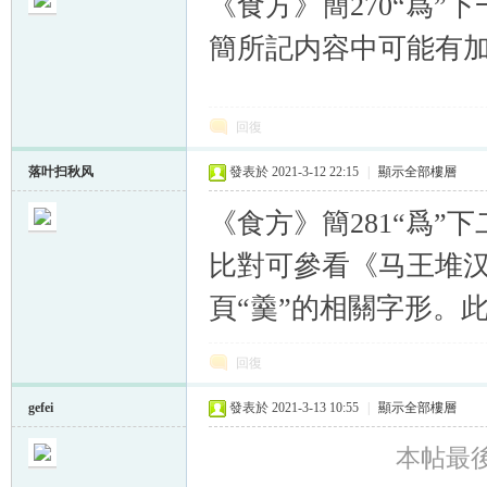
《食方》簡270“爲”
簡所記内容中可能有
回復
帛
落叶扫秋风
發表於 2021-3-12 22:15
|
顯示全部樓層
《食方》簡281“爲”
比對可參看《马王堆汉墓
頁“羹”的相關字形。
网
回復
gefei
發表於 2021-3-13 10:55
|
顯示全部樓層
本帖最後由 