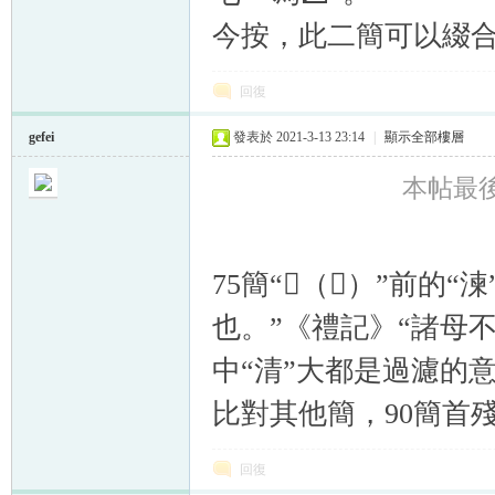
今按，此二簡可以綴合
回復
gefei
發表於 2021-3-13 23:14
|
顯示全部樓層
本帖最後由 
75簡“𧹳（𤃬）”前的
也。”《禮記》“諸母不
中“清”大都是過濾的
比對其他簡，90簡首殘
回復