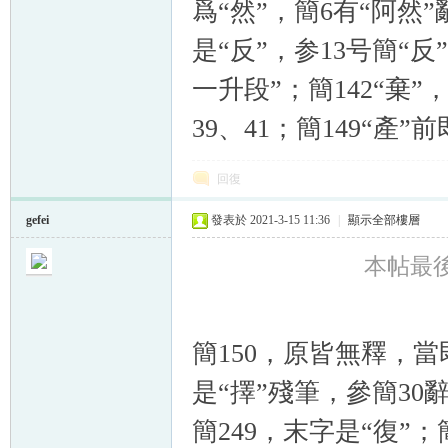
爲“然”，簡6有“阿然”
是“反”，参13号簡“反
一升段”；簡142“棄”
39、41；簡149“產”
回復
gefei
發表於 2021-3-15 11:36
|
顯示全部樓層
本帖最後由 
簡150，原皆無釋，當
是“擇”殘筆，參簡30
簡249，末字是“復”；