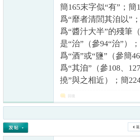
簡165末字似“有”；簡1
爲“靡者清閭其洎以”；簡
爲“醬汁大半”的殘筆（
是“治”（參94“治”）
爲“酒”或“鹽”（參簡4
爲“其
洎
”（參108、1
撓”與之相近）；簡22
回復
返