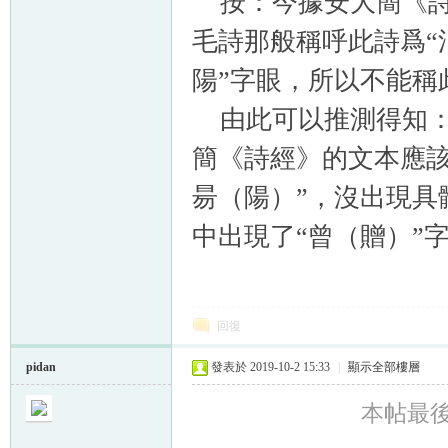
按：今據安大簡《詩
毛詩那般稱呼此詩爲“
陽”字眼，所以不能
由此可以推測得知：
簡《詩經》的文本應該
昜（陽）”，沒出現具
中出現了“曾（贈）”
回復
pidan
發表於 2019-10-2 15:33
|
顯示全部樓層
本帖最後由 