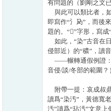
有問題的（劉剛之文
與此可以類比者，如
即寫作“氵夃”，而後
題的。“𣲲”字形，寫
如此，“染”古音在
侵部近）的“穠”，讀
——輾轉通假例證：染
音侵/談/冬部的範圍？
附帶一提：哀成叔鼎銘文“
讀爲“染汚”，黃德寬老師
汚”讀爲“玷汚”文意上