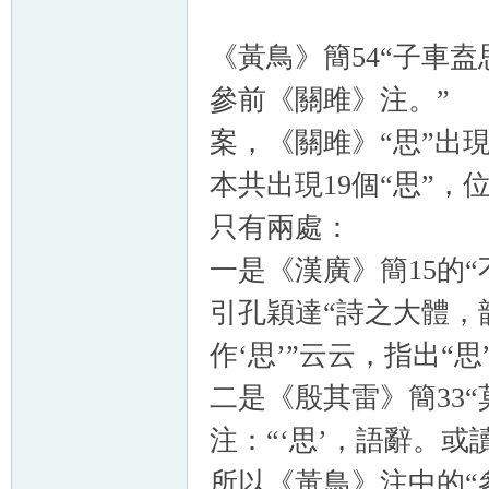
《黃鳥》簡54“子車盍
參前《關雎》注。”
案，《關雎》“思”出
本共出現19個“思”
只有兩處：
一是《漢廣》簡15的
引孔穎達“詩之大體，韻
作‘思’”云云，指出“
二是《殷其雷》簡33“
注：“‘思’，語辭。或讀
所以《黃鳥》注中的“