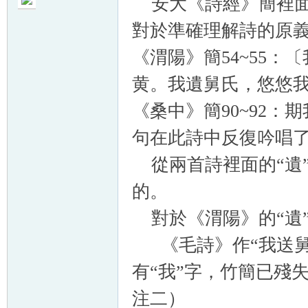
安大《詩經》簡裡面的
對於準確理解詩的原
《渭陽》簡54~55
黄。我遺舅氏，悠悠
帛
《桑中》簡90~92
句在此詩中反復吟唱
從兩首詩裡面的“遺
的。
對於《渭陽》的“遺”
网
《毛詩》作“我送舅氏
有“我”字，竹簡已殘失
注二）