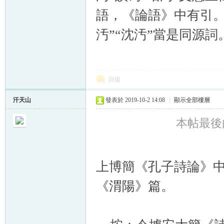
語，《論語》中有引。
汚”“沈汚”當是同源詞
回復
汗天山
發表於 2019-10-2 14:08
|
顯示全部樓層
本帖最後由 
上博簡《孔子詩論》
《渭陽》篇。