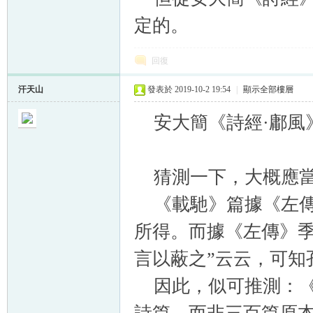
定的。
回復
汗天山
發表於 2019-10-2 19:54
|
顯示全部樓層
安大簡《詩經·鄘風
猜測一下，大概應
《載馳》篇據《左傳
所得。而據《左傳》季
言以蔽之”云云，可知
因此，似可推測：《