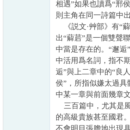
相遇”如果也讀爲“邢
則主角在同一詩篇中
《説文·艸部》有“薢
出“薢茩”是一個雙聲
中當是存在的。“邂逅
中活用爲名詞，指不期
逅”與上二章中的“良
侯”，所指似嫌太過具
中某一章與前面幾章
三百篇中，尤其是風
的高級貴族甚至國君
不會明目張膽地出現