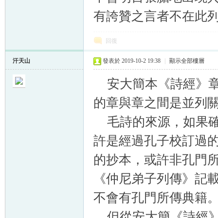
有誇贊之言者不在此
回復
汗天山
發表於 2019-10-2 19:38
|
顯示全部樓層
安大簡本《詩經》章
的章與章之間是並列
毛詩的來源，如果確
許是經過孔子校訂過
的抄本，或許非孔門
《仲尼弟子列傳》記載
不會有孔門所傳典籍
但從安大簡《詩經》