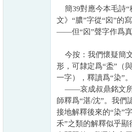
簡39對應今本毛詩“
文》“膿”字從“囟”
——但“囟”聲字作爲
今按：我們懷疑簡文此
形，可隸定爲“盉”（
一字），釋讀爲“染”
——哀成叔鼎銘文所見
師釋爲“湛/沈”。我
接地解釋後來的“染”字
禾”之類的解釋似乎顯得