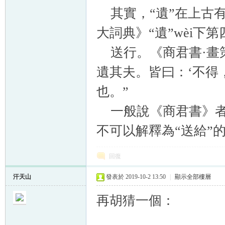
其實，“遺”在上古有
大詞典》“遺”wèi下
送行。《商君書·畫
遺其夫。皆曰：‘不得
也。”
一般說《商君書》者
不可以解釋為“送給”
回復
汗天山
發表於 2019-10-2 13:50
|
顯示全部樓層
再胡猜一個：