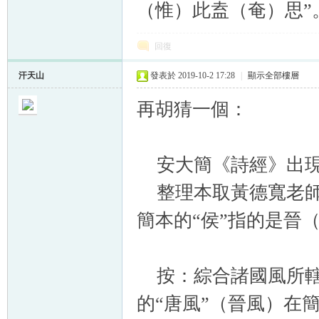
（惟）此盍（奄）思”
回復
汗天山
發表於 2019-10-2 17:28
|
顯示全部樓層
再胡猜一個：
安大簡《詩經》出現
整理本取黃德寬老師的
簡本的“侯”指的是晉
按：綜合諸國風所轄
的“唐風”（晉風）在