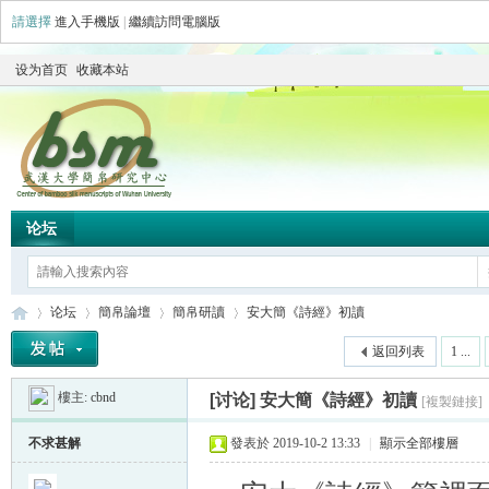
請選擇
進入手機版
|
繼續訪問電腦版
设为首页
收藏本站
论坛
论坛
簡帛論壇
簡帛研讀
安大簡《詩經》初讀
返回列表
1 ...
樓主:
cbnd
[讨论]
安大簡《詩經》初讀
[複製鏈接]
简
»
›
›
›
不求甚解
發表於 2019-10-2 13:33
|
顯示全部樓層