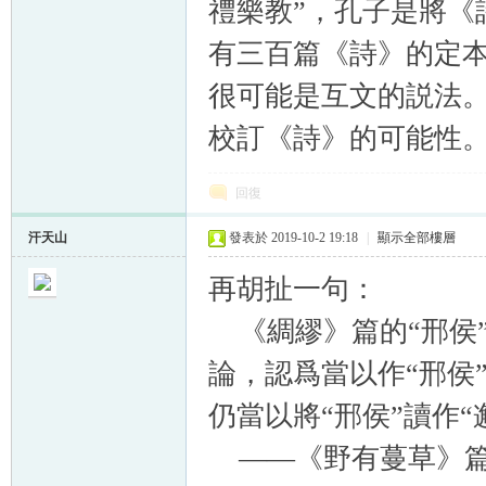
禮樂教”，孔子是將《
有三百篇《詩》的定本
很可能是互文的説法
校訂《詩》的可能性
回復
汗天山
發表於 2019-10-2 19:18
|
顯示全部樓層
再胡扯一句：
《綢繆》篇的“邢侯”
論，認爲當以作“邢侯
仍當以將“邢侯”讀作“
——《野有蔓草》篇“