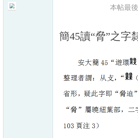
本帖最後由 
簡45讀“脅”之