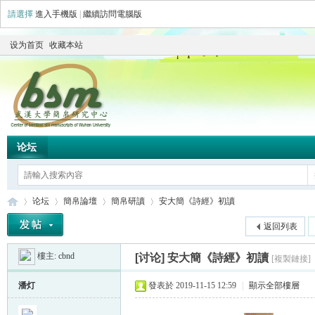
請選擇
進入手機版
|
繼續訪問電腦版
设为首页
收藏本站
论坛
论坛
簡帛論壇
簡帛研讀
安大簡《詩經》初讀
返回列表
樓主:
cbnd
[讨论]
安大簡《詩經》初讀
[複製鏈接]
简
»
›
›
›
潘灯
發表於 2019-11-15 12:59
|
顯示全部樓層