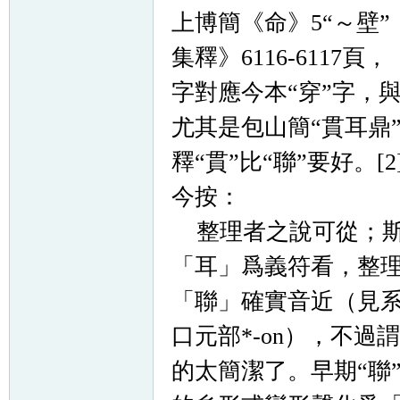
上博簡《命》5“～壁
集釋》6116-6117
字對應今本“穿”字，
尤其是包山簡“貫耳鼎
釋“貫”比“聯”要好。[2
今按：
整理者之說可從；斯
「耳」爲義符看，整
「聯」
確實音近
（見
口元部*-on），不過
謂
的太簡潔了。早期“聯