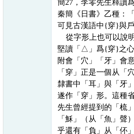
簡27，李零先生釋讀爲
秦簡《日書》乙種：
可見古漢語中{穿}與
從字形上也可以說明
堅讀「
△
」爲{
穿
}之
附會「穴」「牙」會
「穿」正是一個从「穴
隸書中「耳」與「牙
遂作「穿」形。這種
先生曾經提到的「梳
「穌」（从「魚」聲）
乎還有「負」从「伓