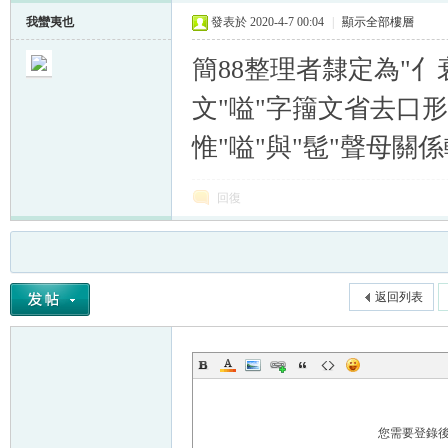
我蠻夷也
發表於 2020-4-7 00:04
|
顯示全部樓層
簡88整理者隸定為"
文"嗌"字籒文省去口
惟"嗌"與"髢"聲母關
回復
返回列表
您需要登錄