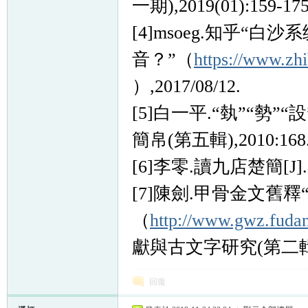
一期),2019(01):159-175
[4]msoeg.知乎“
音？”（
https://www.zh
）,2017/08/12.
[5]白一平.“埶”“勢”
簡帛(第五輯),2010:168
[6]李零.讀九店楚簡[J].考
[7]陳劍.甲骨金文舊
（
http://www.gwz.fuda
獻與古文字研究(第二輯).
回復