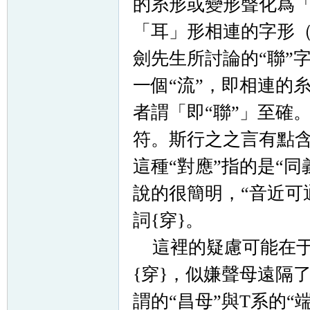
的糸形或變形聲化爲「
「耳」形相連的字形
劍先生所討論的
“聯”
一個“流”，即
相連的
者謂「
即“聯”
」至確
符
。斯行之之言有點含
這種“對應”指的是“
說的很簡明，“音近可
詞{穿}。
這裡的疑慮可能在于把
{穿}，似嫌聲母遠隔
謂的“昌母”與T系的“