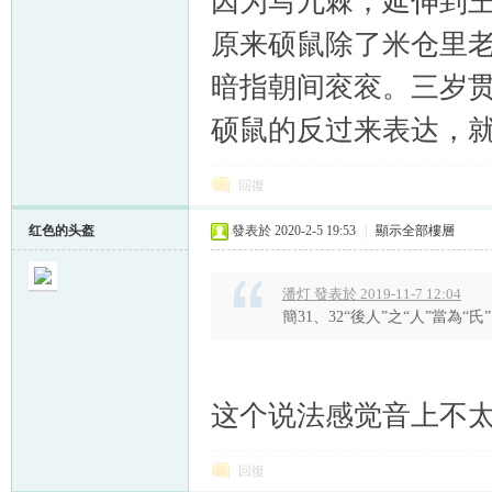
因为写九棘，延伸到
原来硕鼠除了米仓里
暗指朝间衮衮。三岁
硕鼠的反过来表达，
回復
红色的头盔
發表於 2020-2-5 19:53
|
顯示全部樓層
潘灯 發表於 2019-11-7 12:04
簡31、32“後人”之“人”當為“氏
这个说法感觉音上不
回復