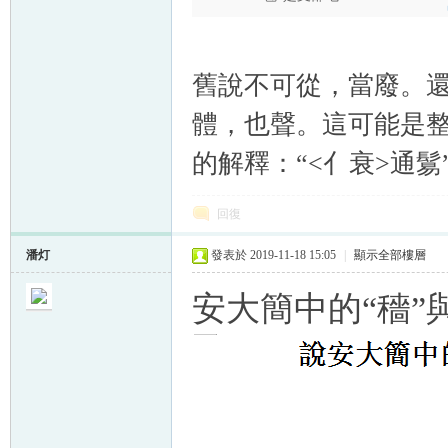
舊說不可從，當廢。
體，也聲。這可能是整
的解釋：“<亻衰>通
回復
潘灯
發表於 2019-11-18 15:05
|
顯示全部樓層
安大簡中的“穡”