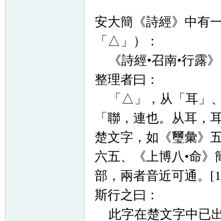
安大簡《詩經》中有
「△」）：
《詩經•召南•行露》：「
整理者曰：
「△」，从「耳」、
「聯，連也。从耳，
楚文字，如《璽彙》五
六五、《上博八•命》
部，兩者音近可通。[1
斯行之曰：
此字在楚文字中已出