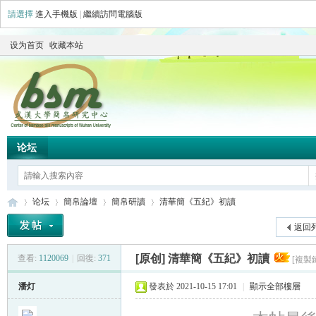
請選擇
進入手機版
|
繼續訪問電腦版
设为首页
收藏本站
论坛
论坛
簡帛論壇
簡帛研讀
清華簡《五紀》初讀
返回
[原创]
清華簡《五紀》初讀
查看:
1120069
|
回復:
371
[複製
简
»
›
›
›
潘灯
發表於 2021-10-15 17:01
|
顯示全部樓層