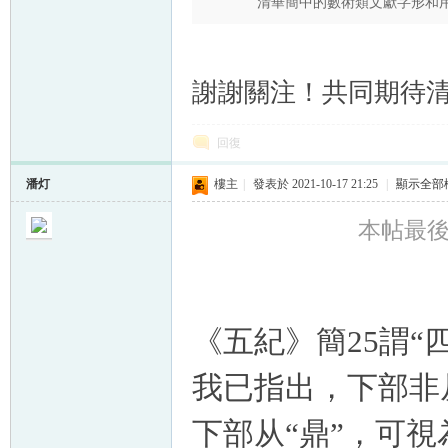
清華簡中的數術類文獻字形和用
謝謝關注！共同期待清
回復
潘灯
樓主
|
發表於 2021-10-17 21:25
|
顯示全部
本帖最後由 
《五紀》簡25謂“
我已指出，下部非
下部从“鼎”，可視