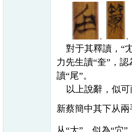
對于其釋讀，
“
力先生讀“奎”，認
讀“尾”。
以上說辭，似可
新蔡簡中其下从兩
从“大”，似為“穴”