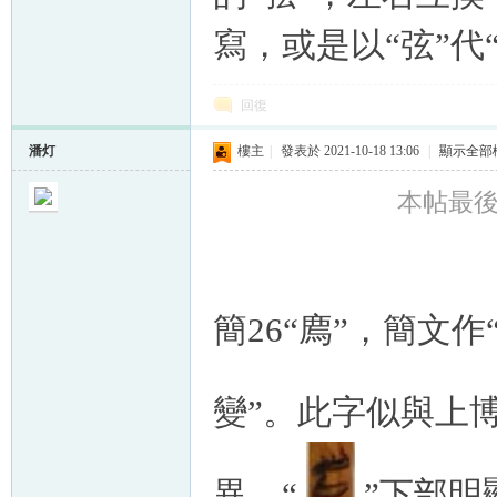
寫，或是以“弦”代
回復
潘灯
樓主
|
發表於 2021-10-18 13:06
|
顯示全部
本帖最後由 
簡26“廌”，簡文作
變”。此字似與上博
異。“
”下部明