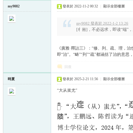
my9082
發表於 2022-11-2 00:32
|
顯示全部樓層
my9082 發表於 2022-1-2 13:26
[彳耑]，不必远求，即读“端”，直
《廣雅·釋詁三》：“修、列、疏、理，治
即“治”。“畴”“列”“疏”都涵括了治的意
回復
時夏
發表於 2025-2-21 11:56
|
顯示全部樓層
“大从蚩尤”