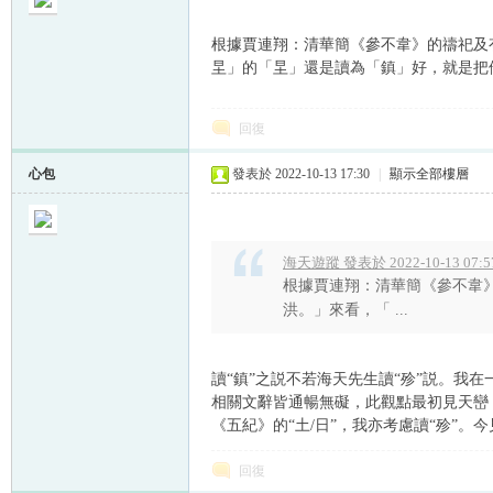
根據賈連翔：清華簡《參不韋》的禱祀及有
圼」的「圼」還是讀為「鎮」好，就是把
回復
帛
心包
發表於 2022-10-13 17:30
|
顯示全部樓層
海天遊蹤 發表於 2022-10-13 07:5
根據賈連翔：清華簡《參不韋》
洪。」來看，「 ...
网
讀“鎮”之説不若海天先生讀“殄”説。我在一
相關文辭皆通暢無礙，此觀點最初見天巒：釋
《五紀》的“土/日”，我亦考慮讀“殄”
回復