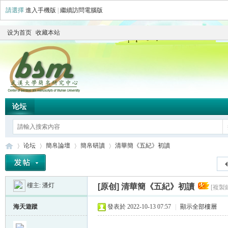
請選擇
進入手機版
|
繼續訪問電腦版
设为首页
收藏本站
论坛
论坛
簡帛論壇
簡帛研讀
清華簡《五紀》初讀
樓主:
潘灯
[原创]
清華簡《五紀》初讀
[複製
简
»
›
›
›
海天遊蹤
發表於 2022-10-13 07:57
|
顯示全部樓層