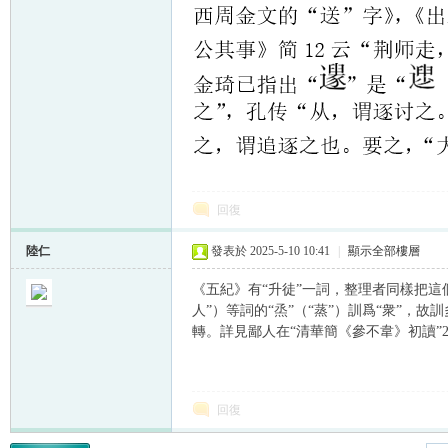
回復
陸仁
發表於 2025-5-10 10:41
|
顯示全部樓層
《五紀》有“升徒”一詞，整理者同樣把這個
人”）等詞的“烝”（“蒸”）訓爲“衆”，
轉。詳見鄙人在“清華簡《參不韋》初讀”2
回復