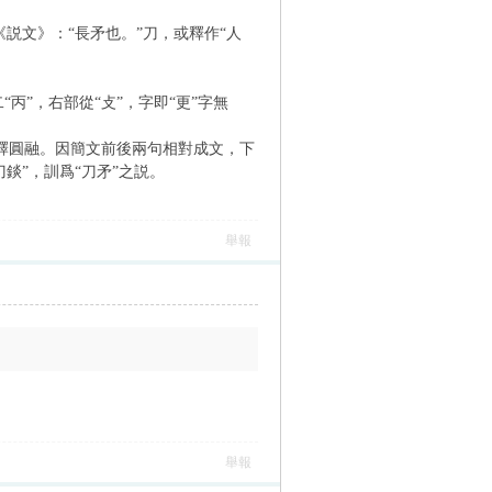
，《説文》：“長矛也。”刀，或釋作“人
丙”，右部從“攴”，字即“更”字無
釋圓融。因簡文前後兩句相對成文，下
刀錟”，訓爲“刀矛”之説。
舉報
舉報