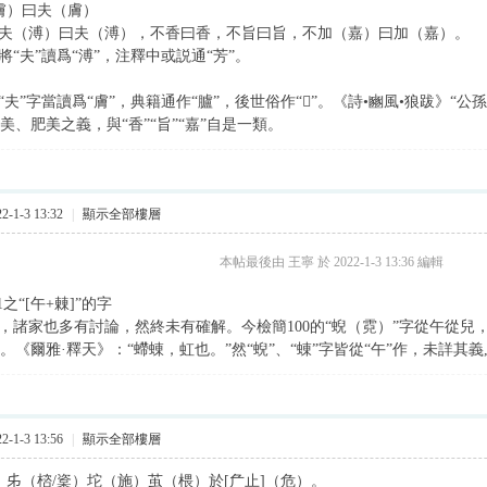
膚）曰夫（膚）
夫（溥）曰夫（溥），不香曰香，不旨曰旨，不加（嘉）曰加（嘉）。
“夫”讀爲“溥”，注釋中或説通“芳”。
”字當讀爲“膚”，典籍通作“臚”，後世俗作“𦢚”。《詩•豳風•狼跋》“
即美、肥美之義，與“香”“旨”“嘉”自是一類。
-1-3 13:32
|
顯示全部樓層
本帖最後由 王寧 於 2022-1-3 13:36 編輯
1之“[午+㯥]”的字
]”字，諸家也多有討論，然終未有確解。今檢簡100的“蜺（霓）”字從午從
字。《爾雅·釋天》：“螮蝀，虹也。”然“蜺”、“蝀”字皆從“午”作，未詳其義
-1-3 13:56
|
顯示全部樓層
）𠂔（㮞/楶）坨（施）茧（椳）於[厃止]（危）。