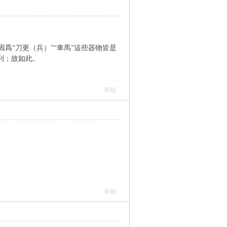
爲“刀更（兵）”“車馬”這些器物皆是
利；故如此。
舉報
舉報