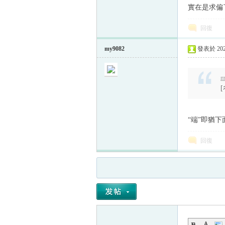
實在是求偏
回復
my9082
發表於 2022
m
“端”即猶
回復