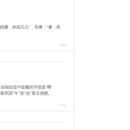
公孫碩膚，赤舄几几”，毛傳：“膚，美
舉報
兒，始知此從午從㯥的字當是“螮
,疑所謂“午”是“虫”形之訛變。
舉報