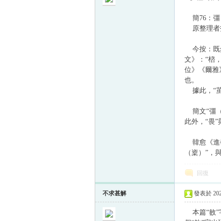
簡76：彊
原整理者指出
今按：既然
文》：“㮞
位》《爾雅
也。
據此，“茧
簡文“彊（
此外，“畏
韓愈《進學
（楶）”，
回復
不求甚解
發表於 2022
本篇“敋”