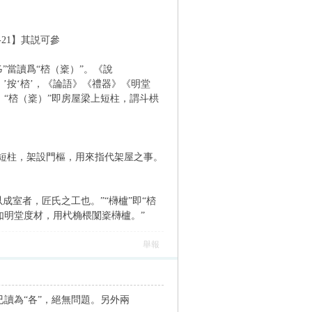
2-21】其説可參
”當讀爲“㮞（楶）”。《說
’按‘㮞’，《論語》《禮器》《明堂
”。“㮞（楶）”即房屋梁上短柱，謂斗栱
上短柱，架設門樞，用來指代架屋之事。
室者，匠氏之工也。”“欂櫨”即“㮞
如明堂度材，用杙桷椳闑楶欂櫨。”
舉報
已讀為“各”，絕無問題。另外兩