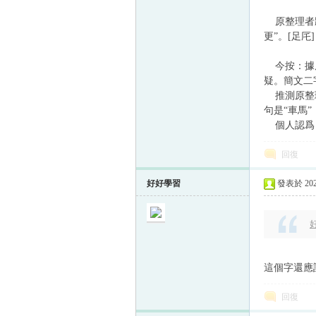
原整理者將“
更”。[足
帛
今按：據原
疑。簡文二
推測原整理
句是“車馬”
個人認爲，
回復
好好學習
發表於 2022
网
好
這個字還應
回復