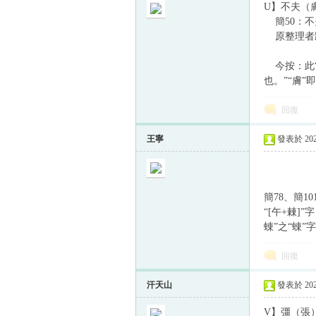
U】不夫（
簡50：不
原整理者將
今按：此“夫
也。”“膚”
回復
王寧
發表於 2022
簡78、簡10
“[午+㯥
蝀”之“蝀”
回復
汗天山
發表於 2022
V】彊（張