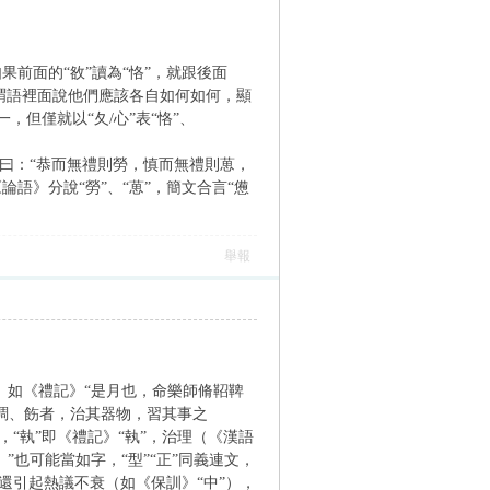
如果前面的“敋”讀為“恪”，就跟後面
，謂語裡面說他們應該各自如何如何，顯
，但僅就以“夂/心”表“恪”、
子曰：“恭而無禮則勞，慎而無禮則葸，
語》分說“勞”、“葸”，簡文合言“憊
舉報
可參。如《禮記》“是月也，命樂師脩鞀鞞
調、飭者，治其器物，習其事之
，“執”即《禮記》“執”，治理（《漢語
政）”也可能當如字，“型”“正”同義連文，
些竟還引起熱議不衰（如《保訓》“中”），