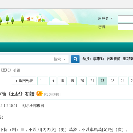
用戶名
密碼
熱搜:
李學勤
居延新簡
里耶
搜索
搜
《五紀》初讀
返回列表
1 ...
18
19
20
21
22
23
24
2
索
華簡《五紀》初讀
[複製鏈接]
-1-2 10:51
|
顯示全部樓層
兵）
下折（制）量，不以刀[丙丙攴]（更）爲象，不以車馬爲[足厇]（度）。