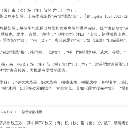
（張）𠂔（次）坨（施）茧於[厃止]（危）。
危主架屋。上有學者認爲“𠂔”當讀爲“茨”，【參：gefei 132# 2021-1
是架屋，幾個字的訓釋自然當和宮室房屋的構件有關。我們懷疑簡文“𠂔
，欂櫨也。從木、咨聲。”段注：“《明堂位》注曰：‘山節，刻欂櫨爲山也。
》舊本皆作‘節’。”“㮞（楶）”，典籍或通作“節”，如《論語》“山節藻棁
”或當讀爲“椳”，指門樞。《說文》：“椳，門樞謂之椳。从木、畏聲。”
張）𠂔（㮞/楶）坨（施）茧（椳）於[厃止]（危）”，當是謂建造屋梁
”與“危”古音接近，大概還有諧聲的因素。
解》：“夫大木爲杗，細木爲桷，欂櫨侏儒，椳闑扂楔，各得其宜，施以成
與“椳”連用，出現在架屋的場合，古書常見。又如《嚴太僕先生集》：“譬
-1-3 14:11
|
顯示全部樓層
字共出現三次，其中簡73“敋又（有）枳（枝）枼（葉）”的“敋”，整理者