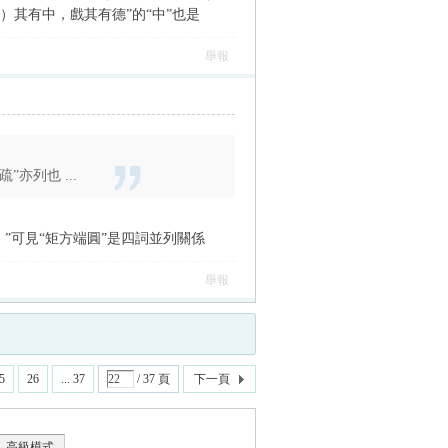
）其有中，戲其有德”的“中”也是
舉報
亦列也 ...
。”可見“矩方端圓”是四詞並列關係
舉報
5
26
... 37
/ 37 頁
下一頁
高級模式