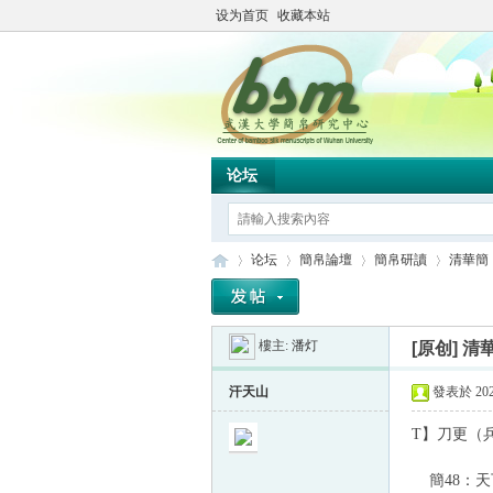
设为首页
收藏本站
论坛
论坛
簡帛論壇
簡帛研讀
清華簡
樓主:
潘灯
[原创]
清
简
»
›
›
›
汗天山
發表於 2022
T】刀更（
簡48：天