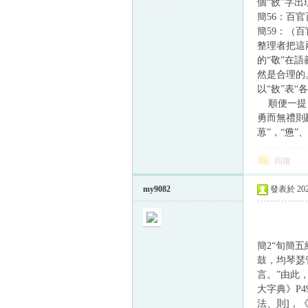
個“敋”字
簡56：百
簡59：（
整理者把這兩
的“敬”在
然是合理的。
以“敋”表“
順便一提，
勇而無禮則
葸”，“憊
回復
my9082
發表於 2022
簡2“旬簡五
鼓，均琴瑟
言。”由此
大字典》P4
法、則]，《