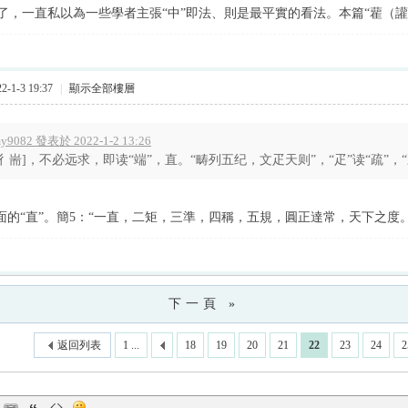
了，一直私以為一些學者主張“中”即法、則是最平實的看法。本篇“雚（讙
-1-3 19:37
|
顯示全部樓層
y9082 發表於 2022-1-2 13:26
[彳耑]，不必远求，即读“端”，直。“畴列五纪，文疋天则”，“疋”读“疏”，“疏”
下面的“直”。簡5：“一直，二矩，三準，四稱，五規，圓正達常，天下之度
下一頁 »
返回列表
1 ...
18
19
20
21
22
23
24
2