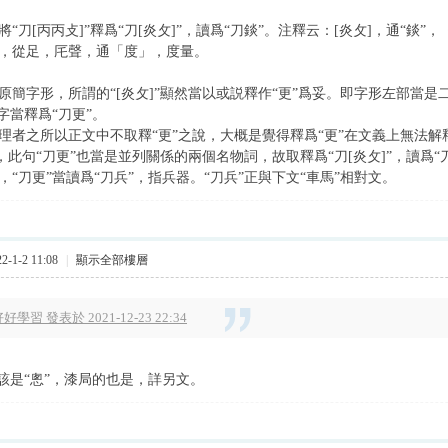
刀[丙丙攴]”釋爲“刀[炎攵]”，讀爲“刀錟”。注釋云：[炎攵]，通“錟”
厇]，從足，厇聲，通「度」，度量。
簡字形，所謂的“[炎攵]”顯然當以或説釋作“更”爲妥。即字形左部當是二“
字當釋爲“刀更”。
者之所以正文中不取釋“更”之說，大概是覺得釋爲“更”在文義上無法解
，此句“刀更”也當是並列關係的兩個名物詞，故取釋爲“刀[炎攵]”，讀爲“
“刀更”當讀爲“刀兵”，指兵器。“刀兵”正與下文“車馬”相對文。
-1-2 11:08
|
顯示全部樓層
好學習 發表於 2021-12-23 22:34
該是“悤”，漆局的也是，詳另文。