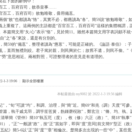
出現在下面的辭例中：
官百工，百府百司，敋恭皇事……
百官百工，百府百司）敋勉唯敬，毋用備蒠。
個“敋”也都讀為“恪”，其實不必，都應讀為“各”。簡59說“敋勉唯敬”，
語義上重複了。這兩例的主語都是“百官百工，百府百司”這樣的集體稱謂
本篇簡文用“夂/心”表示“恪”，見於簡11。雖然本篇簡文用字表詞頗不統一
各自”之“各”來說，還是有分別的。
簡59的“備蒠”，整理者讀為“憊葸”，可能是正確的。《論語·泰伯》：
亂，直而無禮則絞。君子篤於親，則民興於仁；故舊不遺，則民不偷。”《論
”、“勞”意思相近。兩相對照，可證整理者的意見是有道理的。
-1-3 19:06
|
顯示全部樓層
本帖最後由 my9082 於 2022-1-3 19:56 編輯
紀”，“旬”可讀“均”，和調、治理，與“簡”近。簡69“和兆（調）天度”
管簫，執干戚戈羽，調竽笙竾簧，飭鍾磬柷敔”，鄭玄注：“脩、均、執、
，清華簡《管仲》簡10“執五厇（度），攸（修）六正（政）”、簡18“執事”
91），“正”一般讀“政”，按“正”當如字，即與“度”意同[前文簡9“型正（
五紀》簡5-6以“正”與“度”“章”相倫次。楚簡多次出現的一些“中”，某