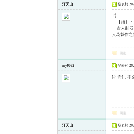
汗天山
發表於 2022
T】
【補】：
古人制器尚
人爲製作之
回復
my9082
發表於 2022
[彳耑]，不
回復
汗天山
發表於 2022