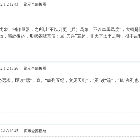
-1-2 12:43
|
顯示全部樓層
象。制作量器，之所以“不以刀更（兵）爲象，不以車馬爲度”，大概是因
物，屬於後起，形狀各隨其便；且“刀兵”若起，非天下太平之時，很不吉
-1-2 13:26
|
顯示全部樓層
必远求，即读“端”，直。“畴列五纪，文疋天则”，“疋”读“疏”，“疏”亦列也
-1-3 10:45
|
顯示全部樓層