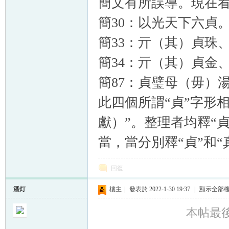
簡文有所誤導。現在
簡30：以光天下六貞
簡33：亓（其）貞珠
簡34：亓（其）貞金
簡87：貞璧母（毋）
此四個所謂“貞”字形相
獻）”。整理者均釋“
當，當分別釋“貞”和“
回復
潘灯
樓主
|
發表於 2022-1-30 19:37
|
顯示全部
本帖最後由