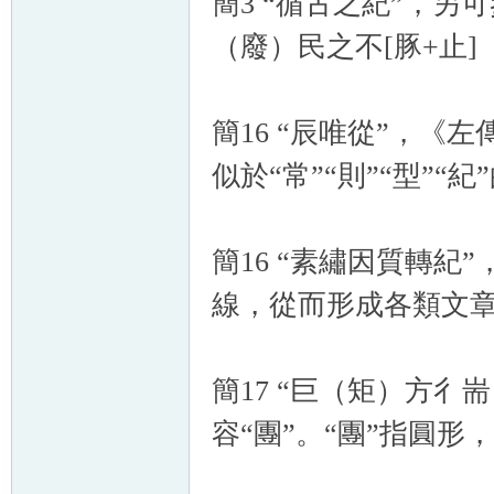
簡3 “循古之紀”，另
（廢）民之不[豚+止]
簡16 “辰唯從”，《
似於“常”“則”“型”“
簡16 “素繡因質轉
線，從而形成各類文
簡17 “巨（矩）方彳
容“團”。“團”指圓形