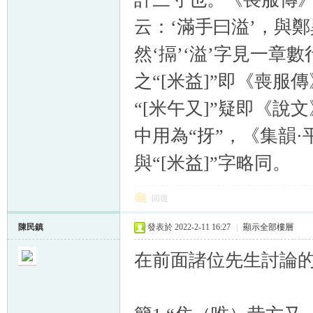
云：‘滿手曰溢’，與鄭
然‘搹’‘溢’字見一章
之“[米益]”即《喪服傳
“[米午又]”疑即《說
中用為“㧎”，《集韻·
與“[米益]”字略同。
回復
陳民鎮
發表於 2022-2-11 16:27
|
顯示全部樓層
在前面諸位先生討論