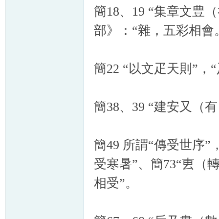
簡18、19 “集章文豊
部》：“雜，五彩相會。”
簡22 “以文疋天則”，
簡38、39 “建安又
簡49 所謂“傳受世序”
受寒暑”、簡73“叀（
相受”。