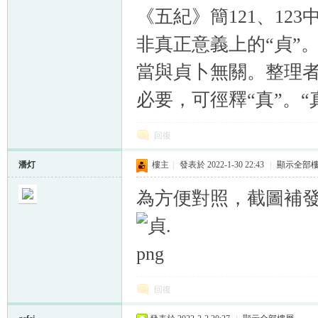
《五紀》簡121、12
非真正意義上的“貞”
當與貞卜無關。整理者把
必要，可徑釋“真”。“
回復
潘灯
樓主
|
發表於 2022-1-30 22:43
|
顯示全部
為方便對照，截圖補發
回復