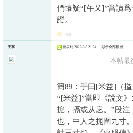
們懷疑“[午又]”當讀
證。
回復
王寧
發表於 2022-2-8 21:24
|
顯示全部樓層
本帖最後由
簡89：手曰[米益]（
“[米益]”當即《說文
㧖，搹或从戹。”段注
也，中人之扼圍九寸。
計三寸也。《喪服傳》