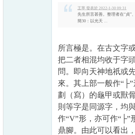
王寧 發表於 2022-1-30 09:31
先生所言甚善。整理者在“貞”
簡30：以光天 ...
所言極是。在古文字
把二者相混均收于字頭“
問。即向天神地祇或
來。其上部一般作“├
劃（寫）的龜甲或獸骨
則等字是同源字，均與
作“V”形，亦可作“├
鼎腳。由此可以看出，