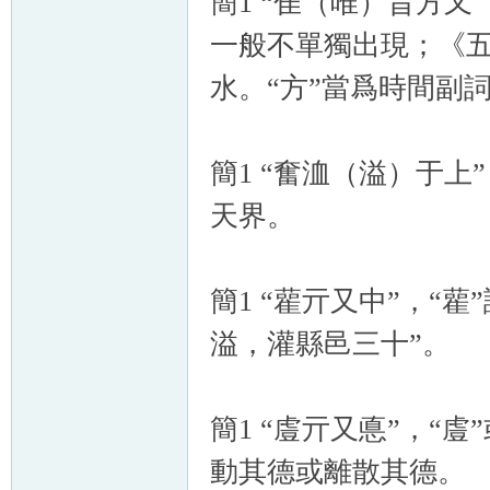
簡1 “隹（唯）昔方又
一般不單獨出現；《
水。“方”當爲時間副詞
簡1 “奮洫（溢）于上”
天界。
簡1 “雚亓又中”，“
溢，灌縣邑三十”。
簡1 “䖒亓又悳”，“䖒
動其德或離散其德。