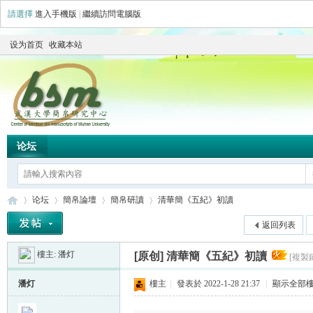
請選擇
進入手機版
|
繼續訪問電腦版
设为首页
收藏本站
论坛
论坛
簡帛論壇
簡帛研讀
清華簡《五紀》初讀
返回列表
樓主:
潘灯
[原创]
清華簡《五紀》初讀
[複製
简
»
›
›
›
潘灯
樓主
|
發表於 2022-1-28 21:37
|
顯示全部