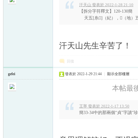
汗天山 發表於 2022-1-28 21:10
【拆分字符釋文】120-130簡
天五[糸𠮯]（紀），𡏇（地）
帛
汗天山先生辛苦了！
回復
gefei
發表於 2022-1-29 21:44
|
顯示全部樓層
本帖最後由 
网
王寧 發表於 2022-1-17 13:50
簡33-34中的那兩個“貞”字讀“