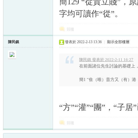
簡129 “從貴立賤”，
字均可讀作“從”。
回復
陳民鎮
發表於 2022-2-13 13:36
|
顯示全部樓層
陳民鎮 發表於 2022-2-11 16:27
在前面諸位先生討論的基礎上
簡1 “隹（唯）昔方又（有）港（洪
“方”“灌”“團”，“子居
回復