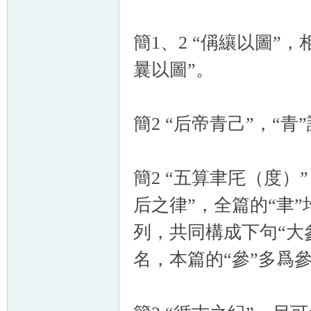
簡1、2 “偁纕以圖”
曩以圖”。
簡2 “后帝青己”，“青
簡2 “五算聿厇（度）
后之律”，全篇的“聿”
列，共同構成下句“大
名，本篇的“參”多爲