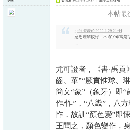
gefei
發表於 2022-2-2 20:27
|
顯示全部樓層
本帖最後由 
gefei 發表於 2022-1-29 21:44
意思理解較好，不過字確當是“真
...
尤可證者，《書·禹貢
齒、革”“厥貢惟球、琳
簡文“象”（象牙）即“齒
作/怍”，“八畿”，八
怍，故訓“顏色變”即悚
王聞之，顏色變作，身