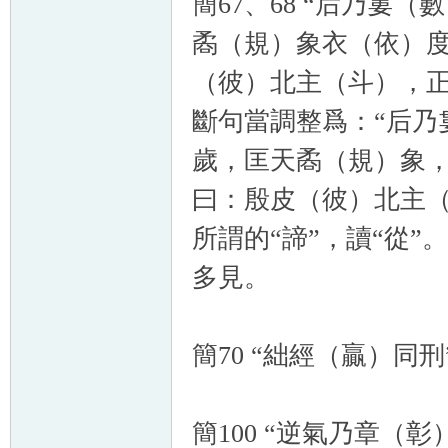
簡67、68 “后乃
矞（規）象衣（依）
（彼）北主（斗），正
斷句當調整爲：“后乃
歲，匡天矞（規）象
曰：殷皮（彼）北主（
所謂的“諦”，讀“從”。
多見。
簡70 “絀經（贏）同
簡100 “逆氣乃章（