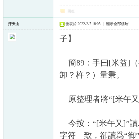
回復
汗天山
發表於 2022-2-7 18:05
|
顯示全部樓層
子】
簡89：手曰[米益]（
卸？杵？）量秉。
原整理者將“[米午又]”
今按：“[米午又]”讀爲
字符一致，卻讀爲“御