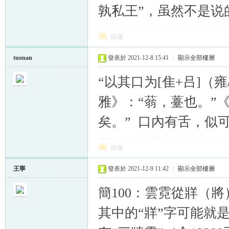
孰私王”，虽然不是说
回復
tuonan
發表於 2021-12-8 15:41
|
顯示全部樓層
“以其口为[隹+吕]（雍
雅》：“蓊，薹也。”
矣。” 口內有舌，似
回復
王寧
發表於 2021-12-9 11:42
|
顯示全部樓層
簡100：雲霓從牂（將
其中的“牂”字可能就是