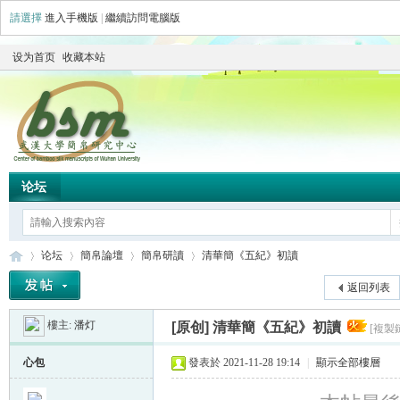
請選擇
進入手機版
|
繼續訪問電腦版
设为首页
收藏本站
论坛
论坛
簡帛論壇
簡帛研讀
清華簡《五紀》初讀
返回列表
樓主:
潘灯
[原创]
清華簡《五紀》初讀
[複製
简
»
›
›
›
心包
發表於 2021-11-28 19:14
|
顯示全部樓層