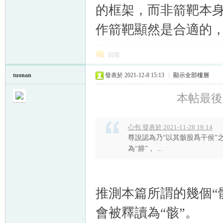
的框架，而非箭靶本身
作箭靶顯然是合適的
回復
tuonan
發表於 2021-12-8 15:13
|
顯示全部樓層
本帖最後由 t
心包 發表於 2021-11-28 19:14
尊說認為乃“以其骸股爲干侯”之乙
為“腓”， ...
推測本篇所謂的幾個“
會被釋讀為“骸”。