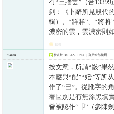
有“三牆雲”（合133
釗：《卜辭所見殷代
輯）。“牂牂”、“將將
濃密的雲，雲濃密則
回復
tuonan
發表於 2021-12-9 17:15
|
顯示全部樓層
按文意，所謂“骸”果
本應與“配”“妃”等
作了“巳”。從訛字的角
著區別是有無涂黑填實，
曾被認作“卩”（參陳