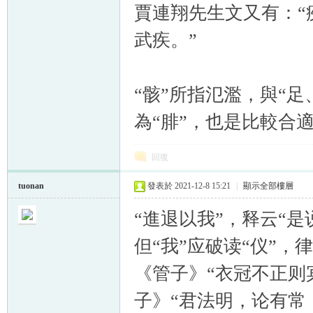
賈連翔先生文又有：“
武疾。”
“骸”所指氾濫，與“足
為“腓”，也是比較合
回復
tuonan
發表於 2021-12-8 15:21
|
顯示全部樓層
“進退以我”，释云“
但“我”应破读“仪”，
《管子》“衣冠不正则
子》“君法明，论有常