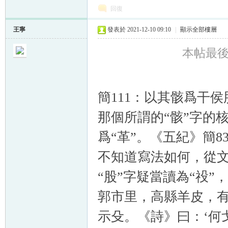
回復
王寧
發表於 2021-12-10 09:10
|
顯示全部樓層
本帖最後由 
簡111：以其骸爲干
那個所謂的“骸”字的核
爲“革”。《五紀》簡8
不知道寫法如何，從
“股”字疑當讀為“祋
郭市里，高縣羊皮，
示殳。《詩》曰：‘何