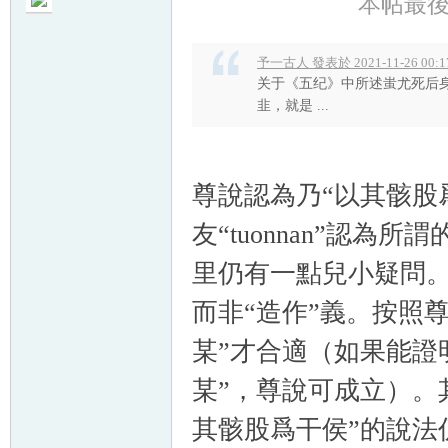
本帖最後由 
予一古人 發表於 2021-11-26 00:1
关于《五纪》中所述蚩尤死后
韭，就是 ...
帛
尊說認為乃“以其骸股
友“tuonnan”認為
里仍有一點兒小疑問。
而非“造作”義。按照
网
某”才合適（如果能證明
某”，尊說可成立）。
其骸股爲干侯”的說法