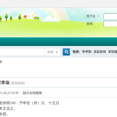
用戶名
密碼
熱搜:
李學勤
居延新簡
里耶
搜索
搜
场
索
家草场
[複製鏈接]
-10-22 10:39
|
顯示全部樓層
吏律簡249：予寧丗（卅）日、十五日
有文说之。
改易。