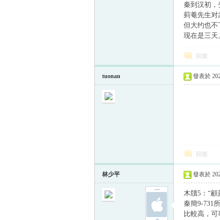
秦到汉初，
菿菴先生对
但大约也不
现在是三天
帛
回復
tuonan
發表於 2021
——
网
回復
林少平
發表於 2021
木牘5：“顧
秦簡9-7
比較高，可