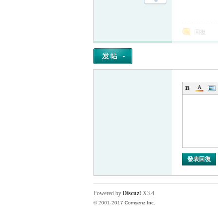
回復
發表回復
Powered by
Discuz!
X3.4
© 2001-2017
Comsenz Inc.