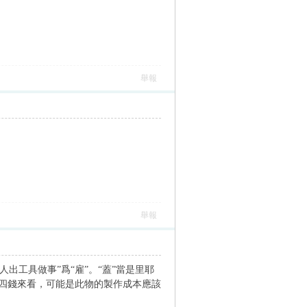
舉報
舉報
人出工具做事”爲“雇”。“蓋”當是里耶
百廿四錢來看，可能是此物的製作成本應該