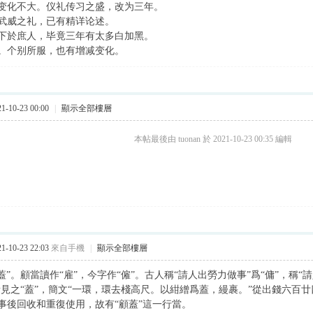
变化不大。仪礼传习之盛，改为三年。
武威之礼，已有精详论述。
下於庶人，毕竟三年有太多白加黑。
。个别所服，也有增减变化。
-10-23 00:00
|
顯示全部樓層
本帖最後由 tuonan 於 2021-10-23 00:35 編輯
-10-23 22:03
來自手機
|
顯示全部樓層
蓋”。顧當讀作“雇”，今字作“僱”。古人稱“請人出勞力做事”爲“傭”，稱“請
31所見之“蓋”，簡文“一環，環去棧高尺。以紺繒爲蓋，縵裹。”從出錢六
事後回收和重復使用，故有“顧蓋”這一行當。