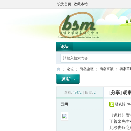
设为首页
收藏本站
论坛
论坛
簡帛論壇
簡帛研讀
胡家草
[分享]
胡
查看:
49472
|
回復:
2
简
»
›
›
›
云间
發表於 2021
《選粹》置
丁善泉先生
此涉丧服之