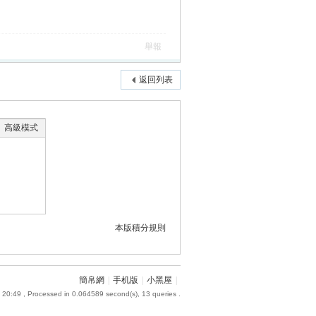
舉報
返回列表
高級模式
本版積分規則
簡帛網
|
手机版
|
小黑屋
|
 20:49
, Processed in 0.064589 second(s), 13 queries .