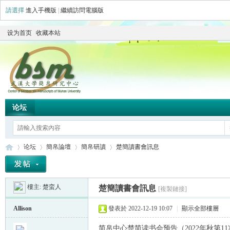
請選擇
進入手機版
|
繼續訪問電腦版
设为首页
收藏本站
论坛
论坛
簡帛論壇
簡帛研讀
楚簡讀書會訊息
樓主:
楚蛮人
楚簡讀書會訊息
[複製鏈接]
简
»
›
›
›
Allison
發表於 2022-12-19 10:07
|
顯示全部樓層
简帛中心楚简读书会预告（2022年秋第11