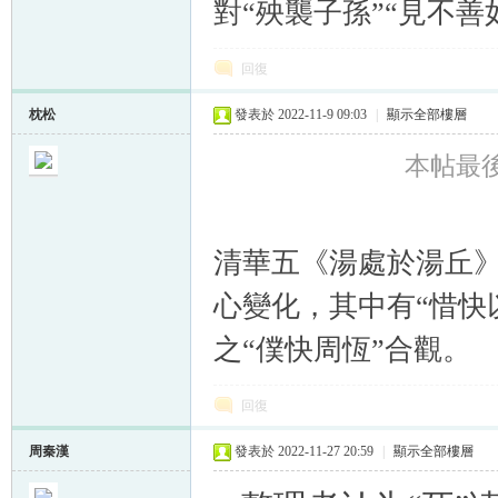
對“殃襲子孫”“見不
回復
枕松
發表於 2022-11-9 09:03
|
顯示全部樓層
本帖最後由
清華五《湯處於湯丘
心變化，其中有“惜快
之“僕快周恆”合觀。
回復
周秦漢
發表於 2022-11-27 20:59
|
顯示全部樓層