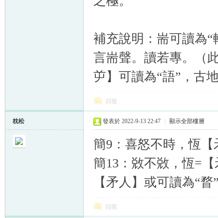
之極。
補充說明：耑可讀為“
言耑聲。讀若專。（此
屰】可讀為“語”，古地
回復
枕松
發表於 2022-9-13 22:47
|
顯示全部樓層
簡9：喜怒不時，恆【
簡13：敚不敚，恆=
【矛人】或可讀為“瞀
回復