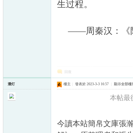
生过程。
——周秦汉：《
回復
潘灯
樓主
|
發表於 2023-3-3 16:57
|
顯示全部樓
本帖最後由
今讀本站簡帛文庫張瀚