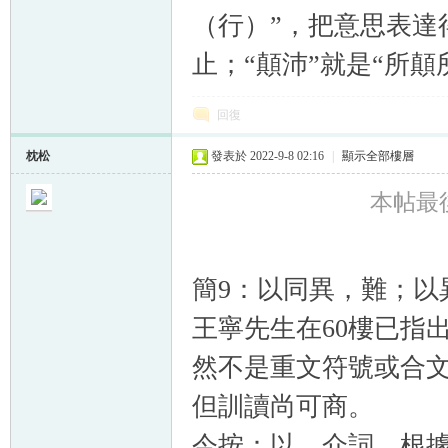
（行）”，把意思表達
止；“顛沛”就是“所
回復
枕松
發表於 2022-9-8 02:16
|
顯示全部樓層
本帖最後由
簡9：以同異，難；以
王寧先生在60樓已指出
然不是重文符號或合文
但訓讀尚可商。
今按：以，介詞，根