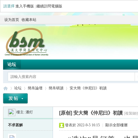
請選擇
進入手機版
|
繼續訪問電腦版
设为首页
收藏本站
论坛
论坛
簡帛論壇
簡帛研讀
安大簡《仲尼曰》初讀
樓主:
潘灯
[原创]
安大簡《仲尼曰》初讀
[複製鏈
简
»
›
›
›
不求甚解
發表於 2022-9-5 16:15
|
顯示全部樓層