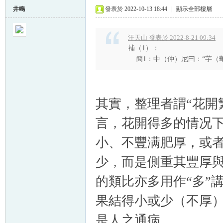
井鳴
發表於 2022-10-13 18:44
|
顯示全部樓層
汗天山 發表於 2022-8-21 09:34
補（1）：
簡1：中（仲）尼曰：“芋（
其實，整理者謂“花開
言，花開得多的情况
小、不豐满肥厚，或者
少，而是側重其豐厚與
的類比亦多用作“多”
果結得小或少（不厚
是人之通病。