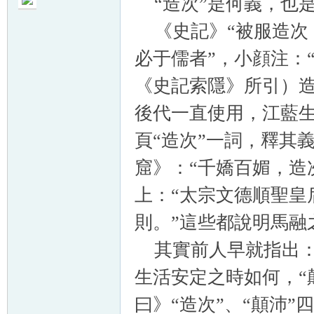
“造次”是何義，也
《史記》“被服造次，
必于儒者”，小顔注：
《史記索隱》所引）造
帛
後代一直使用，江藍生
頁“造次”一詞，釋其
窟》：“千嬌百媚，造
上：“太宗文德順聖皇
則。”這些都說明馬融
网
其實前人早就指出：“
生活安定之時如何，“
曰》“造次”、“顛沛