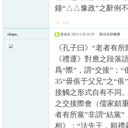
鐘“△△豫政”之辭例不
回復
chupu_
發表於 2023-5-20 16:29
|
顯示全部樓層
《孔子曰》“老者有所
《禮運》對應之段落語
爲“際”，謂“交接”；
35“毋倀于父兄”之“
接觸之形式自有不同
之交接際會（儒家頗重
者有所黨”非謂“結黨”
相》：“法先王，順禮