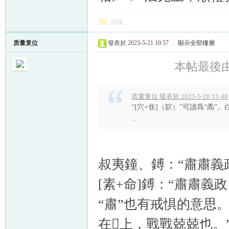
回復
质量复位
發表於 2023-5-21 10:57
|
顯示全部樓層
本帖最後由 质
质量复位 發表於 2023-5-20 15:48
“[穴+隹]（鴥）”可讀爲“矞”。
...
叔夷鐘、鎛：“肅肅義
[素+命]鎛：“肅肅義
“肅”也有戒惧的意思
在𣶒上，戰戰兢兢也。