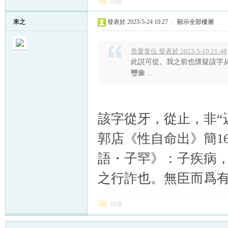
回復
耒之
發表於 2023-5-24 10:27
|
顯示全部樓層
质量复位 發表於 2023-5-10 21:48
此説可從。我之前也懷疑該字从
璽彙 ...
該字從牙，從止，非“
郭店《性自命出》簡1
語・子罕》：子疾病，
之行詐也。無臣而爲有
回復