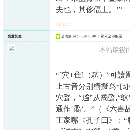
夫也，其侈偪上。’”
回復
质量复位
發表於 2023-5-20 15:48
|
顯示全部樓層
本帖最後由 质
“[穴+隹]（鴥）”可
上古音分别構擬爲*[ɢ]ʷˤ
穴聲，“遹”从矞聲,“
通作‘矞’。”（《六書故》
王家嘴《孔子曰》：“