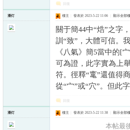
回復
潘灯
樓主
|
發表於 2023-5-22 11:06
|
顯示全部
關于簡44中“焅”之字，
訓“致”，大體可信。
《八氣》簡5當中的[宀
可為證，此字實為上舉
符。徑釋“竃”還值得
從“宀”或“穴”。但
回復
潘灯
樓主
|
發表於 2023-5-22 11:38
|
顯示全部
本帖最後由