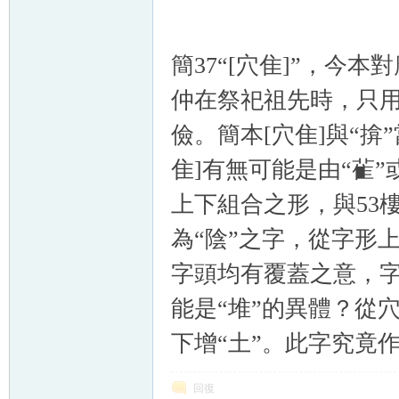
簡37“[穴隹]”，今
仲在祭祀祖先時，只
儉。簡本[穴隹]與“
隹]有無可能是由“雈”
上下組合之形，與53樓c
為“陰”之字，從字形
字頭均有覆蓋之意，字
能是“堆”的異體？從
下增“土”。此字究竟
回復