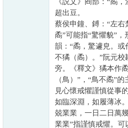
《説文》㕯部：“矞，
超出豆。
蔡侯申鐘、鎛：“左右
矞”可能指“驚懼貌”
韻：“矞，驚遽皃。或作
不獝（矞）。”阮元校
旁。《釋文》獝本作矞
（鳥）”，“
鳥不矞
”的
見心懷戒懼謹慎從事的
如臨深淵，如履薄冰。
兢業業，一日二日萬幾
業業”指謹慎戒懼。可