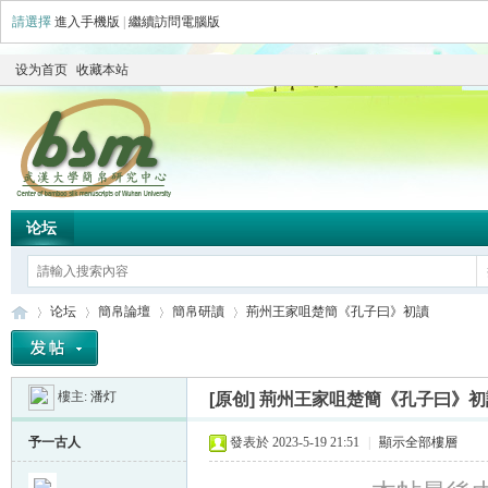
請選擇
進入手機版
|
繼續訪問電腦版
设为首页
收藏本站
论坛
论坛
簡帛論壇
簡帛研讀
荊州王家咀楚簡《孔子曰》初讀
樓主:
潘灯
[原创]
荊州王家咀楚簡《孔子曰》初
简
»
›
›
›
予一古人
發表於 2023-5-19 21:51
|
顯示全部樓層