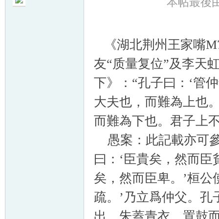
本帖最後由 予
《湖北荆州王家嘴M7
友“质量复位”及李天
帛
下》：“孔子曰：‘管
大夫也，而難為上也
而難為下也。君子上不
愚案：此記載亦可參
曰：‘臣貴矣，然而臣
网
矣，然而臣卑。’桓公
疏。’乃立爲仲父。孔
出，朱蓋青衣，置鼓而