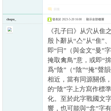
回復
chupu_
發表於 2023-5-20 16:00
|
顯示全部樓層
《孔子曰》从穴从隹之
殷卜辭从“亼”从“隹
即“冃”（與金文“曼”
掩取禽鳥”意，或即“
爲“陰”（“陰”“掩”聲
相近，當有同源關係
的“陰”字上方寫作標
化。至於此字戰國文字
響，也可能與“弇”字