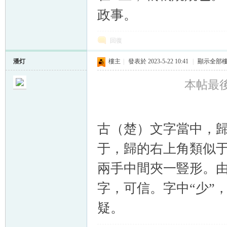
政事。
回復
潘灯
樓主
|
發表於 2023-5-22 10:41
|
顯示全部
本帖最後由
古（楚）文字當中，
于，歸的右上角類似于
兩手中間夾一豎形。由
字，可信。字中“少”
疑。