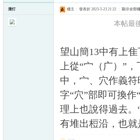
潘灯
樓主
|
發表於 2023-5-23 21:22
|
顯示全部
本帖最後由
望山簡13中有上隹
上從“宀（广）”，
中，宀、穴作義符
字“穴”部即可換作
理上也說得過去。“
有堆出梪沿，也就