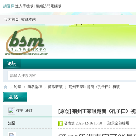
請選擇
進入手機版
|
繼續訪問電腦版
设为首页
收藏本站
论坛
论坛
簡帛論壇
簡帛研讀
荊州王家咀楚簡《孔子曰》初讀
樓主:
潘灯
[原创]
荊州王家咀楚簡《孔子曰》初
简
»
›
›
›
知至
發表於 2025-12-16 13:50
|
顯示全部樓層