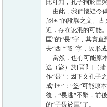
比可知，孔子拘於匡與
由此，我們懷疑今傳本
於匡”的訛誤之文。古
近，存在訛混的可能。
匡”的“畏”字，其實
去“西”“盜”字，故形
當然，也有可能原本
逃（盜）於[莆阝]（
作“畏”；因下文孔子之
成“匡”；“盜”可能原
後，“畏逃”不辭，前
的“子畏於匡”了。