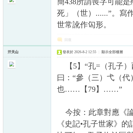
簡438所謂喪字可能
死」（世）......
世常訛作匃形。
帛
回復
汗天山
發表於 2026-8-2 12:55
|
顯示全部樓層
【5】“孔=（孔子）
曰：“參（三）弋（代
也……【79】……”
网
今按：此章對應《論語
《史記•孔子世家》的