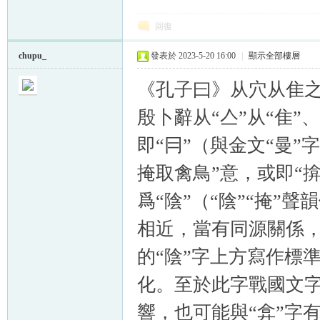
回復
chupu_
發表於 2023-5-20 16:00
|
顯示全部樓層
《孔子曰》从穴从隹之
殷卜辭从“亼”从“隹
即“冃”（與金文“曼”
掩取禽鳥”意，或即“
爲“陰”（“陰”“掩”聲
相近，當有同源關係
的“陰”字上方寫作標
化。至於此字戰國文字
響，也可能與“弇”字