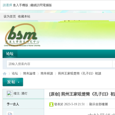
請選擇
進入手機版
|
繼續訪問電腦版
设为首页
收藏本站
论坛
论坛
簡帛論壇
簡帛研讀
荊州王家咀楚簡《孔子曰》初讀
樓主:
潘灯
[原创]
荊州王家咀楚簡《孔子曰》初
简
»
›
›
›
予一古人
發表於 2023-5-19 21:51
|
顯示全部樓層