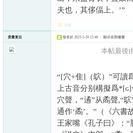
夫也，其侈偪上。’”
回復
质量复位
發表於 2023-5-20 15:48
|
顯示全部樓層
本帖最後由 质
“[穴+隹]（鴥）”可
上古音分别構擬爲*[ɢ]ʷˤ
穴聲，“遹”从矞聲,“
通作‘矞’。”（《六書故》
王家嘴《孔子曰》：“