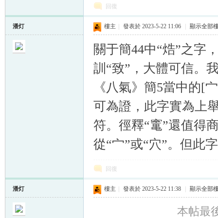
回復
潘灯
樓主
|
發表於 2023-5-22 11:06
|
顯示全部
關于簡44中“焅”之字，
訓“致”，大體可信。
《八氣》簡5當中的[宀
可為證，此字實為上舉
符。徑釋“竃”還值得
從“宀”或“穴”。但
回復
潘灯
樓主
|
發表於 2023-5-22 11:38
|
顯示全部
本帖最後由