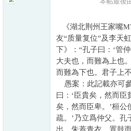
本帖最後由 予
《湖北荆州王家嘴M7
友“质量复位”及李天
帛
下》：“孔子曰：‘管
大夫也，而難為上也
而難為下也。君子上不
愚案：此記載亦可參
曰：‘臣貴矣，然而臣
网
矣，然而臣卑。’桓公
疏。’乃立爲仲父。孔
出，朱蓋青衣，置鼓而