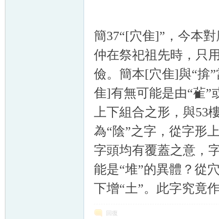
簡37“[穴隹]”，今
仲在祭祀祖先時，只
儉。簡本[穴隹]與“
隹]有無可能是由“雈”
上下組合之形，與53樓c
為“陰”之字，從字形
字頭均有覆蓋之意，字
能是“堆”的異體？從
下增“土”。此字究竟
回復