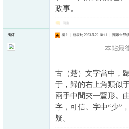
政事。
回復
潘灯
樓主
|
發表於 2023-5-22 10:41
|
顯示全部
本帖最後由
古（楚）文字當中，
于，歸的右上角類似于
兩手中間夾一豎形。由
字，可信。字中“少”
疑。