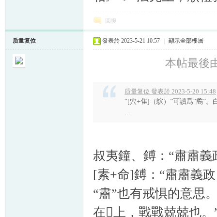
回復
质量复位
發表於 2023-5-21 10:57
|
顯示全部樓層
本帖最後由 质
质量复位 發表於 2023-5-20 15:48
“[穴+隹]（鴥）”可讀爲“矞”。
...
叔夷鐘、鎛：“肅肅義
[素+命]鎛：“肅肅義
“肅”也有戒惧的意思
在𣶒上，戰戰兢兢也。