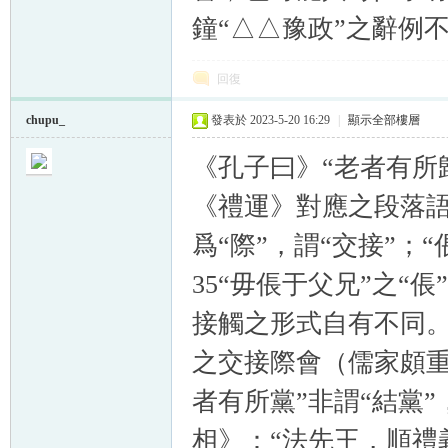
鐘“△△豫政”之辭例不
回復
chupu_
發表於 2023-5-20 16:29
|
顯示全部樓層
《孔子曰》“老者有所
《禮運》對應之段落語
爲“際”，謂“交接”；
35“毋倀于父兄”之“
接觸之形式自有不同
之交接際會（儒家頗重
者有所黨”非謂“結黨”
相》：“法先王，順禮