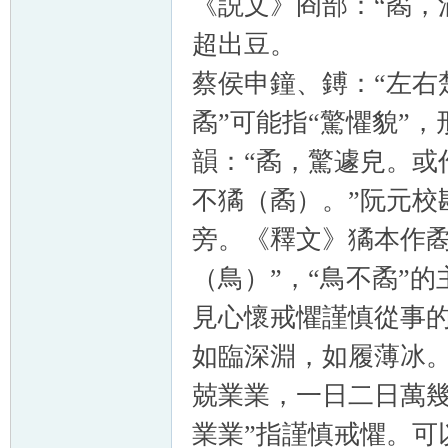
《説文》㕯部：“矞，
超出豆。
蔡侯申鐘、鎛：“左右
矞”可能指“驚懼貌”
韻：“矞，驚遽皃。或作
不獝（矞）。”阮元校
旁。《釋文》獝本作矞
（鳥）”，“
鳥不矞
”的
見心懷戒懼謹慎從事的
如臨深淵，如履薄冰。
兢業業，一日二日萬幾
業業”指謹慎戒懼。可