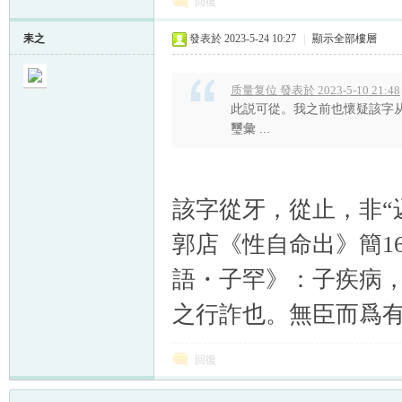
回復
耒之
發表於 2023-5-24 10:27
|
顯示全部樓層
质量复位 發表於 2023-5-10 21:48
此説可從。我之前也懷疑該字从
璽彙 ...
該字從牙，從止，非“
郭店《性自命出》簡1
語・子罕》：子疾病，
之行詐也。無臣而爲有
回復