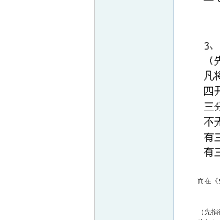
而在《史
（先損後