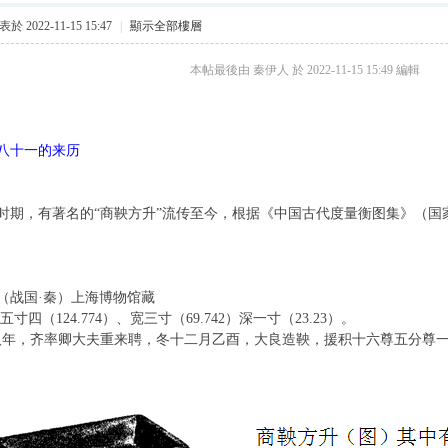
於 2022-11-15 15:47
|
顯示全部樓層
本帖最後由 秦伊人 於 2022-11-15 15:49 編輯
八十一的来历
，有著名的“商鞅方升”流传至今，根据《中国古代度量衡图集》（国家计
（战国·秦）上海博物馆藏
五寸四（
124.774
）、宽三寸（
69.742
）深一寸（
23.23
）。
八年，齐率卿大夫重来聘，冬十二月乙酉，大良造鞅，援积十六尊五分尊一