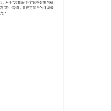
1，对于“宫商角征羽”这些音调的确
“宫”定中音调，并规定管乐的征调最
规定：