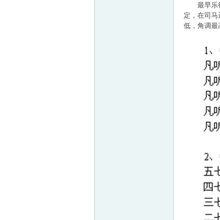
最早乐律以
定，在司马
低，角调最