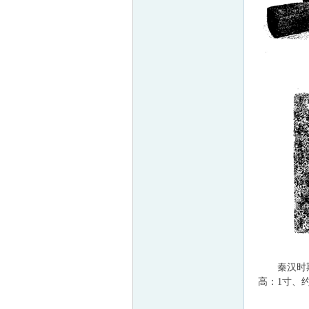
秦汉时期一
高：1寸、