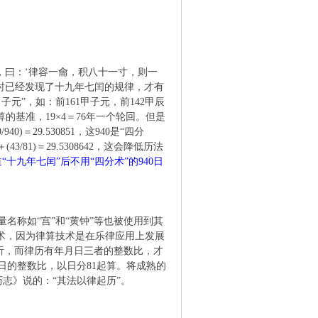
，曰：‘律容一龠，积八十一寸，则一
时已经发现了十九年七闰的规律，才有
子元”，如：前161甲子元，前142甲辰
的基准，19×4＝76年一个轮回。但是
0)＝29.530851，这940是“四分
81)＝29.5308642，这会降低历法
“十九年七闰”后不用“四分术”的940日
称如“宫”和“黄钟”等也被使用到其
术，因为律算技术是在乐律应用上发展
动听，而律历有年月日三者的整数比，才
日的整数比，以日分81起算。将成熟的
历志》说的：“其法以律起历”。