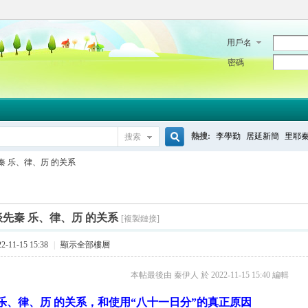
用戶名
密碼
熱搜:
李學勤
居延新簡
里耶
搜索
搜
秦 乐、律、历 的关系
索
谈先秦 乐、律、历 的关系
[複製鏈接]
-11-15 15:38
|
顯示全部樓層
本帖最後由 秦伊人 於 2022-11-15 15:40 編輯
乐、律、历
的关系，和使用“
八十一日分”的真正原因