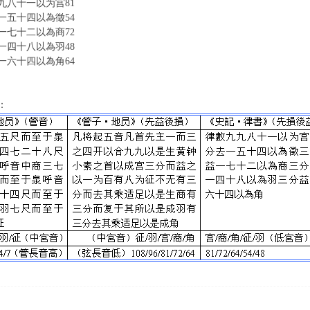
八十一以为宫
81
五十四以為徵
54
七十二以為商
72
四十八以為羽
48
六十四以為角
64
：