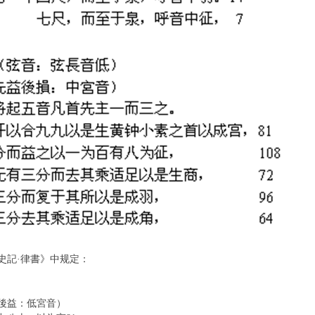
記·律書》中规定：
益：低宮音）