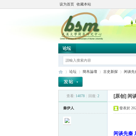
设为首页
收藏本站
论坛
论坛
簡帛論壇
古史新探
闲谈先
[原创]
闲
查看:
14078
|
回復:
2
简
»
›
›
›
秦伊人
發表於 2022
闲谈先秦