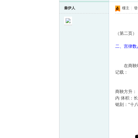
秦伊人
樓主
|
發表
（第二页）
二、宫律数
在商鞅时期
记载：
商鞅方升：
内
体
积：长
铭刻：“十