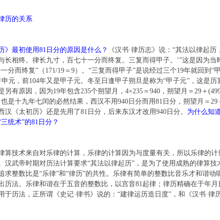
律历的关系
历》最初使用81日分的原因是什么？
《汉书·律历志》说：“其法以律起历
与长相终。律长九寸，百七十一分而终复。三复而得甲子。’”这是因为当
一分而终复”（171/19＝9）。“三复而得甲子”是说经过三个19年就回到“甲
3甲申元，前104年又是甲子元。冬至日逢甲子朔旦是称为“甲子元”，这是历算
另有原因，因为19年包含235个朔望月，4×235＝940，朔望月＝29＋(499/94
也是十九年七闰的必然结果，西汉不用940日分而用81日分，朔望月＝29＋(43/
西汉《太初历》还是先用了81日分，后来东汉才改用940日分。
为什么知道
三统术”的81日分？
技术来自对乐律的计算，乐律的计算因为与度量有关，所以乐律的计量名
。汉武帝时期对历法计算要求“其法以律起历”，是为了使用成熟的律算技
追求整数比是“乐律”和“律历”的共性。乐律有简单的整数比音乐才和谐
出历法。乐律和谐在于五音的整数比，以宫音81起律；律历精确在于年月
用于历法，正所谓《史记·律书》说的：“建律运历造日度”，和《汉书·律