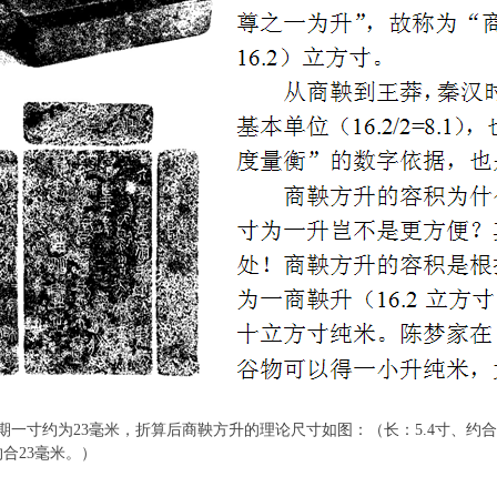
寸约为23毫米，折算后商鞅方升的理论尺寸如图：（长：5.4寸、约合12
约合23毫米。）