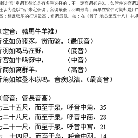
“宫”定调其律长是有多重选择的，不一定宫调必选81，如管仲选宫调2
迁认为是以“宫”来定低调，宫调最低，羽调最高；而早在管仲时期却是用
高；相反弦乐的征调最高，角调最低。如：在《管子·地员第五十八》中