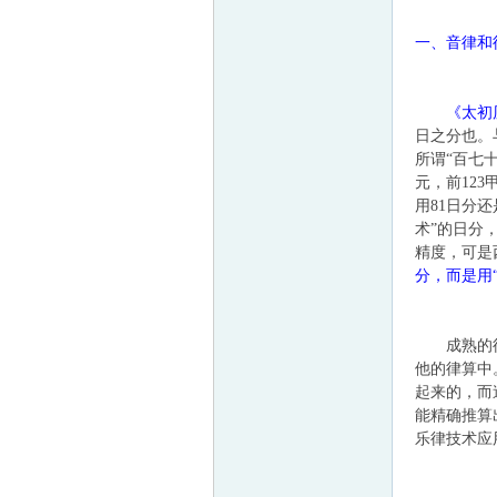
一、音律和
帛
《太初
日之分也。
所谓“百七十
元，前12
用81日分还是
术”的日分，
精度，可是
分，而是用“
网
成熟的律算
他的律算中
起来的，而
能精确推算
乐律技术应