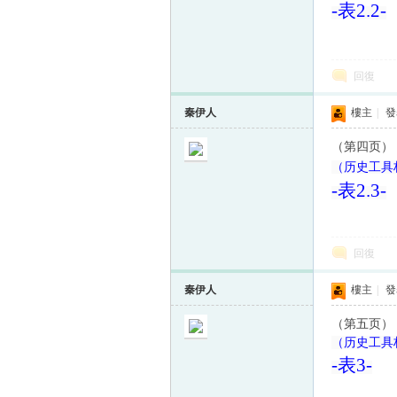
-
表
2.2-
回復
秦伊人
樓主
|
發表
（第四页）
（历史工具档
-
表
2.3-
回復
秦伊人
樓主
|
發表
（第五页）
（历史工具档
-
表
3-