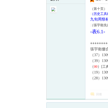
（第十页）
（历史工具档
九旬周祭
（
張宇衛先
-
表
6.1-
++++++++
張宇衛缀合1
（
37
）
130
（
39
）
130
（
）
[
00
工
（
19
）
130
（
28
）
130
回復