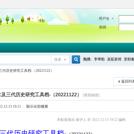
用戶名
密碼
熱搜:
李學勤
居延新簡
里耶
搜索
搜
代历史研究工具档-（20221122）
返回列
索
及三代历史研究工具档-（20221122）
[複製鏈接]
-12-13 19:21
|
顯示全部樓層
本帖最後由 秦伊人 於 2022-12-13 19:22 編輯
三代历史研究工具档-