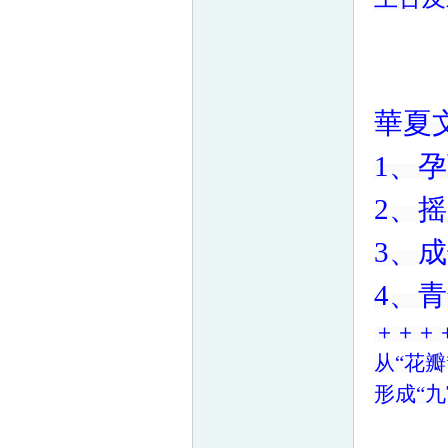
帛
華夏
1
、孕
2
、摇
3
、成
网
4
、青
＋＋＋
从“花
形成“