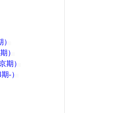
期）
中期）
京期）
和期
-
）