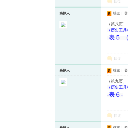
回復
秦伊人
樓主
|
發表
（第八页）
（历史工具
-
表５
-
回復
秦伊人
樓主
|
發表
（第九页）
（历史工具档
-
表６
-
回復
秦伊人
樓主
|
發表