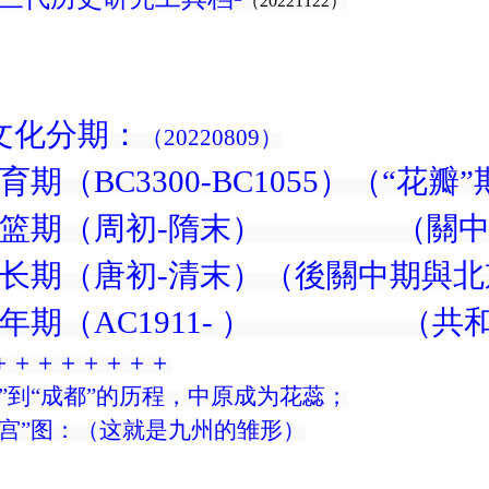
（20221122）
文化分期：
（
20220809
）
育期（
BC3300-BC1055
）（“花瓣”
篮期（周初
-
隋末）
（關
长期（唐初
-
清末）（後關中期與北
年期（
AC1911-
）
（共
＋＋＋＋＋＋＋＋
瓣”到“成都”的历程，中原成为花蕊；
九宫”图：（这就是九州的雏形）