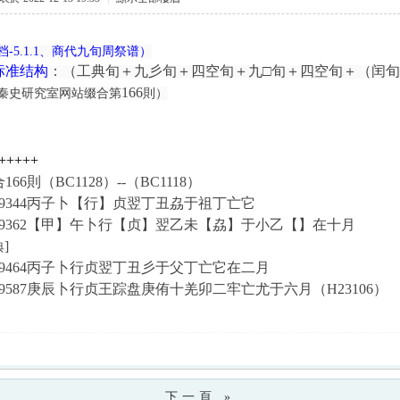
-5.1.1、商代九旬周祭谱）
标准结构
：（工典旬＋九彡旬＋四空旬＋九□旬＋四空旬＋（闰
166
秦史研究室网站缀合第
則）
+++++
66則（BC1128）--（BC1118）
9344
丙子卜【行】贞翌丁丑劦于祖丁亡它
9362
【甲】午卜行【贞】翌乙未【劦】于小乙【】在十月
]
典
9464
丙子卜行贞翌丁丑彡于父丁亡它在二月
9587
庚辰卜行贞王踪盘庚侑十羌卯二牢亡尤于六月
（
H23106
）
下一頁 »