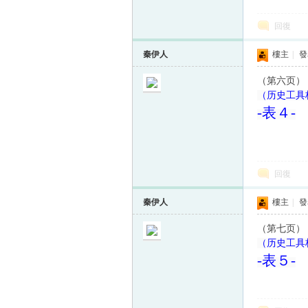
回復
秦伊人
樓主
|
發表
（第六页）
（历史工具档
-
表４
-
回復
秦伊人
樓主
|
發表
（第七页）
（历史工具
-
表５
-