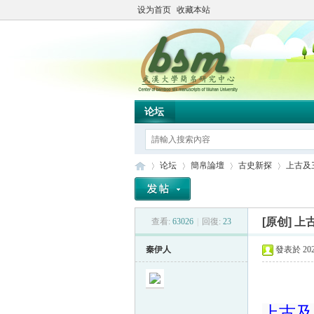
设为首页
收藏本站
论坛
论坛
簡帛論壇
古史新探
上古及三
[原创]
上古
查看:
63026
|
回復:
23
简
»
›
›
›
秦伊人
發表於 2022
上古及