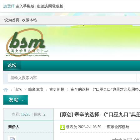
請選擇
進入手機版
|
繼續訪問電腦版
设为首页
收藏本站
论坛
论坛
簡帛論壇
古史新探
帝辛的选择-《“口巫九口”典册对比及周祭入谱》
[原创]
帝辛的选择-《“口巫九口”典册对
查看:
16293
|
回復:
2
简
»
›
›
›
秦伊人
發表於 2023-2-1 08:59
|
顯示全部樓層