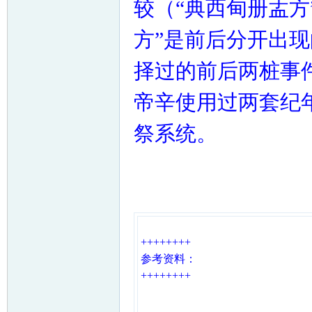
较（“典西甸册盂方
方”是前后分开出现
择过的前后两桩事
帝辛使用过两套纪
祭系统。
++++++++
参考资料：
++++++++