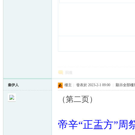
回復
秦伊人
樓主
|
發表於 2023-2-1 09:00
|
顯示全部樓
（第二页）
帝辛“正盂方”周