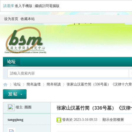
請選擇
進入手機版
|
繼續訪問電腦版
设为首页
收藏本站
论坛
论坛
簡帛論壇
簡帛研讀
张家山汉墓竹简（336号墓）《汉律十六章》初
樓主:
圈圈
张家山汉墓竹简（336号墓）《汉
简
»
›
›
›
tangqiung
發表於 2023-3-16 09:33
|
顯示全部樓層