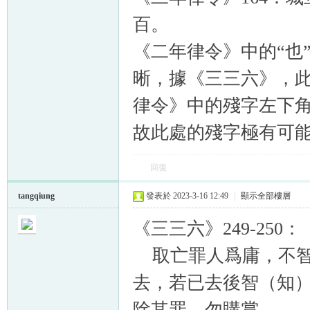
百。
《二年律令》中的“也
晰，據《三三六》，此
律令》中的殘字左下角
故此處的殘字極有可能
回復
tangqiung
發表於 2023-3-16 12:49
|
顯示全部樓層
《三三六》249-250：
取亡罪人爲庸，不智
去，若已去後智（知
除其罪，勿購賞。