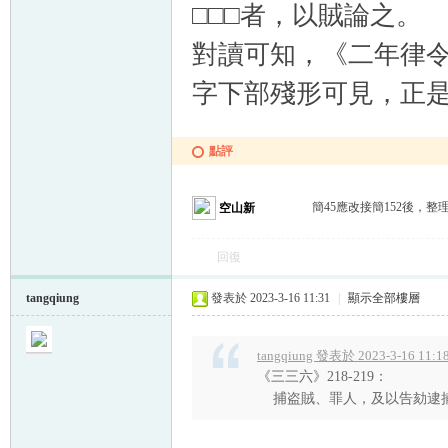
□□□者，以賊論之。
對讀可知，《二年律令》
字下部殘形可見，正是
點評
簡45應改接簡152後，
空山新
回復
tangqiung
發表於 2023-3-16 11:31
|
顯示全部樓層
tangqiung 發表於 2023-3-16 11:1
《三三六》218-219：
捕盗賊、罪人，及以告劾逮捕人