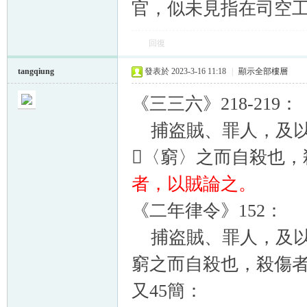
官，似未見指在司空
回復
tangqiung
發表於 2023-3-16 11:18
|
顯示全部樓層
《三三六》218-219：
捕盗賊、罪人，及以
𡩫〈窮〉之而自殺也
者，以賊論之。
《二年律令》152：
捕盗賊、罪人，及以
窮之而自殺也，殺傷
又45簡：