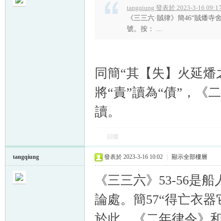
tangqiung 發表於 2023-3-16 09:1
《三三六·賊律》簡46“賊燔
號。按： ...
帛
同簡“其【失】火延燔
將“責”讀為“債”，
讀。
回復
tangqiung
發表於 2023-3-16 10:02
|
顯示全部樓層
网
《三三六》53-56
論處。簡57“得亡衣
於此。《二年律令》