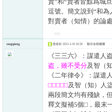
賣”和“賣者皆黥爲城
逗號。簡文說到“和為
對賣者（知情）的論
回復
tangqiung
發表於 2023-3-16 10:28
|
顯示全部樓層
《三三六》：謀遣人
盗，雖不受分
及智（知
《二年律令》：謀遣
□□□□□
及智（知）人盜
兩段簡文均有殘缺，但
釋文擬補5個□，最末