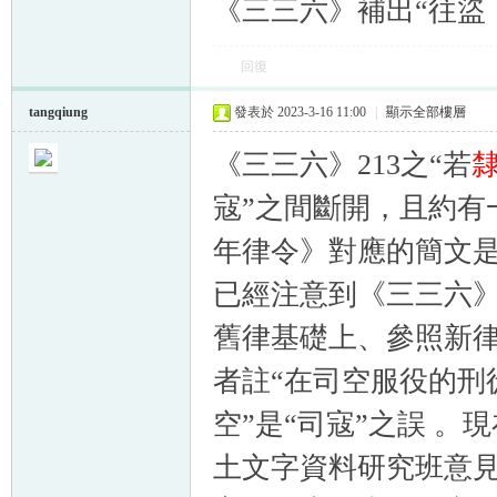
《三三六》補出“往盜
回復
tangqiung
發表於 2023-3-16 11:00
|
顯示全部樓層
《三三六》213之“若
寇”之間斷開，且約有
年律令》對應的簡文是
已經注意到《三三六》
舊律基礎上、參照新律
者註“在司空服役的刑
空”是“司寇”之誤 
土文字資料研究班意見