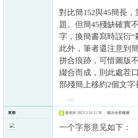
對比簡152與45簡
題。但簡45殘缺確實
字，換簡書寫時誤衍“
此外，筆者還注意到簡
拼合痕跡，可惜圖版不
綴合而成，則此處茬
部殘簡上移約2個文字
回復
東潮
發表於 2023-3-16 11:38
|
顯示全部樓層
一个字形意见如下：