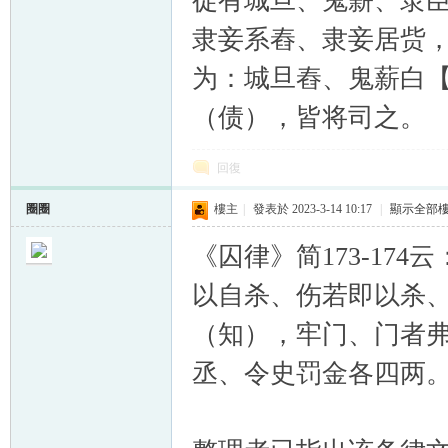
徒有城旦、鬼薪、隶
隶妾系舂、隶妾居赀
为：城旦舂、鬼薪白
（债），皆将司之。
回復
圈圈
樓主
|
發表於 2023-3-14 10:17
|
顯示全部
《囚律》简173-17
以自杀、伤若即以杀
（知），牢门、门者弗
丞、令史罚金各四两