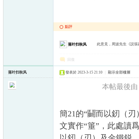
點評
此意見，周波先生《説張
落叶扫秋风
回復
落叶扫秋风
發表於 2023-3-15 21:10
|
顯示全部樓層
本帖最後由 落
簡21的“鬭而以釰（
文實作“箠”，此處讀爲
以釰（刃）及金鐵鋭、