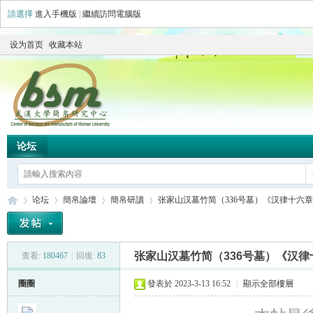
請選擇
進入手機版
|
繼續訪問電腦版
设为首页
收藏本站
论坛
论坛
簡帛論壇
簡帛研讀
张家山汉墓竹简（336号墓）《汉律十六章》初
张家山汉墓竹简（336号墓）《汉
查看:
180467
|
回復:
83
简
»
›
›
›
圈圈
發表於 2023-3-13 16:52
|
顯示全部樓層