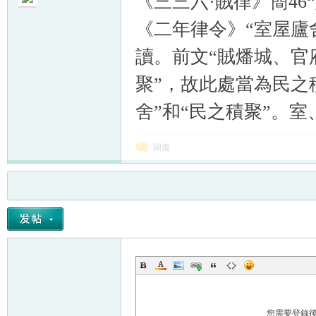
《三三六·賊律》簡4
《二年律令》“室屋廬
讀。前文“賊燔城、官
聚”，故此處當為民之
舍”和“民之積聚”。
回復
您需要登錄