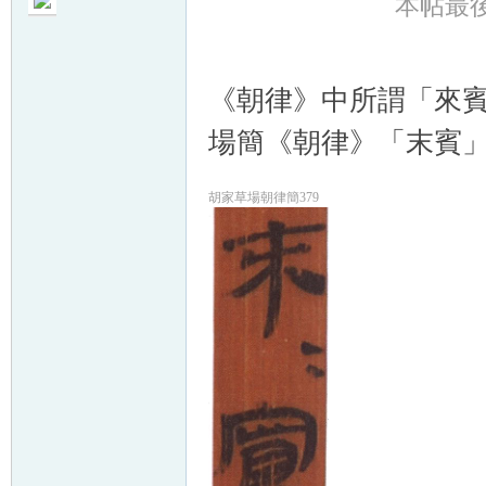
本帖最後由
《朝律》中所謂「來
場簡《朝律》「末賓」
胡家草場朝律簡379