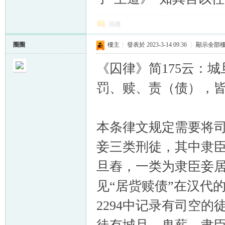
回復
圈圈
樓主
|
發表於 2023-3-14 09:36
|
顯示全部
《囚律》简175云：
罚、赎、责（债），
本条律文规定需要将
妾三类刑徒，其中隶
旦舂，一类为隶臣妾居
见“居赀赎债”在汉代
2294中记录有司空