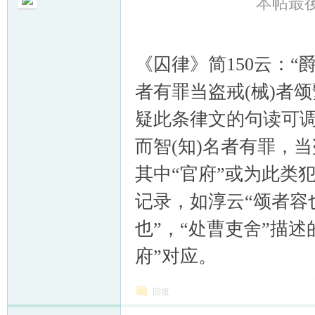
本帖最後由
《囚律》简150云：
者有罪当盗戒(械)者
帛
疑此条律文的句读可调
而智(知)名者有罪，当
其中“官府”或为此类
记录，如淳云“颂者容
也”，“处曹吏舍”描
网
府”对应。
回復