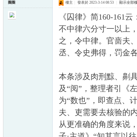
圈圈
樓主
|
發表於 2023-3-14 08:53
|
顯示全部
《囚律》简160-16
不中律六分寸一以上
之，令中律。官啬夫
丞、令史弗得，罚金
本条涉及肉刑黥、劓
及“阅”，整理者引《
为“数也”，即查点、
夫、吏需要去核验的
从更准确的角度来说，
子·主道》“知其言以