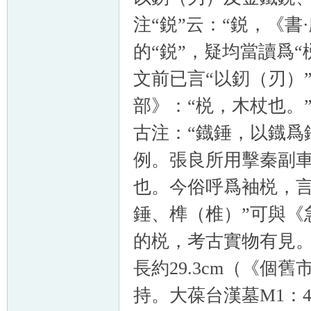
注“鋭”云：“鋭，《書
的“鋭”，疑均當讀爲
文前已言“以釰（刃）
部》：“棁，木杖也。
古注：“鐡錘，以鐡爲
例。張良所用擊秦副
也。今俗呼爲袖棁，言
錘、榫（椎）”可與《
的棁，考古實物有見。
長約29.3cm（《
持。大葆台漢墓M1：