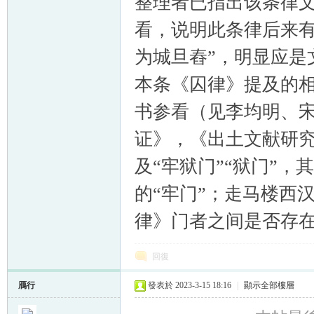
整理者已指出该条律文可
看，说明此条律后来有
为城旦舂”，明显应是
本条《囚律》提及的
书参看（见李均明、
证》，《出土文献研究
及“牢狱门”“狱门”
的“牢门”；走马楼西
律》门者之间是否存
回復
鴈行
發表於 2023-3-15 18:16
|
顯示全部樓層