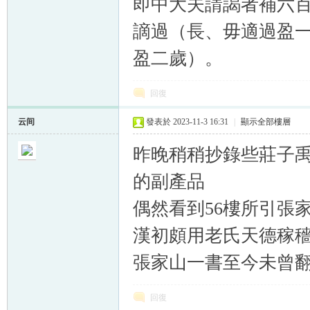
即中大夫請謁者補六
謫過（長、毋適過盈
盈二歲）。
回復
云间
發表於 2023-11-3 16:31
|
顯示全部樓層
昨晚稍稍抄錄些莊子
的副產品
偶然看到56樓所引張
漢初頗用老氏天德稼
張家山一書至今未曾
回復