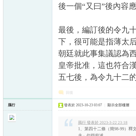
後一個“又曰”後內容
最後，編訂後的令九十
下，很可能是指薄太
朝廷就此事集議認為
皇帝批准，這也符合
五七後，為令九十二
回復
鴈行
發表於 2023-10-23 03:07
|
顯示全部樓層
鴈行 發表於 2023-3-22 23:18
1、第四十二條（簡98-99
夫」似指前述 ...