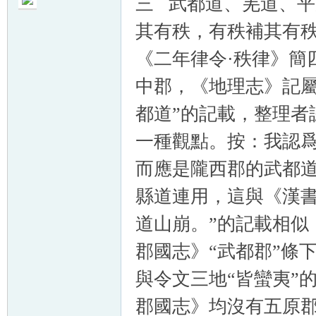
三 武都道、羌道、
其有秩，有秩補其有秩
《二年律令·秩律》簡
中郡，《地理志》記屬
帛
都道”的記載，整理者
一種觀點。按：我認
而應是隴西郡的武都道
縣道連用，這與《漢書
道山崩。”的記載相似
网
郡國志》“武都郡”條
與令文三地“皆蠻夷”
郡國志》均沒有五原郡