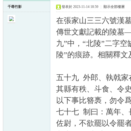
千尋竹影
發表於 2023-11-14 18:59
|
顯示全部樓層
在張家山三三六號漢墓
傳世文獻記載的陵墓—
九”中，“北陵”二字
陵”的痕跡。相關釋文
五十九 外郎、執戟
其縣有秩、斗食、令史
以下事比簪褭，勿令爲
七十七 制曰：萬年、
佐尉，不欲罷以令罷者