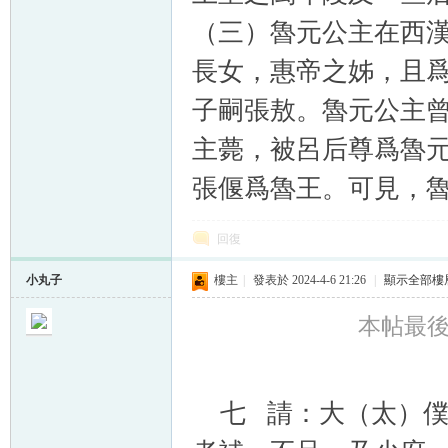
（三）魯元公主在西
長女，惠帝之姊，且
子嗣張敖。魯元公主
主薨，被呂后尊爲魯
張偃爲魯王。可見，
回復
小丸子
樓主
|
發表於 2024-4-6 21:26
|
顯示全部樓
本帖最後由 
七 請：大（太）僕