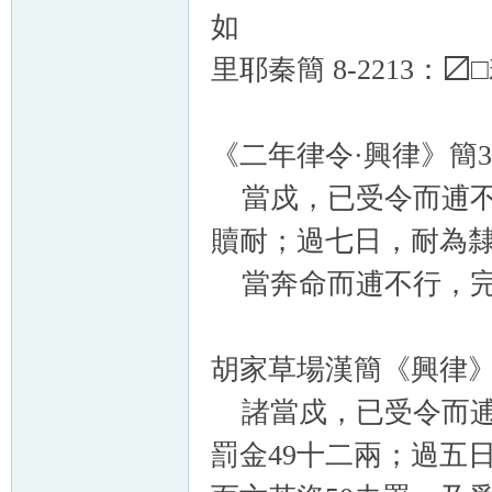
如
里耶秦簡
8-2213
：〼
《二年律令·興律》簡39
當戍，已受令而逋不
贖耐；過七日，耐為隸
當奔命而逋不行，完為
胡家草場漢簡《興律》簡
諸當戍，已受令而逋
罰金49十二兩；過五