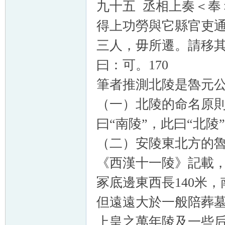
九十五 丞相上奏＜奉
得上功勞與它縣官吏通
三人，毋所遷。請移
曰：可。170
筆者推測北陵是魯元
（一）北陵的命名原
曰“南陵”，此曰“北
（二）安陵東北方的
《西漢十一陵》記載，
冢底邊東西長140米，
但遠遠大於一般陪葬墓
上皇之萬年陵及一些