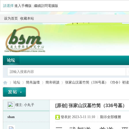
請選擇
進入手機版
|
繼續訪問電腦版
设为首页
收藏本站
论坛
论坛
簡帛論壇
簡帛研讀
张家山汉墓竹简（336号墓）《功令》初读 .
樓主:
小丸子
[原创]
张家山汉墓竹简（336号墓）
简
»
›
›
›
shan
發表於 2023-5-11 11:10
|
顯示全部樓層