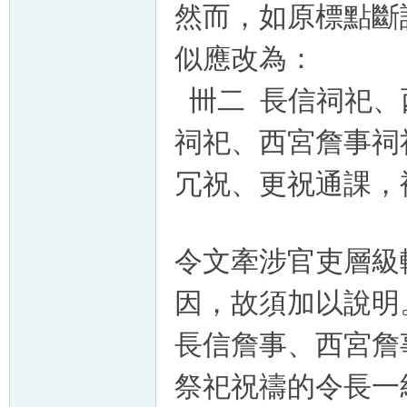
然而，如原標點斷
似應改為：
卌二 長信祠祀、
祠祀、西宮詹事祠
冗祝、更祝通課，
令文牽涉官吏層級
因，故須加以說明
長信詹事、西宮詹
祭祀祝禱的令長一