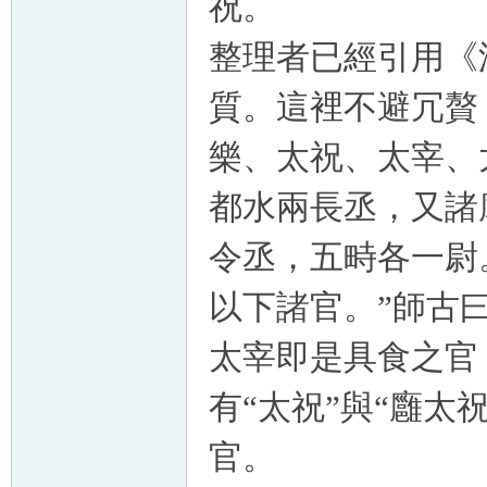
祝。
整理者已經引用《
質。這裡不避冗贅
樂、太祝、太宰、
都水兩長丞，又諸
令丞，五畤各一尉
以下諸官。
”師古
太宰即是具食之官
有“太祝”與“
廱太
官。