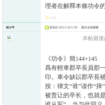
理者在解釋本條功令的
回復
林少平
發表於 2023-5-29 11:00
|
顯示全部樓層
本帖最後由 
《功令》簡144+145
爲有輕車郡卒長員郡
印。車令缺以郡卒長
按：律文“谁”读作“择
被责让的卒长，也就是
谁从军”，当与此同义