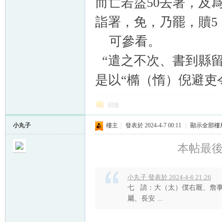
而亡若盜50去署，及
詣署，免，乃罷，贖5
可參看。
“遣之不次、書到縣留
是以“橢（惰）倪避吏
回復
小丸子
樓主
|
發表於 2024-4-7 00:11
|
顯示全部樓
本帖最後由 
小丸子 發表於 2024-4-6 21:26
七 請：大（太）僕右厩、詹
屬、長安 ...