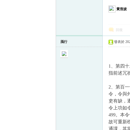
黄浩波
回復
鴈行
發表於 2023
1、第四
指前述冗
2、第百一
令，令與
吏有缺，
令上功如
499。本
故可重新
通課，其