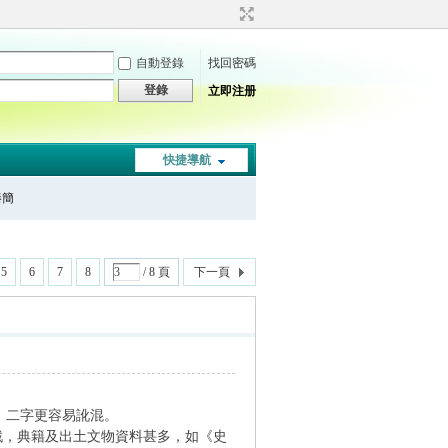
自動登錄
找回密碼
登錄
立即注册
快捷導航
秦簡
5
6
7
8
/ 8 頁
下一頁
說，二字更容易訛混。
。鼎戲，典籍及出土文物資料甚多，如《史