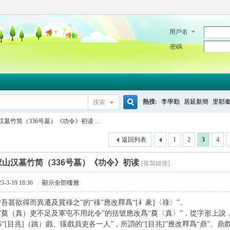
用戶名
密碼
熱搜:
李學勤
居延新簡
里耶
搜索
搜
墓竹简（336号墓）《功令》初读 ...
返回列表
1
2
3
4
索
家山汉墓竹简（336号墓）《功令》初读
[複製鏈接]
-3-19 18:36
|
顯示全部樓層
“吾甚欲得而異遷及賞祿之”的“祿”應改釋爲“[礻彖]〈祿〉”。
9“奠（真）吏不足及軍屯不用此令”的括號應改爲“奠〈真〉”，從字形上
5“[目兆]（跳）戲、猨戲員吏各一人”，所謂的“[目兆]”應改釋爲“鼎”