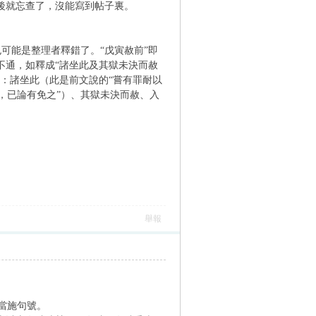
後就忘查了，沒能寫到帖子裏。
也可能是整理者釋錯了。“戊寅赦前”即
不通，如釋成“諸坐此及其獄未決而赦
事：諸坐此（此是前文說的“嘗有罪耐以
，已論有免之”）、其獄未決而赦、入
舉報
當施句號。