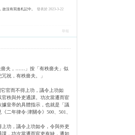
成熟，故沒有寫進札記中。
發表於 2023-3-22
舉報
秩嗇夫，……」按「有秩嗇夫」似
祀冗祝，有秩嗇夫。
」
異劇它官而不得上功，議令上功如
以官秩與外吏通課。功次當遷而宦
依據皇帝的具體指示，也就是「議
年律令·津關令》500、501、
得上功，議令上功如令，令與外吏
通課，功次當遷而宦吏有缺，遷如