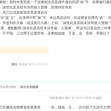
兩例！當時本來想查一下這兩例尤其是殘半邊的所謂“效”字，有事被打擾
3：諸坐此及其獄未決而效入贅婿，皆毋得宦爲吏
4：其已以戊寅效前宦爲吏者勿斥
“亦”從“攵”，在漢簡中即“赦”字。本以爲是誤印，但這麼多皆釋爲“效”，
》所提到的大赦（或戊寅日大赦）之前。“諸坐此及其獄未決而效入贅婿”
不通，應點斷爲“諸坐此及其獄未決而赦、入贅婿”，即這句話是說的三件
、不平端、上功勞不以實而免，及鞫獄故縱、不直，盜、受賕，罪贖以下
贊同
發表於 2023-3-19 23:11
-3-19 23:03
|
顯示全部樓層
本帖最後由 鴈行 於 2023-3-20 00:22 編輯
7「它官屬長信詹事者有毋乘車」，「有」讀為「又」，此句與下文請字之間