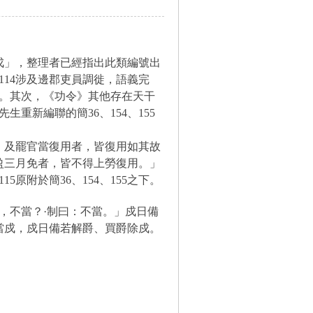
戊」，整理者已經指出此類編號出
、114涉及邊郡吏員調徙，語義完
獨立。其次，《功令》其他存在天干
重新編聯的簡36、154、155
，及罷官當復用者，皆復用如其故
盈三月免者，皆不得上勞復用。」
原附於簡36、154、155之下。
，不當？·制曰：不當。」
戍日備
當戍，戍日備若解爵、買爵除戍。