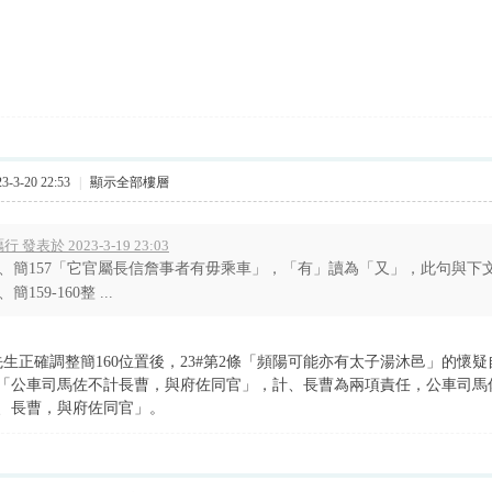
-3-20 22:53
|
顯示全部樓層
行 發表於 2023-3-19 23:03
1、簡157「它官屬長信詹事者有毋乘車」，「有」讀為「又」，此句與下
、簡159-160整 ...
先生正確調整簡160位置後，23#第2條「頻陽可能亦有太子湯沐邑」的懷
6：「公車司馬佐不計長曹，與府佐同官」，計、長曹為兩項責任，公車司
、長曹，與府佐同官」。