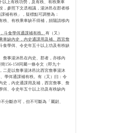
五十以上有秩功勞，及有秩、有秩乘車
按，參照下文丞相議，湯沐邑在郡者移
通課補有秩」，疑標點可調整為：
有秩、有秩乘車缺不得補，頻陽請移內
，斗食學佴通課補有秩。
有（又）
乘車缺內史，內史通課用及補。西宮詹
斗食學佴、令史年五十以上功及有秩缺
、詹事湯沐邑在內史、郡者，亦移內
156-158同屬一條令文（即九十
，二是以詹事湯沐邑比西宮詹事湯沐
食、學佴通課補有秩。有（又）曰：令
內史，內史通課用及補，西宮詹事、詹
學佴、令史年五十以上功及有秩缺內
時不分斷亦可，但不可斷為「屬尉、