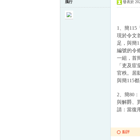
鴈行
發表於 2023
1、簡1
現於令文首
足，與簡1
編號的令條
一組，首
「吏及宦
官秩。居
與簡115
2、簡8
與解爵、
請：當復
點評