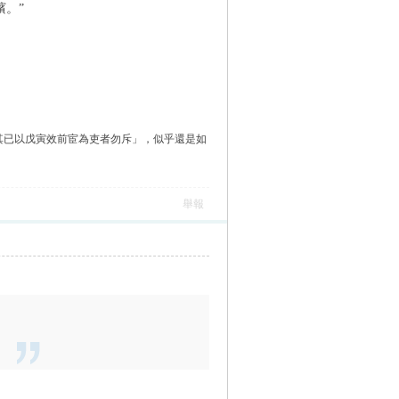
臏。”
「其已以戊寅效前宦為吏者勿斥」，似乎還是如
舉報