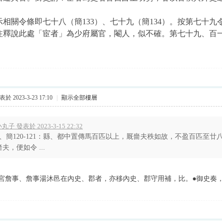
示相關令條即七十八（簡133）、七十九（簡134）。按第七十
注釋說此處「宦者」為少府屬官，閹人，似不確。
第七十九、百
於 2023-3-23 17:10
|
顯示全部樓層
丸子 發表於 2023-3-15 22:32
1、簡120-121：縣、都中置傳馬百匹以上，厩嗇夫秩如故，不盈百匹至
嗇夫，便如令 ...
宮詹事、詹事湯沐邑在內史、郡者，亦移內史、郡守用補，比。●御史奏