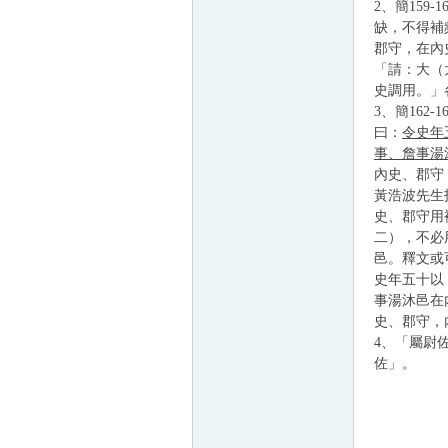
2、簡15
缺，不得補
郡守，在內
「請：大（
史調用。」
3、簡162
曰：
令史年
事、詹事湯
內史、郡守
黃浩波先生
史、郡守用
二），不必
邑。釋文或
史年五十以
事湯沐邑在
史、郡守，
4、「屬尉
佐」。