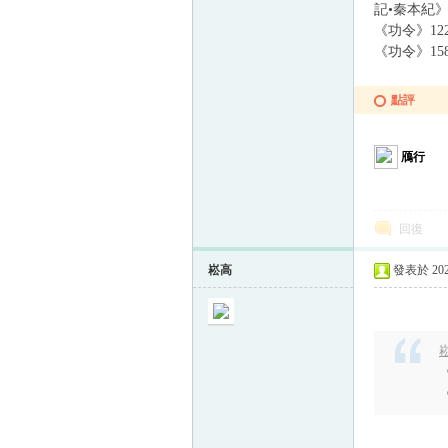
記•秦本紀
《功令》12
《功令》15
帛
點評
鴈行
回復
崧高
發表於 2023
网
崧