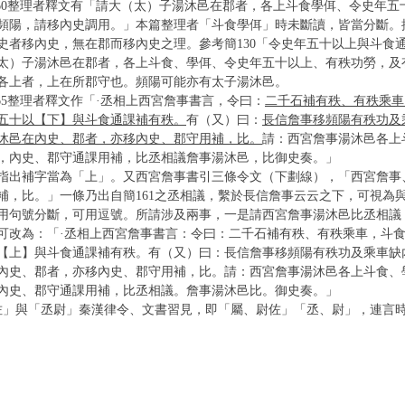
9-160整理者釋文有「請大（太）子湯沐邑在郡者，各上斗食學佴、令史年
頻陽，請移內史調用。」本篇整理者「斗食學佴」時未斷讀，皆當分斷。
史者移內史，無在郡而移內史之理。參考簡130「令史年五十以上與斗食
太）子湯沐邑在郡者，各上斗食、學佴、令史年五十以上、有秩功勞，及
各上者，上在所郡守也。頻陽可能亦有太子湯沐邑。
-165整理者釋文作「·丞相上西宮詹事書言，令曰：
二千石補有秩、有秩乘車
五十以【下】與斗食通課補有秩。
有（又）曰：
長信詹事移頻陽有秩功及
沐邑在內史、郡者，亦移內史、郡守用補，比。
請：西宮詹事湯沐邑各上
，內史、郡守通課用補，比丞相議詹事湯沐邑，比御史奏。」
指出補字當為「上」。又西宮詹事書引三條令文（下劃線），「西宮詹事
補，比。」一條乃出自簡161之丞相議，繫於長信詹事云云之下，可視為與簡
用句號分斷，可用逗號。所請涉及兩事，一是請西宮詹事湯沐邑比丞相議
可改為：「·丞相上西宮詹事書言：令曰：二千石補有秩、有秩乘車，斗
【上】與斗食通課補有秩。有（又）曰：長信詹事移頻陽有秩功及乘車缺
內史、郡者，亦移內史、郡守用補，比。請：西宮詹事湯沐邑各上斗食、
內史、郡守通課用補，比丞相議。詹事湯沐邑比。御史奏。」
佐」與「丞尉」秦漢律令、文書習見，即「屬、尉佐」「丞、尉」，連言