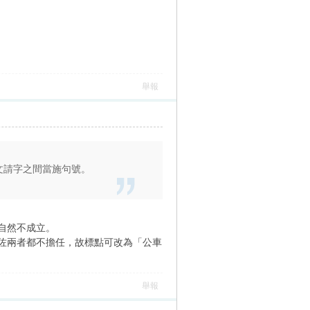
舉報
文請字之間當施句號。
疑自然不成立。
馬佐兩者都不擔任，故標點可改為「公車
舉報