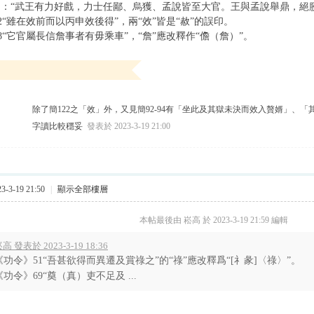
》：“武王有力好戲，力士任鄙、烏獲、孟說皆至大官。王與孟說舉鼎，絕
2“雖在效前而以丙申效後得”，兩“效”皆是“赦”的誤印。
8“它官屬長信詹事者有毋乘車”，“詹”應改釋作“儋（詹）”。
除了簡122之「效」外，又見簡92-94有「坐此及其獄未決而效入贅婿」、
字讀比較穩妥
發表於 2023-3-19 21:00
-3-19 21:50
|
顯示全部樓層
本帖最後由 崧高 於 2023-3-19 21:59 編輯
高 發表於 2023-3-19 18:36
《功令》51“吾甚欲得而異遷及賞祿之”的“祿”應改釋爲“[礻彖]〈祿〉”。
《功令》69“奠（真）吏不足及 ...