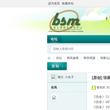
设为首页
收藏本站
论坛
论坛
簡帛論壇
簡帛研讀
张家山汉
樓主:
小丸子
[原创]
张
简
»
›
›
›
崧高
發表於 2023
《功令》51
《功令》6
《功令》10