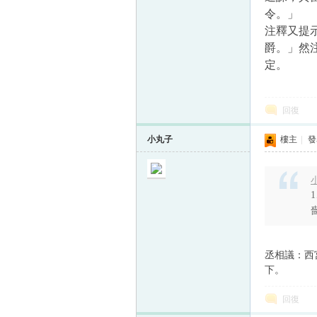
令。」
注釋又提
爵。」然
定。
回復
小丸子
樓主
|
發表
小
丞相議：西
下。
回復