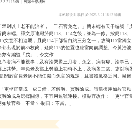
-3-21 16:09
|
顯示全部樓層
本帖最後由 鴈行 於 2023-3-21 18:42 編輯
15「丞尉以上老不能治者，二千石官免之。」簡末端有天干編號「
簡末端。釋文原連綴於簡113、114之後，並為一條。按簡113
15文意不相連屬，且簡114下部留白約三分之一，故簡115當
都出現於前85枚簡，疑簡115的位置也應當向前調整。今黃浩波先生
簡亦有編號「戊」，令文作：
皇帝者病不能視事，及有論繫盈三月者，免之。病有瘳、論事已
縣上其勞。年免老及當上勞過上功時不上，及病盈二歲、吏以病
都是關於官員老病不能任職而免官的規定，且書體風格近同。疑簡115
0：「吏坐官當戍，戍日備，若解爵、買爵除戍。請當復用如故官秩
買爵除戍為選擇關係，不宜用逗號連接。標點宜改作：「
吏坐官
用如故官秩，不當？·制曰：不當。
」