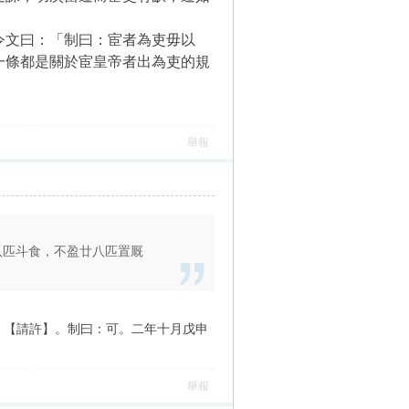
九令文曰：「制曰：宦者為吏毋以
一條都是關於宦皇帝者出為吏的規
舉報
廿八匹斗食，不盈廿八匹置厩
，【請許】。制曰：可。二年十月戊申
舉報