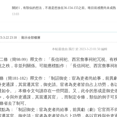
關於1，有類似的想法，不過是想放在36-154-155之前。唯目前感覺尚未
13:03
-3-22 23:18
|
顯示全部樓層
本帖最後由 鴈行 於 2023-3-23 01:50 編輯
十二條
（簡98-99
）釋文作：「
長信祠祀、西宮詹事祠祀冗祝、有
祝之秩，非並列關係。可能應標點作：「
長信祠祀、西宮詹事祠
條（簡181-182）釋文作：「制詔御史：宦為吏者尚給事，前
外吏通課，其當遷其官，御史請。宦者為吏者皆自占上功勞，各
遷如令。」本條令文句讀存在一些問題。又，此令的形成是御史
令，令與外吏通課，其當遷其官」，而制定令條，類似的例子可見《二
令條省去了制可。
標點為：「制詔御史：宦為吏者尚給事，前異勮（劇）它官而不
當遷其官。御史請：宦者為吏者皆自占上功勞，各以官秩與外吏