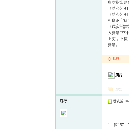
多謝指出這
《功令》9
《功令》9
相應兩字從
《戊寅詔書
入贅婿”亦
上吏，不廉
贅婿。
點評
鴈行
回復
鴈行
發表於 2023
1、簡15