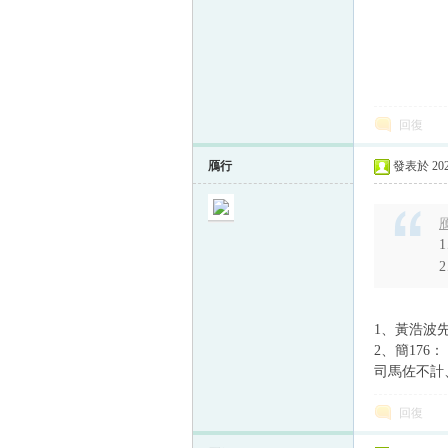
回復
鴈行
發表於 2023
鴈
2
1、黃浩波
2、簡17
司馬佐不計
回復