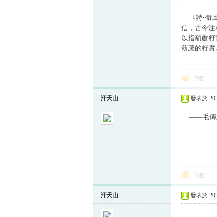
《詩•衞風
信，古今注
以指葫蘆籽
葫蘆的籽實
回復
汗天山
發表於 2024
——毛傳之
回復
汗天山
發表於 2024