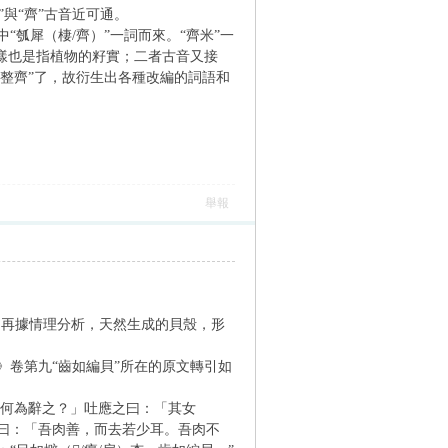
”與“齊”古音近可通。
瓠犀（棲/齊）”一詞而來。“齊米”一
同樣也是指植物的籽實；二者古音又接
“整齊”了，故衍生出各種改編的詞語和
舉報
。再據情理分析，天然生成的貝殼，形
卷第九“齒如編貝”所在的原文轉引如
何為辭之？」吐應之曰：「其女
曰：「吾肉善，而去若少耳。吾肉不