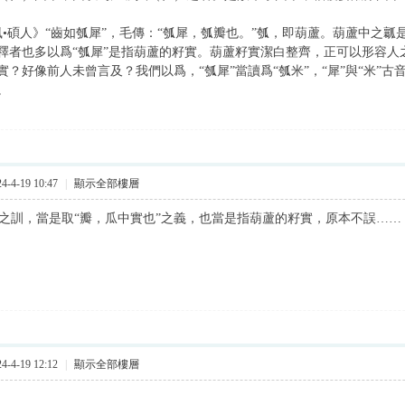
•碩人》“齒如瓠犀”，毛傳：“瓠犀，瓠瓣也。”瓠，即葫蘆。葫蘆中之瓤
釋者也多以爲“瓠犀”是指葫蘆的籽實。葫蘆籽實潔白整齊，正可以形容人
實？好像前人未曾言及？我們以爲，“瓠犀”當讀爲“瓠米”，“犀”與“米”古
。
-4-19 10:47
|
顯示全部樓層
訓，當是取“瓣，瓜中實也”之義，也當是指葫蘆的籽實，原本不誤……
-4-19 12:12
|
顯示全部樓層