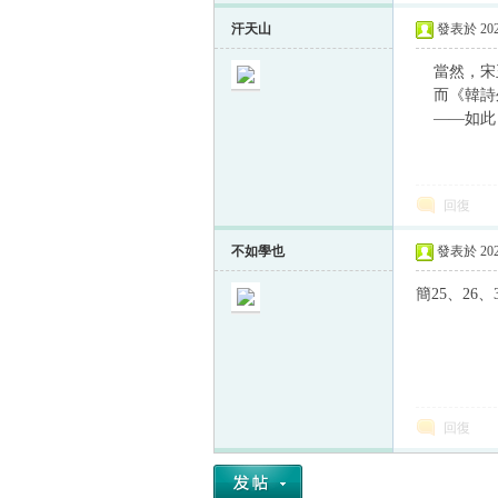
汗天山
發表於 2024
當然，宋玉
而《韓詩外
——如此，
回復
不如學也
發表於 2024
簡25、26
回復