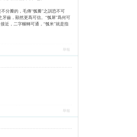
是不分瓣的，毛傳“瓠瓣”之訓恐不可
之牙齒，顯然更爲可信。“瓠犀”爲何可
音接近，二字輾轉可通，“瓠米”就是指
舉報
舉報