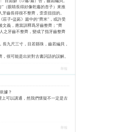
如擗（𤺓/癟/扁）杏，齒如編貝。”
）杏”（眼睛長得好像乾癟的杏子）來推
人牙齒長得很不整齊，歪歪扭扭的。
莊子•盜跖》篇中的“齊米”，或許受
前後文義，應當訓釋爲牙齒整齊；“齊
指人之牙齒不整齊，變成了指牙齒整齊
，長九尺三寸，目若縣珠，齒若編貝，
齊，很可能是出於對古書詞語的誤解。
舉報
之依據？
情理上可以講通，然我們懷疑不一定是古
舉報