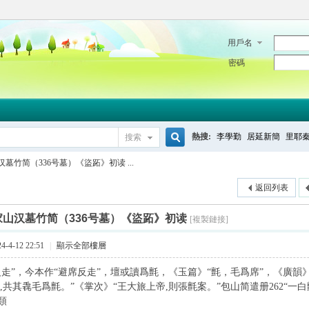
用戶名
密碼
熱搜:
李學勤
居延新簡
里耶
搜索
搜
墓竹简（336号墓）《盜跖》初读 ...
返回列表
索
家山汉墓竹简（336号墓）《盜跖》初读
[複製鏈接]
-4-12 22:51
|
顯示全部樓層
反走”，今本作“避席反走”，壇或讀爲氈，《玉篇》“氈，毛爲席”，《廣韻》
革,共其毳毛爲氈。”《掌次》“王大旅上帝,則張氈案。”包山简遣册262“
類