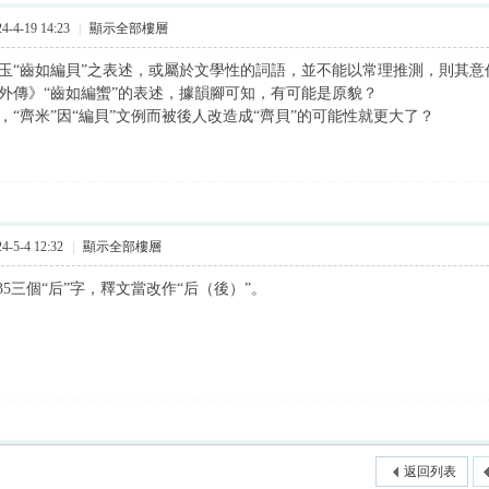
-4-19 14:23
|
顯示全部樓層
“齒如編貝”之表述，或屬於文學性的詞語，並不能以常理推測，則其意
傳》“齒如編蠁”的表述，據韻腳可知，有可能是原貌？
“齊米”因“編貝”文例而被後人改造成“齊貝”的可能性就更大了？
-5-4 12:32
|
顯示全部樓層
、35三個“后”字，釋文當改作“后（後）”。
返回列表