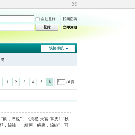
自動登錄
找回密碼
登錄
立即注册
快捷導航
秦簡
1
2
3
4
5
6
/ 6 頁
“氈，席也”，《周禮·天官·掌皮》“秋
一白氈，錦純，一縞席，綠裏，錦純”，可