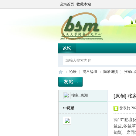
设为首页
收藏本站
论坛
论坛
簡帛論壇
簡帛研讀
张家山汉
樓主:
東潮
[原创]
张
简
»
›
›
›
中药贩
發表於 2024
簡13“避壇
斂皮,冬斂
知氈、席同