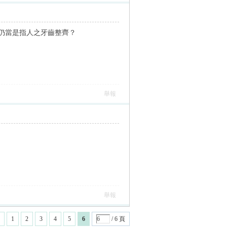
仍當是指人之牙齒整齊？
舉報
舉報
1
2
3
4
5
6
/ 6 頁