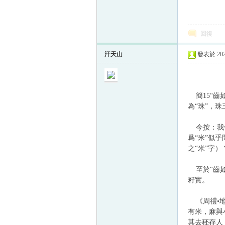
回復
帛
汗天山
發表於 2024
簡15“齒
為“珠”，
今按：我們
网
爲“米”似
之“米”字）
至於“齒如
籽實。
《周禮•地
有米，麻與
其去秠存人