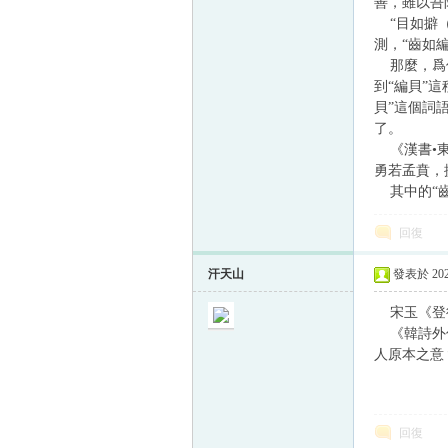
善，雖以吾
“目如擗（
測，“齒如
那麼，爲何
到“編貝”
貝”這個詞
了。
《漢書•東
勇若孟賁，
其中的“齒
回復
汗天山
發表於 2024
宋玉《登徒
《韓詩外傳
人原本之意
回復