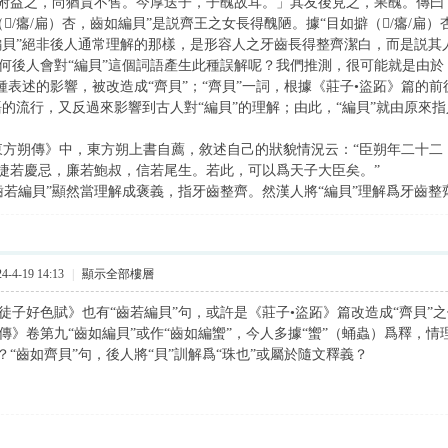
附益之，尚猶賈不售。今厚送子，子醜故耳。」其友後見之，果醜。傳曰：“目
𤺓/癟/扁）杏，齒如編貝”是説齊王之女長得醜陋。據“目如擗（𤺓/癟/扁
編貝”絕非後人通常理解的那樣，是形容人之牙齒長得整齊潔白，而是説其
後人會對“編貝”這個詞語產生此種誤解呢？我們推測，很可能就是由於《
這種表述的影響，被改造成“齊貝”；“齊貝”一詞，根據《莊子•盜跖》篇的
語的流行，又反過來影響到古人對“編貝”的理解；由此，“編貝”就由原來
方朔傳》中，東方朔上書自薦，敘述自己的狀貌情況云：“臣朔年二十二
捷若慶忌，廉若鮑叔，信若尾生。若此，可以爲天子大臣矣。”
若編貝”顯然當理解成褒義，指牙齒整齊。然漢人將“編貝”理解爲牙齒整
-4-19 14:13
|
顯示全部樓層
子好色賦》也有“齒若編貝”句，或許是《莊子•盜跖》篇改造成“齊貝”
》卷第九“齒如編貝”或作“齒如編蠁”，今人多據“蠁”（蛹蟲）爲釋，
？“齒如齊貝”句，後人將“貝”訓解爲“珠也”或屬於隨文釋義？