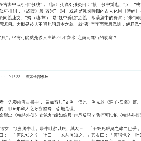
在古書中或引作“瓠棲”，《詩》孔疏引孫炎曰：“棲，瓠中瓣也。”又，“棲
可推測，《盜蹠》篇“齊米”一詞，或當是戰國時期的古人化用《詩經》中“
於同義連文。“齊（棲/犀）”是“瓠中瓣也”之義，即葫蘆中的籽實；“米”
同源詞。大概是後人不明此詞原本之義，就“齊”字字面意思爲訓，解釋爲
貝”，很有可能就是後人由於不明“齊米”之義而進行的改寫？
-4-19 13:33
|
顯示全部樓層
，先秦兩漢古書中，“齒如齊貝”文例，僅此一例見於《莊子•盜跖》篇
的，用來形容人之牙齒整齊，恐無是理。
舉出《韓詩外傳》卷第九“齒如編貝”作爲反證？我們可以把《韓詩外傳》
，欲妻屠牛吐。屠牛吐辭以疾。其友曰：「子終死腥臭之肆而已乎，
曰：「子何以知之？」吐曰：「以吾屠知之。」其友曰：「何謂也？」吐