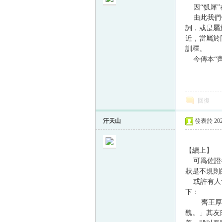
因“瓠犀”
由此我們似
詞，或是屬
近，當屬於
訓釋。
今傳本“齊
回復
汗天山
發表於 2024
【續上】
可爲佐證者
狀是不規則
或許有人會
下：
齊王厚送女
醜。」其友