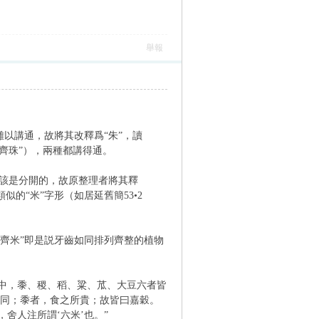
舉報
難以講通，故將其改釋爲“朱”，讀
如齊珠”），兩種都講得通。
該是分開的，故原整理者將其釋
的“米”字形（如居延舊簡53•2
如齊米”即是説牙齒如同排列齊整的植物
之中，黍、稷、稻、粱、苽、大豆六者皆
大同；黍者，食之所貴；故皆曰嘉穀。
舍人注所謂‘六米’也。”