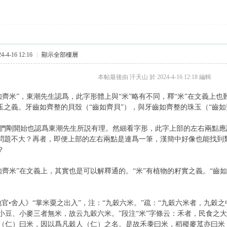
-4-16 12:16
|
顯示全部樓層
本帖最後由 汗天山 於 2024-4-16 12:18 編輯
如齊米”，東潮先生認爲，此字形體上與“米”略有不同，釋“米”在文義上也
珠玉之義。牙齒如齊整的貝殼（“齒如齊貝”），與牙齒如齊整的珠玉（“齒
剛開始也認爲東潮先生所説有理。然細看字形，此字上部的左右兩點應
乎問題不大？再者，即便上部的左右兩點是連爲一筆，漢簡中好像也能找到類似
？
齊米”在文義上，其實也是可以解釋通的。“米”有植物的籽實之義。“齒
官•舍人》“掌米粟之出入”，注：“九穀六米。”疏：“九穀六米者，九穀
小豆、小麥三者無米，故云九穀六米。”段注“米”字條云：禾者，民食之
（仁）曰米，因以爲凡穀人（仁）之名。是故禾黍曰米，稻稷麥苽亦曰米，