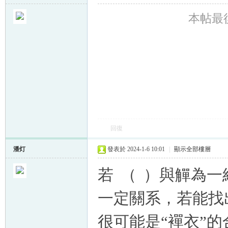
本帖最後由
回復
潘灯
發表於 2024-1-6 10:01
|
顯示全部樓層
若
（
）與觶為一
一定關系，若能找
很可能是“
襌
衣”