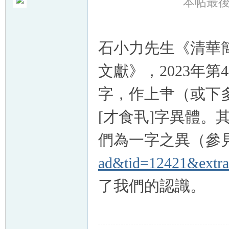
本帖最後由 
石小力先生《清華
帛
文獻》，2023年第
字，作上肀（或下
[才食丮]字異體。
們為一字之異（參
ad&tid=12421&extr
网
了我們的認識。