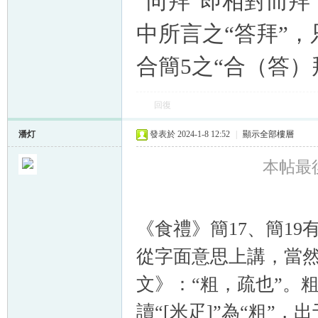
“向拜”即相對而拜
中所言之“答拜”
合簡5之“合（答）
回復
潘灯
發表於 2024-1-8 12:52
|
顯示全部樓層
本帖最後由
《食禮》簡17、簡19有
從字面意思上講，當然
文》：“粗，疏也”。
讀“[米疋]”為“粗”