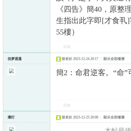
《四告》簡40，原整
生指出此字即[才食丮
55樓）
回復
但梦逍遥
發表於 2023-12-24 20:17
|
顯示全部樓層
簡2：命君逆客。“命”
回復
潘灯
發表於 2023-12-25 20:00
|
顯示全部樓層
本帖最後由 