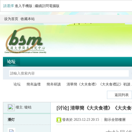
請選擇
進入手機版
|
繼續訪問電腦版
设为首页
收藏本站
论坛
论坛
簡帛論壇
簡帛研讀
清華簡《大夫食禮》《大夫食禮記》初讀 ..
返回列表
樓主:
蜨枯
[讨论]
清華簡《大夫食禮》《大夫食
简
»
›
›
›
潘灯
發表於 2023-12-23 20:15
|
顯示全部樓層