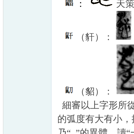
：
天
（豻）：
（貂）：
細審以上字形所從
的弧度有大有小，
乃“
”的異體，讀