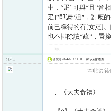
中，“疋”可與“且”音
疋]”即讀“沮”，對應
前已釋得的有[女疋]、
也不排除讀“疏”，置
回復
汗天山
發表於 2024-1-11 11:58
|
顯示全部樓層
本帖最後由 
一、《大夫食禮》