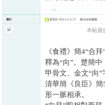
回復
潘灯
發表於 2024-1-6 11:37
|
顯示全部樓層
本帖最後由
《食禮》簡4“合拜
釋為“向”。楚簡中
甲骨文、金文“向
清華簡《良臣》簡5
形一脈相承。