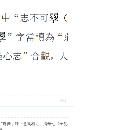
舉報
讀“止”爲佳，靜止意義相近。清華七《子犯
佳。