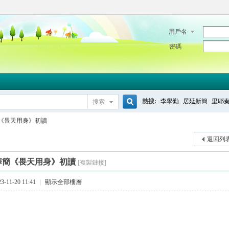
用戶名
密碼
熱搜:
李學勤
居延新簡
里耶
搜索
搜
《畏天用身》初讀
返回列
索
華簡《畏天用身》初讀
[複製鏈接]
-11-20 11:41
|
顯示全部樓層