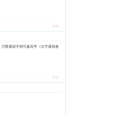
舉報
可能。刃聲通假字例可參高亨《古字通假會
舉報