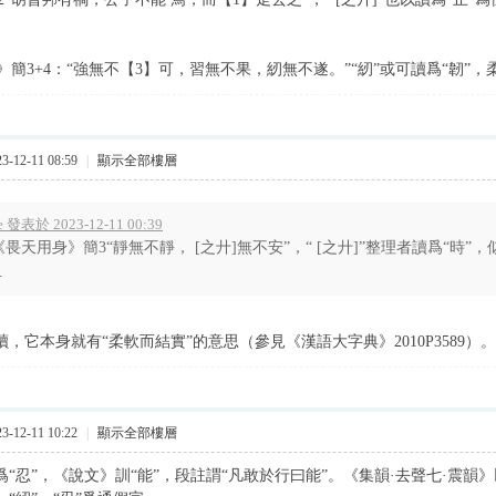
》簡3+4：“強無不【3】可，習無不果，紉無不遂。”“紉”或可讀爲“韌”
-12-11 08:59
|
顯示全部樓層
e 發表於 2023-12-11 00:39
《畏天用身》簡3“靜無不靜， [之廾]無不安”，“ [之廾]”整理者讀爲“時”
.
讀，它本身就有“柔軟而結實”的意思（參見《漢語大字典》2010P3589）。
-12-11 10:22
|
顯示全部樓層
爲“忍”，《說文》訓“能”，段註謂“凡敢於行曰能”。《集韻·去聲七·震韻》以