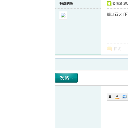
翻滚的鱼
發表於 2023
簡1[石犬
回復