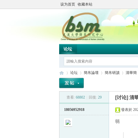
设为首页
收藏本站
论坛
论坛
簡帛論壇
簡帛研讀
清華簡
[讨论]
清
查看:
68802
|
回復:
29
简
»
›
›
›
18056952918
發表於 2023
弱