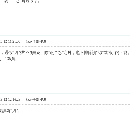
、“紉”、“忍”爲通假字。
-12-11 21:00
|
顯示全部樓層
”，通假“刃”聲字似無疑。除“韌”“忍”之外，也不排除讀“認”或“牣”的
頁、135頁。
-12-12 16:28
|
顯示全部樓層
接讀為“刃”。