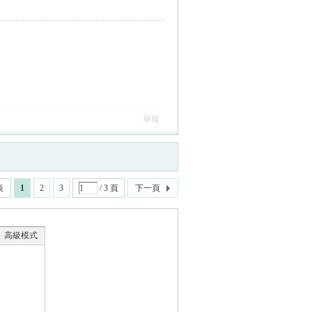
舉報
表
1
2
3
/ 3 頁
下一頁
高級模式