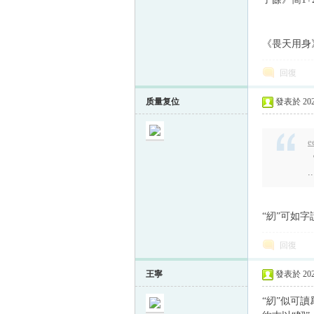
《畏天用身
回復
质量复位
發表於 2023
e
..
“紉”可如字
回復
王寧
發表於 2023
“紉”似可讀