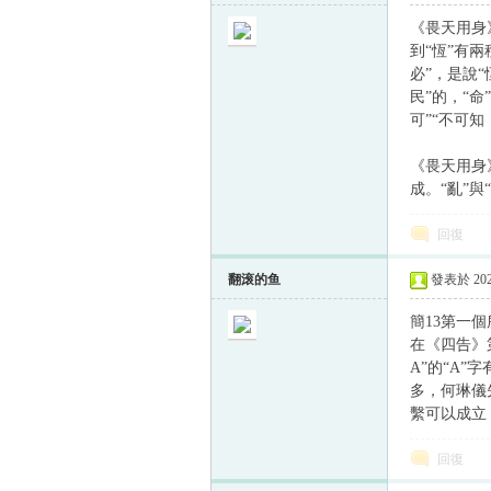
《畏天用身
到“恆”有
必”，是說
民”的，“
可”“不可
《畏天用身
成。“亂”
回復
翻滚的鱼
發表於 2023
簡13第一
在《四告》
A”的“A
多，何琳儀
繫可以成立
回復