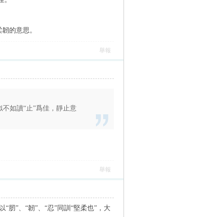
，柔韌的意思。
舉報
，似不如讀“止”爲佳，靜止意
舉報
“肕”、“韌”、“忍”同訓“堅柔也”，大