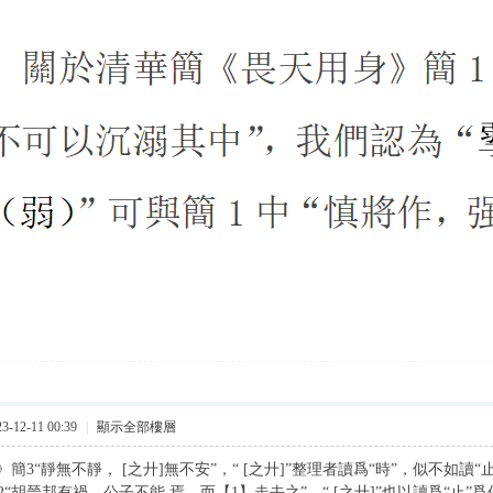
-12-11 00:39
|
顯示全部樓層
簡3“靜無不靜， [之廾]無不安”，“ [之廾]”整理者讀爲“時”，似不如
2“胡晉邦有禍，公子不能 焉，而【1】走去之”，“ [之廾]”也以讀爲“止”爲