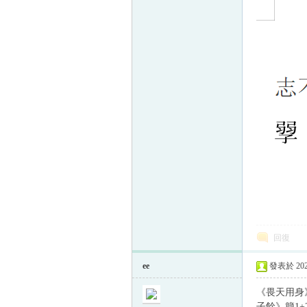
帛
网
回復
ee
發表於 2023
《畏天用身》
子餘》簡1+