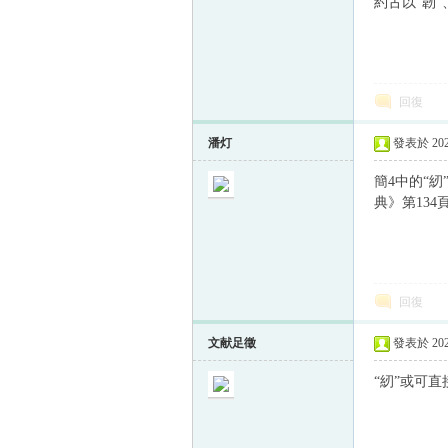
約古以“韌”
回復
潘灯
發表於 2023
簡4中的“紉
典》第134
回復
文献足徵
發表於 2023
“紉”或可直