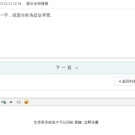
-12-13 12:24
|
顯示全部樓層
]下一字，或當分析為從㫃旱聲。
下一頁 »
返回列
您需要登錄後才可以回帖
登錄
|
立即注册