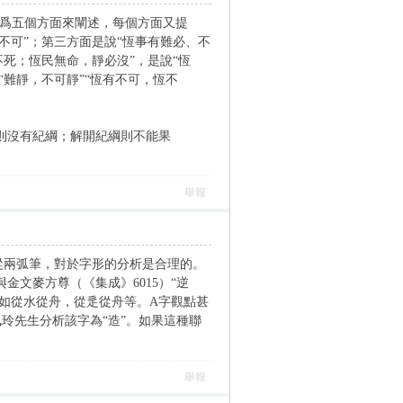
分爲五個方面來闡述，每個方面又提
不可”；第三方面是說“恆事有難必、不
不死；恆民無命，靜必沒”，是說“恆
“難靜，不可靜”“恆有不可，恆不
說亂則沒有紀綱；解開紀綱則不能果
舉報
從舟從兩弧筆，對於字形的分析是合理的。
金文麥方尊（《集成》6015）“逆
例如從水從舟，從辵從舟等。A字觀點甚
佩玲先生分析該字為“造”。如果這種聯
舉報