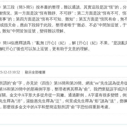
》第三段（簡3-簡5）按本書的整理，難以通讀。其實這段是說“恆”的，
兩種情況。第一方面是說“恆有難靜、不可靜”；第二方面是說“恆有不可、恆
“恆事”的；第四方面是說“恆有不可知、難知”；第五方面是“恆民有命，無
命”或指天命，應由下段歸于此段。整理者唯于“難必、不必”中間加逗號，于
知，難知”中間皆加逗號，變得難以理解。
》簡14似應釋讀爲：“亂無 [亓心]（紀），解 [亓心]（紀）不果。”是
與“解[亓心]”後也可以加上逗號，更有助于文意的理解。
-12-13 10:52
|
顯示全部樓層
個所謂的“俞”字，亦見於《四告》第16簡和第20簡。網友“ee”先生認為
第16和第20簡中的那兩例字形，整理者將其釋為“俞”。我們懷疑該字或許與
”字有關。金文中A字形大多從舟從一寫撇。通過辭例，A字還有很多變體，
先生釋為“洀”，湯餘惠先生釋為“泛”，何景成先生釋為“䑣”讀為“送”，鄧
，那麼很多金文中的A字和楚簡這類所謂“俞”字恐怕得重新考慮。