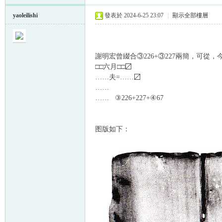
yaoleilishi
發表於 2024-6-25 23:07
|
顯示全部樓層
謝明宏曾綴合③226+③227兩簡，可從，
□□六月□□〼
……夫=……〼
……
…… ③226+227+④
67
图版如下：