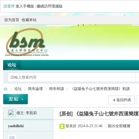
請選擇
進入手機版
|
繼續訪問電腦版
设为首页
收藏本站
论坛
论坛
簡帛論壇
簡帛研讀
《益陽兔子山七號井西漢簡牘》初讀
返回列表
樓主:
李凱莉
[原创]
《益陽兔子山七號井西漢簡牘
简
»
›
›
›
yaoleilishi
發表於 2024-6-23 21:46
|
顯示全部樓層