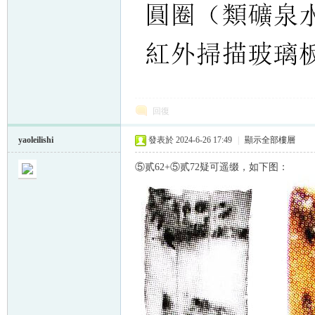
回復
yaoleilishi
發表於 2024-6-26 17:49
|
顯示全部樓層
⑤贰62+⑤贰72疑可遥缀，如下图：