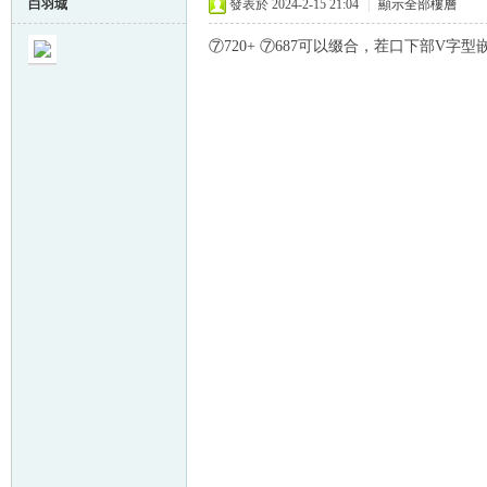
白羽城
發表於 2024-2-15 21:04
|
顯示全部樓層
⑦720+ ⑦687可以缀合，茬口下部V字型