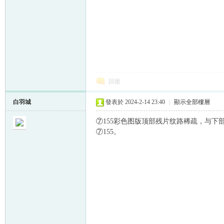
回復
白羽城
發表於 2024-2-14 23:40
|
顯示全部樓層
⑦155彩色图版顶部残片纹路稀疏，与
⑦155。