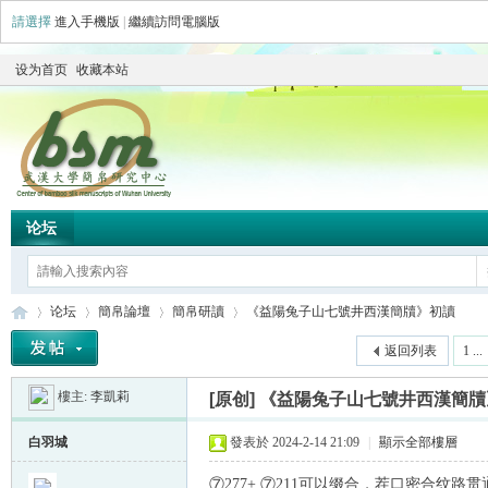
請選擇
進入手機版
|
繼續訪問電腦版
设为首页
收藏本站
论坛
论坛
簡帛論壇
簡帛研讀
《益陽兔子山七號井西漢簡牘》初讀
返回列表
1 ...
樓主:
李凱莉
[原创]
《益陽兔子山七號井西漢簡牘
简
»
›
›
›
白羽城
發表於 2024-2-14 21:09
|
顯示全部樓層
⑦277+ ⑦211可以缀合，茬口密合纹路贯