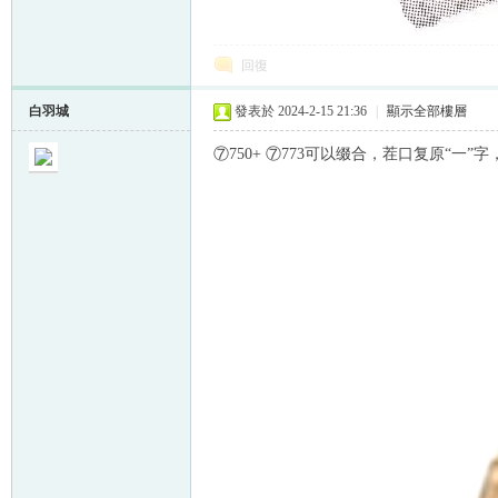
回復
白羽城
發表於 2024-2-15 21:36
|
顯示全部樓層
⑦750+ ⑦773可以缀合，茬口复原“一”