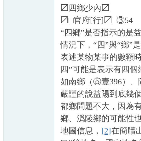
〼四鄉少內〼
〼□官府[行]〼 ③54
“四鄉”是否指示的是
情況下，“四”與“鄉
表述某物某事的數額時
四”可能是表示有四個
如南鄉（⑤壹396）
嚴謹的說益陽到底幾
都鄉問題不大，因為有
鄉、潙陵鄉的可能性也
地圖信息，
[2]
在簡牘