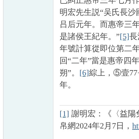
已糾正惠帝三年七月作
明宏先生説“吴氏長沙
吕后元年。而惠帝三
是諸侯王紀年。”
[5]
長
年號計算從即位第二
回“二年”當是惠帝四
朔”。
[6]
綜上，⑤壹7
年。
[1]
謝明宏：《〈益陽
帛網2024年2月7日，
h