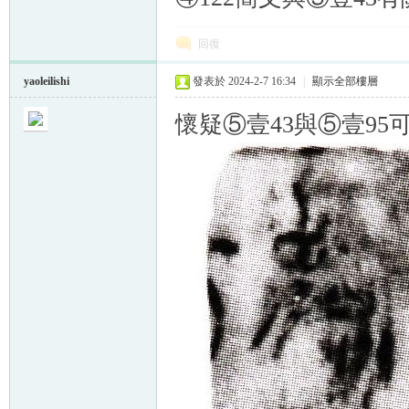
回復
yaoleilishi
發表於 2024-2-7 16:34
|
顯示全部樓層
懷疑⑤壹43與⑤壹9