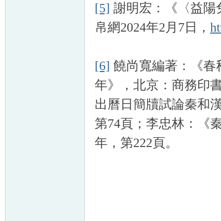
[5]
謝明宏：《〈益陽
帛網2024年2月7日，
h
[6]
饒尚寬編著：《春秋
年》，北京：商務印書館
出曆日簡牘試論秦和漢
第74頁；李忠林：《
年，第222頁。