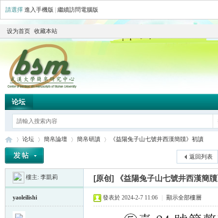
請選擇
進入手機版
|
繼續訪問電腦版
设为首页
收藏本站
论坛
论坛
簡帛論壇
簡帛研讀
《益陽兔子山七號井西漢簡牘》初讀
返回列表
樓主:
李凱莉
[原创]
《益陽兔子山七號井西漢簡牘
简
»
›
›
›
yaoleilishi
發表於 2024-2-7 11:06
|
顯示全部樓層