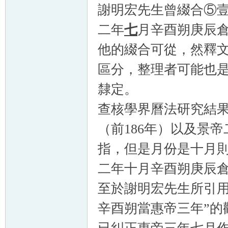
謝明宏先生曾綴合⑤壹
二年
七
月辛酉朔庚辰倉□
他的綴合可從，然釋文
區分，整理者可能也是
隸定。
查核學界曆法研究結
（前186年）以及景
指，但是月份是十月
二年十月辛酉朔庚辰倉□
至於謝明宏先生所引用
辛酉朔當惠帝三年”的