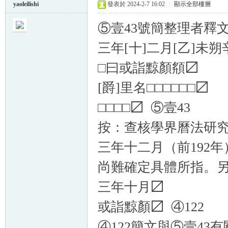
yaoleilishi
發表於 2024-2-7 16:02
|
顯示全部樓層
⑤壹43號簡整理者釋
三年[十]二月[乙]未朔
□曰或詣黥顏頯〼
[爵]里名□□□□□□〼
□□□□〼 ⑤壹43
按：查核學界曆法研究
三年十二月（前192
尚難確定具體所指。另
三年十月〼
或詣黥顏〼 ④122
④122簡文與⑤壹4