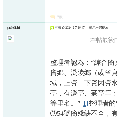
回復
yaoleilishi
發表於 2024-2-7 16:47
|
顯示全部樓層
本帖最後由 ya
整理者認為：“綜合簡
資鄉、潙陵鄉（或省
域，上資、下資因資
亭，有潙亭、蒹亭等
等里名。”
[1]
整理者的
③54號簡殘缺不全，