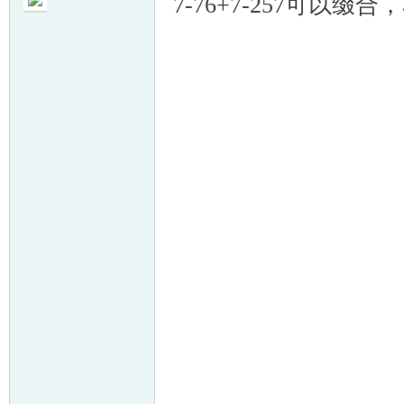
7-76+7-257可以缀
帛
网