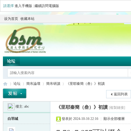
請選擇
進入手機版
|
繼續訪問電腦版
设为首页
收藏本站
论坛
论坛
簡帛論壇
簡帛研讀
《里耶秦簡（叁）》初讀
返回列表
樓主:
abc
《里耶秦簡（叁）》初讀
[複製鏈接]
简
»
›
›
›
白羽城
發表於 2024-10-16 22:16
|
顯示全部樓層