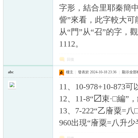
字形，結合里耶秦簡中
訾”來看，此字較大可
从“門”从“召”的字，
1112。
回復
abc
樓主
|
發表於 2024-10-18 23:36
|
顯示全部
11、10-978+10-8
12、11-8“〼束·□編
13、7-222“乙廥粟
960出現“廥粟=八升