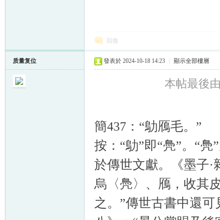
回復
质量复位
發表於 2024-10-18 14:23
|
顯示全部樓層
本帖最後由 质
簡437：“鳨鴈毛。”
按：“鳨”即“鳧”。“鳧
於傳世文獻。《墨子·
烏〈鳧〉、鴈，收其皮
之。”傳世古書中還可