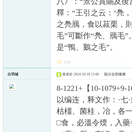
八》：“景公賞賜及後
釋：“王引之云：‘鳧
之鳧鴈，食以菽栗，則
毛”可斷作“鳧、鴈毛”
是“鴨、鵝之毛”。
回復
白羽城
發表於 2024-10-18 15:06
|
顯示全部樓層
8-1221+【10-1079+9-
以编连，释文作：·七
枯橿、菌桂，冶，各
□食，必溫令煗，入藥