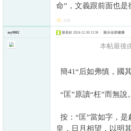
命”，文義跟前面也是
回復
my9082
發表於 2024-12-30 13:36
|
顯示全部樓層
本帖最後由 m
簡41“后如弗慎，國
“匡”原讀“枉”而無說
按：“匡”當如字，是
皇，日月相望，以明其