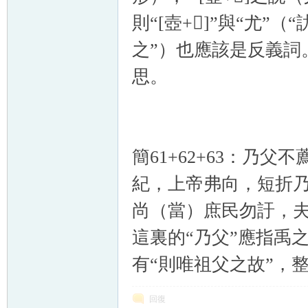
則“[壺+𠬞]”與“尤
之”）也應該是反義詞。
思。
簡61+62+63：乃
紀，上帝弗向，短折
尚（當）庶民勿訏，夫
這裏的“乃父”應指禹
有“則唯祖父之故”，
回復