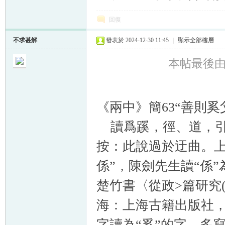
回復
不求甚解
發表於 2024-12-30 11:45
|
顯示全部樓層
本帖最後由 不
《兩中》簡63“善則奚
讀爲蹊，徑、道，引
按：此說過於迂曲。上
係”，陳劍先生讀“係
楚竹書〈從政>篇研究
海：上海古籍出版社，2
字讀為“奚”的字，多