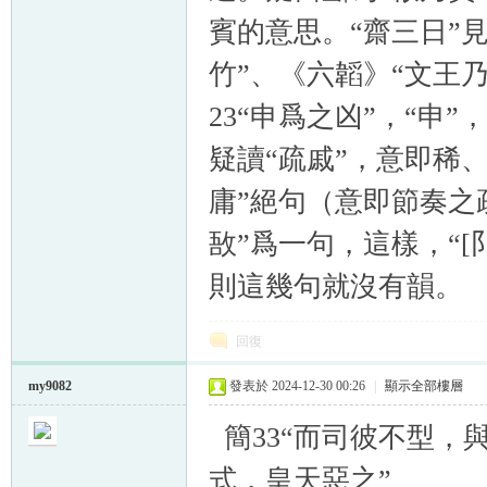
賓的意思。“齋三日”
竹”、《六韜》“文王
23“申爲之凶”，“申”
疑讀“疏戚”，意即稀
庸”絕句（意即節奏之
敔”爲一句，這樣，“[
則這幾句就沒有韻。
回復
my9082
發表於 2024-12-30 00:26
|
顯示全部樓層
簡33“而司彼不型，
式，皇天惡之”