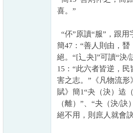
喜。”
“伓”原讀“服”，跟用
簡47：“善人則由，朁
絕。“[辶夬]”可讀“
15：“此六者皆逆，
害之志。”《凡物流形
賦》簡1“夬（決）迲
（離）”、“夬（決/
絕不用，則庶人就會