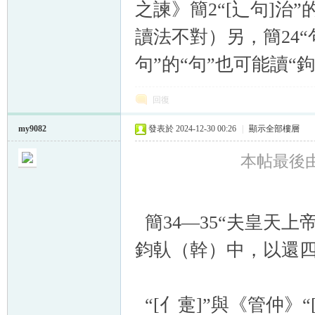
之諫》簡2“[辶句]治”
讀法不對）另，簡24“
句”的“句”也可能讀“鉤
回復
my9082
發表於 2024-12-30 00:26
|
顯示全部樓層
本帖最後由 m
簡34—35“夫皇天上
鈞倝（幹）中，以還四
“[亻疐]”與《管仲》