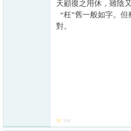
天顧復之用休，雖陰又
“枉”舊一般如字。但察
對。
回復