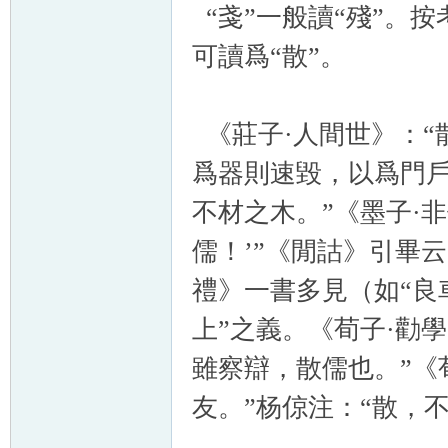
“戔”一般讀“殘”。按
可讀爲“散”。
《莊子·人間世》：“
爲器則速毀，以爲門戶
不材之木。”《墨子·
儒！’”《閒詁》引畢云
禮》一書多見（如“良
上”之義。《荀子·勸
雖察辯，散儒也。”《
友。”杨倞注：“散，