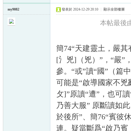
my9082
發表於 2024-12-29 20:10
|
顯示全部樓層
本帖最後由 m
簡74“天建靈土，嚴
[氵兇]（兇）”，“嚴
參。“或”讀“國”（
可能是“啟導國家不兇亂
攵]”原讀“遭”，也可
乃善大服” 原斷讀如此
於後所”、簡76“賓彼
連。疑當斷爲“啟乃賓