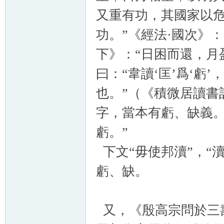
又重有功，其國家以
功。”《經法·國次》
下》：“日困而還，月
曰：“韋讀‘匡’爲‘虧’
也。”（《積微居讀書
字，當本有虧、缺義。
虧。”
下文“毋使邦瀆”，“
虧、缺。
又，《殷高宗問於三壽