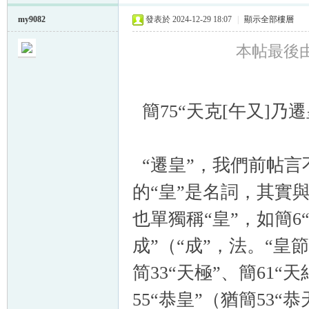
my9082
發表於 2024-12-29 18:07
|
顯示全部樓層
本帖最後由 m
簡75“天克[午又]乃
“遷皇”，我們前帖言
的“皇”是名詞，其實與
也單獨稱“皇”，如簡6
成”（“成”，法。“皇節
简33“天極”、簡61“
55“恭皇”（猶簡53“