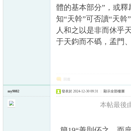
體的基本部分”，或釋
知“天幹”可否讀“天斡
人和之以是非而休乎天
于天鈞而不䃣，孟門、
回復
my9082
發表於 2024-12-30 09:31
|
顯示全部樓層
本帖最後由 m
簡19“善則伓之，而