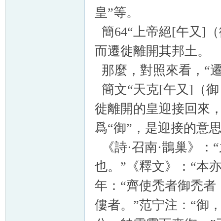
皇”等。
簡64“上帝絕[午又]
而遷徙離開其邦土。
那麼，對照來看，“遷
簡文“天克[午又]（
徙離開的皇迎接回來，
爲“御”，是迎接的意
《詩·召南·鵲巢》：
也。”《釋文》：“本亦
年：“齊使禿者御禿者
僂者。”范宁注：“御