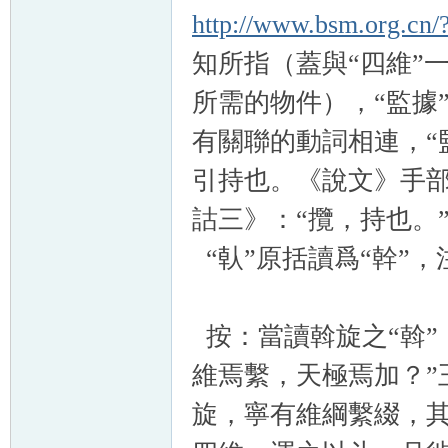
http://www.bsm.org.cn/
知所指（蓋與“四維”
所需的物件），“監據”
有關聯的動詞相連，“監
引持也。《說文》手部
詁三》：“攬，持也。
“倝”原括讀爲“幹”
按：當讀斡旋之“斡”
維焉繫，天極焉加？”
旋，寧有維綱繫綴，其