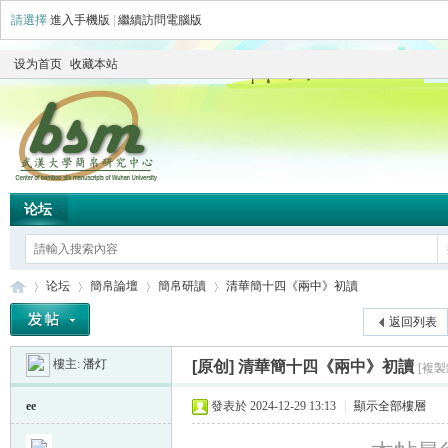
請選擇
進入手機版
|
繼續訪問電腦版
设为首页
收藏本站
论坛
论坛
簡帛論壇
簡帛研讀
清華簡十四《兩中》初讀
返回列表
樓主:
潘灯
[原创]
清華簡十四《兩中》初讀
[複製
简
»
›
›
›
ee
發表於 2024-12-29 13:13
|
顯示全部樓層