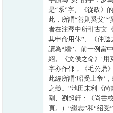
是“系”字。《從政》
此，所謂“善則奚父”“
者在注釋中所引古文《
其申命用休”、《仲虺
讀為“繼”。前一例當
紹。《文侯之命》‘用
字亦作邵，《毛公鼎》
此經所謂‘昭受上帝’
之義。”池田末利《尚
剛、劉起釪：《尚書校釋
頁。）“繼志”和“紹受