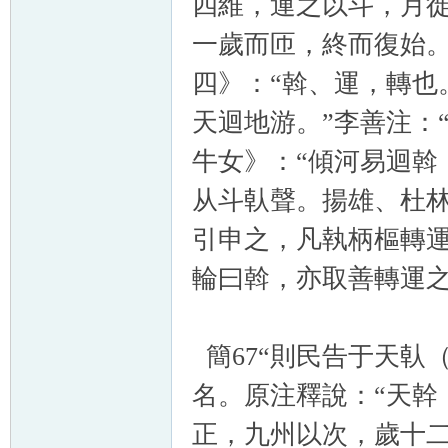
四維，運之以斗，月
一歲而匝，終而復始。
四》：“斡、運，轉也
天迴地游。”李善注：
牛女》：“傾河易迴斡
从斗倝聲。揚雄、杜林
引申之，凡執柄樞轉
輪曰斡，亦取善轉運
簡67“則民告于天倝
名。原注釋說：“天幹
正，九州以次，歲十二