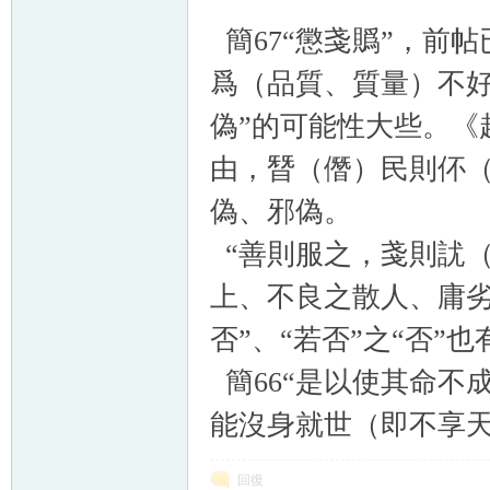
簡67“懲戔䞈”，前帖
爲（品質、質量）不好
偽”的可能性大些。《
由，朁（僭）民則伓（
偽、邪偽。
“善則服之，戔則訧（
上、不良之散人、庸劣
否”、“若否”之“否”
簡66“是以使其命不
能沒身就世（即不享
回復