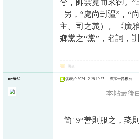
兮，帥雲霓而來御。”
另，“處尚封疆”，“
主、司之義）。《廣雅
鄉黨之“黨”，名詞，
回復
my9082
發表於 2024-12-29 19:27
|
顯示全部樓層
本帖最後由 m
簡19“善則服之，戔則