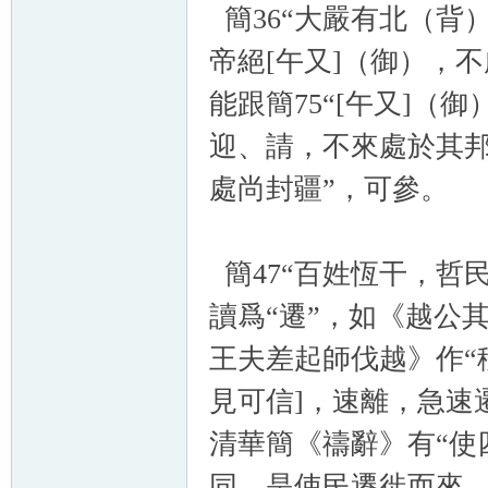
簡36“大嚴有北（背）
帝絕[午又]（御），
能跟簡75“[午又]（
迎、請，不來處於其邦
處尚封疆”，可參。
簡47“百姓恆干，哲民
讀爲“遷”，如《越公
王夫差起師伐越》作“
見可信]，速離，急速
清華簡《禱辭》有“使
同，是使民遷徙而來