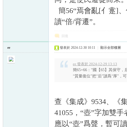
簡56“焉會亂[亻疐]
讀“倍/背遷”。
回復
ee
發表於 2024-12-30 10:11
|
顯示全部樓層
ee 發表於 2024-12-29 13:13
簡65+66：“國【65】其保守
“質量復位”把“后”讀爲“厚”，可信
查《集成》9534、《集
41055，“壺”字加雙手
應以“壺”爲聲，暫可