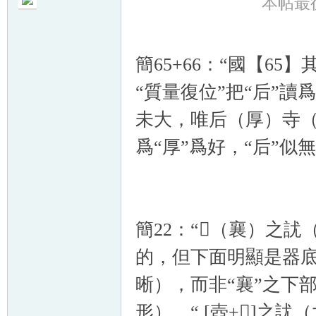
本帖最後由
簡65+66：“國【6
“質量復位”把“后”讀爲
帛
未大，唯后（厚）寺（
爲“厚”爲好，“后”
簡22：“𤕦（襄）之
网
的，但下面明顯是器底
晰），而非“襄”之下部
形），“ [壺+𠬞]之