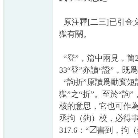
原注釋[二三]已引金
獄有關。
“登”，篇中兩見，簡2
33“登”亦讀“證”，
“訽折”原讀爲動賓短語
獄”之“折”。至於“訽
核的意思，它也可作為司
丞拘（鉤）校，必得事
317.6：“〼書到，