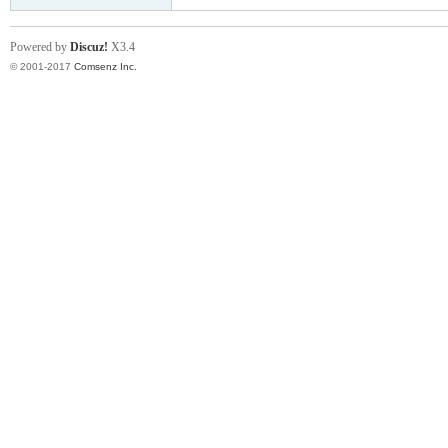
Powered by
Discuz!
X3.4
© 2001-2017
Comsenz Inc.