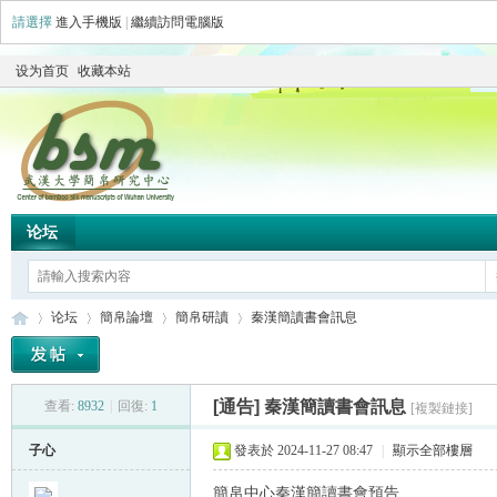
請選擇
進入手機版
|
繼續訪問電腦版
设为首页
收藏本站
论坛
论坛
簡帛論壇
簡帛研讀
秦漢簡讀書會訊息
[通告]
秦漢簡讀書會訊息
查看:
8932
|
回復:
1
[複製鏈接]
简
»
›
›
›
子心
發表於 2024-11-27 08:47
|
顯示全部樓層
簡帛中心秦漢簡讀書會預告