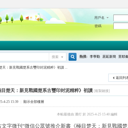
用戶名
密碼
熱搜:
李學勤
居延新簡
里耶
搜索
搜
楚天：新見戰國楚系古璽印封泥精粹》初讀 ...
返回列
索
極目楚天：新見戰國楚系古璽印封泥精粹》初讀
[複製鏈接]
-4-25 15:39
|
顯示全部樓層
本帖最後由 潘灯 於 2025-4-25 15:40 編輯
古文字微刊”微信公眾號推介新書《極目楚天：新見戰國