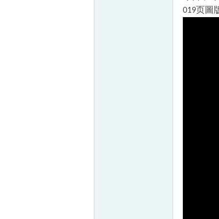
页
圖
019
帛
网