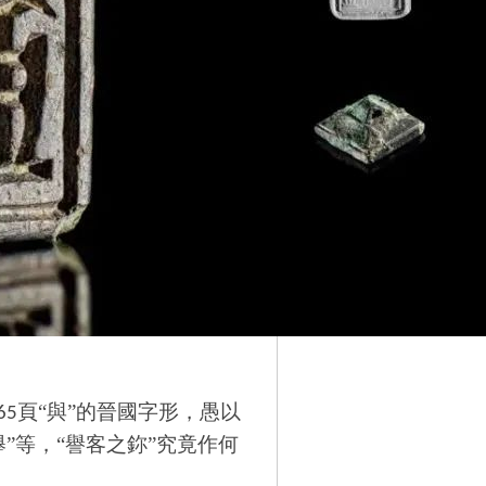
頁“與”的晉國字形，
愚以
65
舉”等，“譽客之鉨”究竟作何