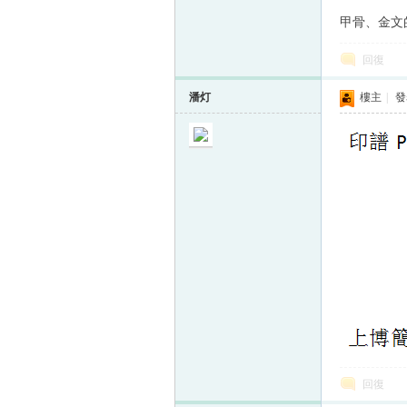
甲骨、金文
回復
潘灯
樓主
|
發表
回復