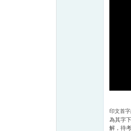
印文首字
為其字下
解，待