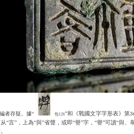
”和《戰國文字字形表》第
編者存疑。據
“
3
包126
从“言”，上為“與”省聲，或即
“譽”字，“譽”可讀“與、
考。