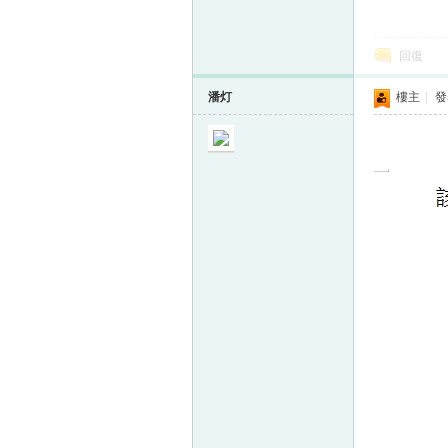
回復
潘灯
樓主
|
發表