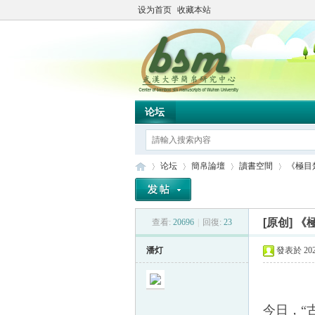
设为首页
收藏本站
论坛
论坛
簡帛論壇
讀書空間
《極目
[原创]
《
查看:
20696
|
回復:
23
简
»
›
›
›
潘灯
發表於 2025
今日，
“