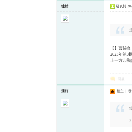
蜨枯
發表於 2025
潘
【】曹錦炎《
2023年第
上一方印顯
回復
潘灯
樓主
|
發表
蜨
2