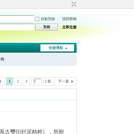
自動登錄
找回密碼
登錄
立即注册
快捷導航
秦簡
表
1
2
3
/ 3 頁
下一頁
楚系古璽印封泥精粹》，所附