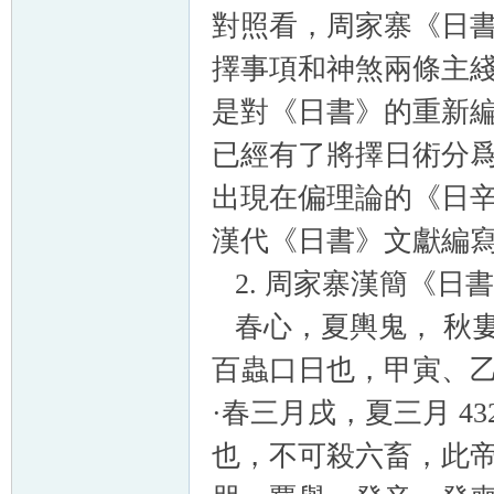
對照看，周家寨《日
擇事項和神煞兩條主
是對《日書》的重新
已經有了將擇日術分
出現在偏理論的《日
漢代《日書》文獻編
2. 周家寨漢簡《日書
春心，夏輿鬼， 秋
百蟲口日也，甲寅、
·春三月戌，夏三月 4
也，不可殺六畜，此