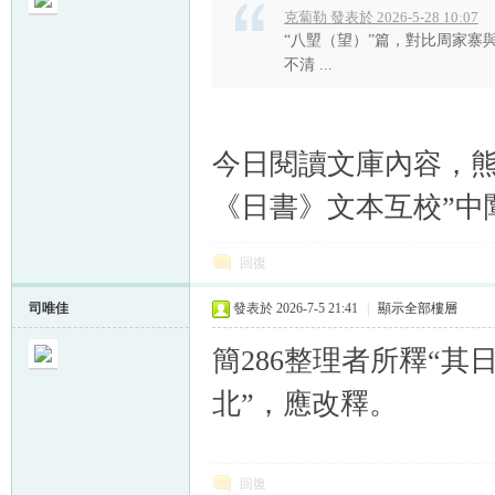
克蔔勒 發表於 2026-5-28 10:07
“八朢（望）”篇，對比周家寨與
不清 ...
帛
今日閱讀文庫內容，熊
《日書》文本互校”中
回復
司唯佳
發表於 2026-7-5 21:41
|
顯示全部樓層
簡286整理者所釋“其
网
北”，應改釋。
回復