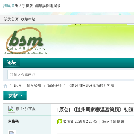
請選擇
進入手機版
|
繼續訪問電腦版
设为首页
收藏本站
论坛
论坛
簡帛論壇
簡帛研讀
《隨州周家寨漢墓簡牘》初讀
樓主:
张宇鑫
[原创]
《隨州周家寨漢墓簡牘》初讀
简
»
›
›
›
克蔔勒
發表於 2026-6-2 20:45
|
顯示全部樓層