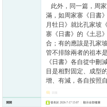
此外，同一篇，周家
滿，如周家寨《日書
月牡日》就比孔家坡
寨《日書》的《土忌
合；有的應該是孔家
管不排除兩者的祖本
《日書》各自從中刪
目是相對固定、成型
增、有減，各自按照
回復
開開
發表於 2026-7-17 15:07
|
顯示全部樓層