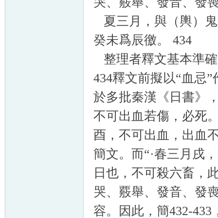
哭、覈舉、發音、發喪。
夏三月，與（輿）鬼
癸未爲辰徼。 434
整理者釋文基本準確。
434釋文前擬以“血
於多批秦漢《日書》，
不可出血若傷，必死
酉，不可出血，出血不
簡文。而“·春三月戌
日也，不可殺六畜，
哭、覈舉、發音、發喪
容。因此，簡432-4