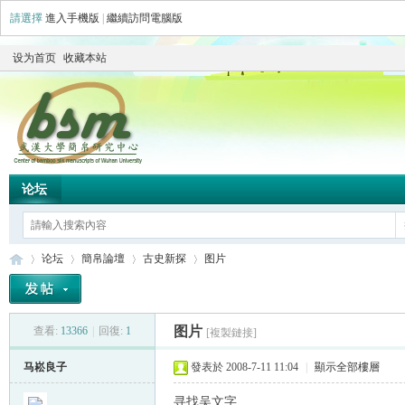
請選擇
進入手機版
|
繼續訪問電腦版
设为首页
收藏本站
论坛
论坛
簡帛論壇
古史新探
图片
图片
查看:
13366
|
回復:
1
[複製鏈接]
简
»
›
›
›
马崧良子
發表於 2008-7-11 11:04
|
顯示全部樓層
寻找吴文字