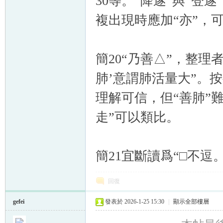
30等。“降遂”與“登
複出現時應加“亦”，
簡20“乃善△”，整理
肺’意謂肺活量大”。
理解可信，但“善肺”難
走”可以類比。
簡21宜斷讀爲“□不逗
回復
gefei
發表於 2026-1-25 15:30
|
顯示全部樓層