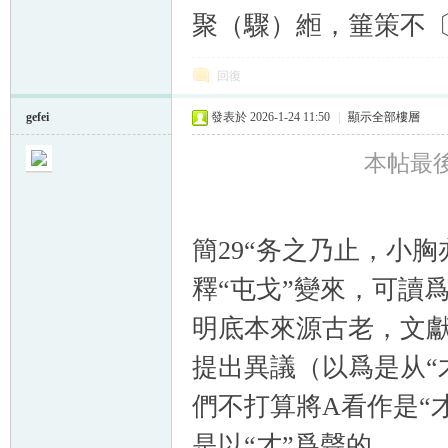
聚（驟）縆，箠策不〔
回復
gefei
發表於 2026-1-24 11:50
|
顯示全部樓層
本帖最後由 
簡29“务之乃止，小
釋“屯戈”變來，可讀爲
明底本來源古老，文
提出異議（以爲是从“
們不打算將A看作是“才
是以“才”爲聲的