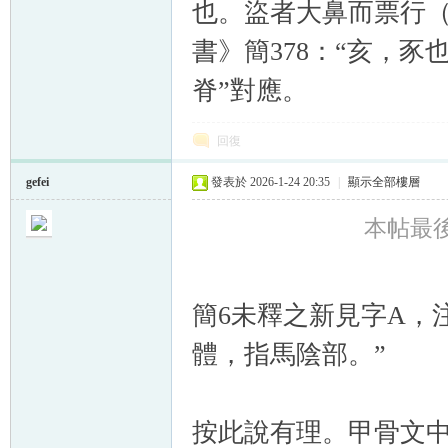
也。盜者大鼻而票行
書》簡378：“
亥，豕也
脊”對應。
回復
gefei
發表於 2026-1-24 20:35
|
顯示全部樓層
本帖最後由 
簡6未釋之新見字A，
體，指馬陰部。”
按此說有理。甲骨文中