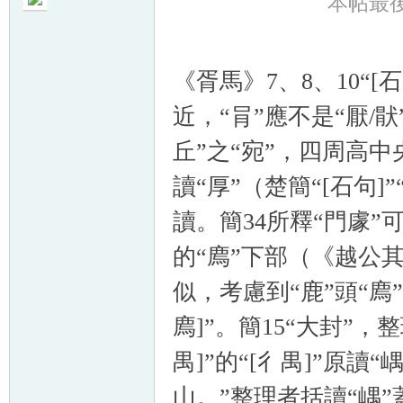
本帖最後由 
《胥馬》7、8、10“
近，“肙”應不是“厭/
丘”之“宛”，四周高中
讀“厚”（楚簡“[石句]
讀。
簡
34所釋“門豦”
的“廌”下部（《越公
似，考慮到“鹿”頭“廌
廌]”。
簡
15“大封”，
禺]”的“[彳禺]”原
山。”整理者括讀“嵎”