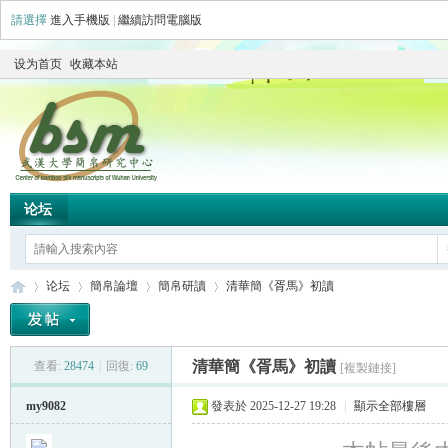
請選擇
進入手機版
|
繼續訪問電腦版
设为首页
收藏本站
论坛
论坛
簡帛論壇
簡帛研讀
清華簡《胥馬》初讀
清華簡《胥馬》初讀
查看:
28474
|
回復:
69
[複製鏈接]
简
»
›
›
›
my9082
發表於 2025-12-27 19:28
|
顯示全部樓層