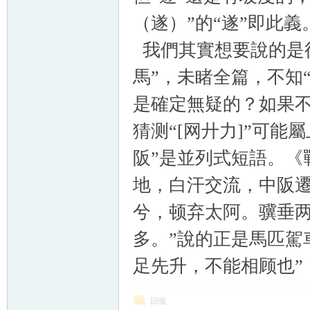
（遂）”的“遂”即此義
我們其實想要說的是
馬”，未睹全篇，不知
是確定無疑的？如果不
猜测“[网廾力]”
可能屬
阪
”是並列式短語。《
地，白汗交流，中阪遷
兮，顿弃太阿。骥垂
多。”說的正是馬匹駕
足先升，不能相顾也”
回復