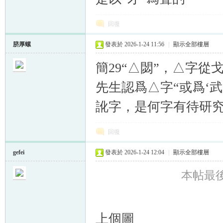
回復
脐厚螺
發表於 2026-1-24 11:56
|
顯示全部樓層
簡29“△閟”，△字從
先生認爲△字“或爲‘
訛字，是何字有待研
回復
gefei
發表於 2026-1-24 12:04
|
顯示全部樓層
本帖最後由 
上個圖