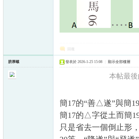
回復
脐厚螺
發表於 2026-1-25 15:08
|
顯示全部樓層
本帖最後由 
簡17的“善△遂”與簡
簡17的△字從土而簡
只是省去一個倒止形，