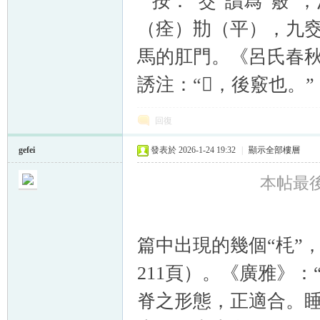
按：“窔”讀爲“竅”
（痊）㔙（平），九窔
馬的肛門。《呂氏春秋
誘注：“𦙷，後竅也。”
回復
gefei
發表於 2026-1-24 19:32
|
顯示全部樓層
本帖最後由 
篇中出現的幾個“枆”
211頁）。《廣雅》
脊之形態，正適合。