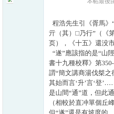
本帖最後由 m
程浩先生引《胥馬》
亓（其）□乃行”（《
帛
页），《十五》還没
“遂”應該指的是“山
書十九種校釋》第350
謂“簡文講商湯伐桀之
其始而言‘升’言‘登’
网
是山間“通”道，但此
（相較於直冲單個丘
但“遂”還是有坡度的，