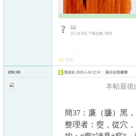
111
227.28 KB, 下載次數: 9956
回復
ZDLSD
發表於 2026-1-24 12:14
|
顯示全部樓層
本帖最後由 Z
簡37：廉（臁）黑
整理者：窔，從穴，