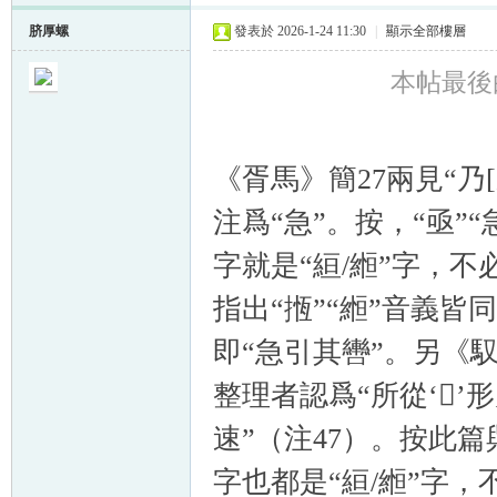
脐厚螺
發表於 2026-1-24 11:30
|
顯示全部樓層
本帖最後由 
《胥馬》簡27兩見“乃
注爲“急”。按，“亟”
字就是“絙/縆”字，不
指出“揯”“縆”音義皆
即“急引其轡”。另《馭
整理者認爲“所從‘𠄨
速”（注47）。按此篇與
字也都是“絙/縆”字，