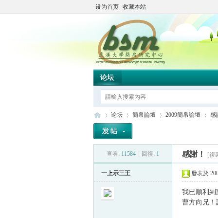
设为首页
收藏本站
论坛
论坛
簡帛論壇
2009簡帛論壇
感
感謝！
查看:
11584
|
回復:
1
[複
简
»
›
›
›
一上示三王
發表於 2009
我已順利到
曹方向兄！