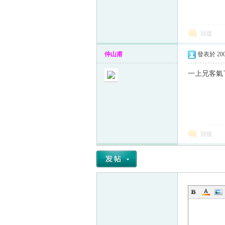
回復
帛
仲山甫
發表於 2009
一上兄客氣
回復
网