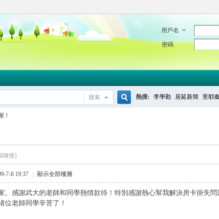
用戶名
密碼
熱搜:
李學勤
居延新簡
里耶
搜索
搜
謝！
索
製鏈接]
-7-8 19:37
|
顯示全部樓層
家。感謝武大的老師和同學熱情款待！特別感謝熱心幫我解決房卡掛失問
諸位老師同學辛苦了！