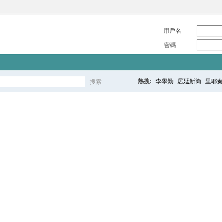
用戶名
密碼
熱搜:
李學勤
居延新簡
里耶
搜索
搜
索