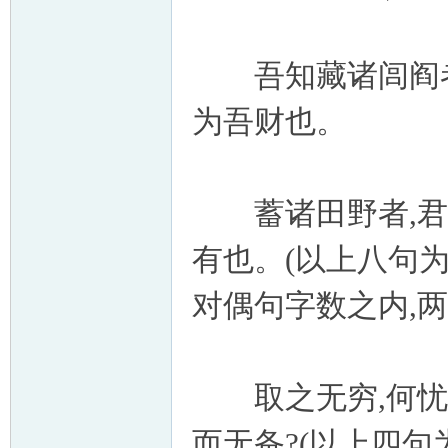
吾知藏诸闾阎者,
为吾财也。
蓄诸田野者,君皆
有也。(以上八句
对偶句字数之内,
取之无穷,何忧乎
而无备?(以上四句