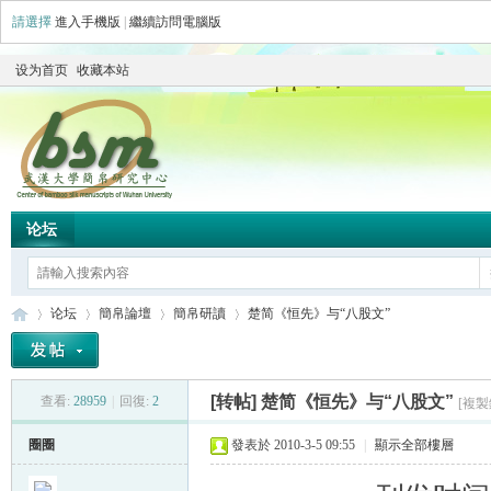
請選擇
進入手機版
|
繼續訪問電腦版
设为首页
收藏本站
论坛
论坛
簡帛論壇
簡帛研讀
楚简《恒先》与“八股文”
[转帖]
楚简《恒先》与“八股文”
查看:
28959
|
回復:
2
[複製
简
»
›
›
›
圈圈
發表於 2010-3-5 09:55
|
顯示全部樓層