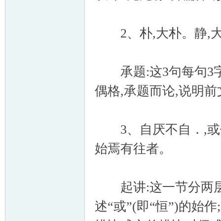
2、朴,大朴。静,大
承题:这3句每句3字
偶格,承题而论,说明前
3、自厌不自．,或作
始焉有往者。
起讲:这一节分两层,
述“或”(即“恒”)的始