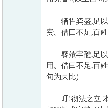
牺牲粢盛,足以为
费。借曰不足,百姓
饔飧牢醴,足以供
用。借曰不足,百姓
句为束比)
吁!彻法之立,本