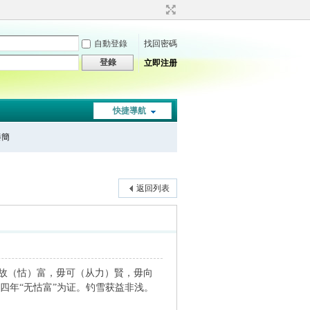
自動登錄
找回密碼
登錄
立即注册
快捷導航
秦簡
返回列表
毋故（怙）富，毋可（从力）賢，毋向
公四年“无怙富”为证。钓雪获益非浅。
。