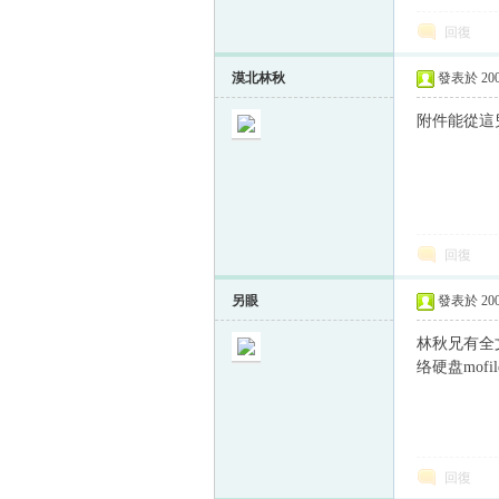
回復
漠北林秋
發表於 2005
附件能從這
回復
另眼
發表於 2005
林秋兄有全
络硬盘mof
回復