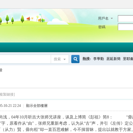
用戶名
密碼
熱搜:
李學勤
居延新簡
里耶
搜索
搜
读
索
[複製鏈接]
-10-21 22:24
|
顯示全部樓層
尚浅，04年10月听吉大张师兄讲座，谈及上博简《彭祖》简8： “
“故”字，原看作从“由”，张师兄重新考虑，认为从“古”声，并引《左传》定
可（从力）賢，毋向梪”却一直百思难解，今不揣冒昧，提出以就教于方家