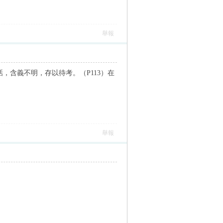
舉報
話，含義不明，存以待考。（P113）在
舉報