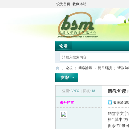
设为首页
收藏本站
论坛
论坛
簡帛論壇
簡帛研讀
请教句
请教句读
查看:
38932
|
回復:
18
简
»
›
›
›
孤舟钓雪
發表於 2005
钓雪学文字
梪” 其中
但余句“毋