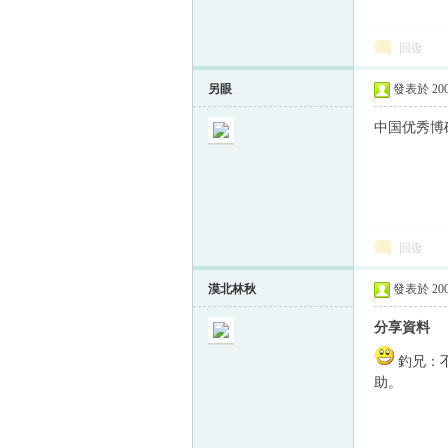
回復
另眼
發表於 2005
中国优秀博
回復
漠北林秋
發表於 2005
分享資料
釣兄：
助。