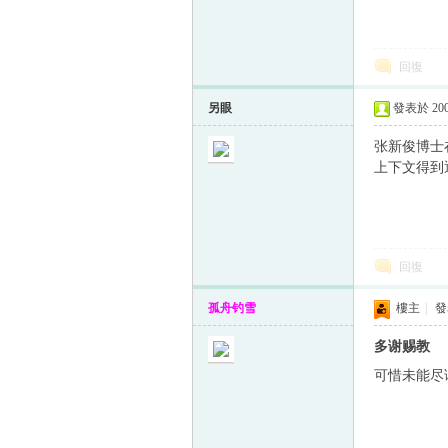
回復
帛
另眼
發表於 2005
张新俊博士
上下文得到
回復
网
孤舟钓雪
樓主
|
發表
多谢赐教
可惜未能尽