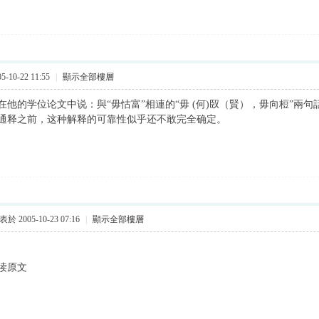
-10-22 11:55
|
顯示全部樓層
在他的学位论文中说：與“毋怙富”相連的“毋 (何)臤（賢），毋向梪”兩句
通释之前，这种解释的可靠性似乎还不敢完全确定。
於 2005-10-23 07:16
|
顯示全部樓層
读原文