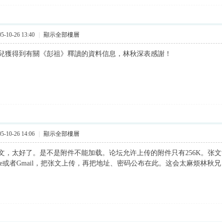
-10-26 13:40
|
顯示全部樓層
兒獲得到有關《彭祖》釋讀的資料信息，林秋深表感謝！
-10-26 14:06
|
顯示全部樓層
文，太好了。是不是附件不能加载。论坛允许上传的附件只有256K。张
ile或者Gmail，把张文上传，再把地址、密码公布在此。这会太麻烦林秋