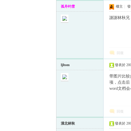
孤舟钓雪
樓主
|
發表
謝謝林秋兄
回復
ljltom
發表於 2005
带图片比较
项，点击后
word文档
回復
漠北林秋
發表於 2005