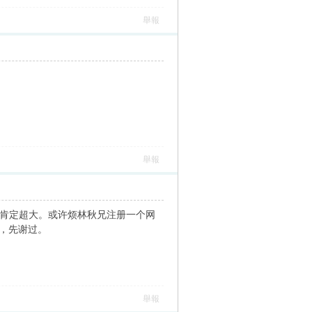
舉報
舉報
文肯定超大。或许烦林秋兄注册一个网
兄，先谢过。
舉報