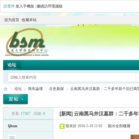
請選擇
進入手機版
|
繼續訪問電腦版
设为首页
收藏本站
论坛
论坛
簡帛論壇
古史新探
云南黑马井汉墓群：二千多年前个旧已商贾云集
[新闻]
云南黑马井汉墓群：二千多年
查看:
17307
|
回復:
0
简
»
›
›
›
ljltom
發表於 2010-5-19 11:02
|
顯示全部樓層