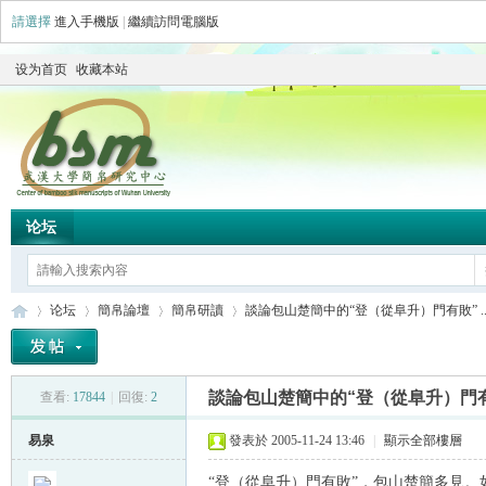
請選擇
進入手機版
|
繼續訪問電腦版
设为首页
收藏本站
论坛
论坛
簡帛論壇
簡帛研讀
談論包山楚簡中的“登（從阜升）門有敗” ..
談論包山楚簡中的“登（從阜升）門
查看:
17844
|
回復:
2
简
»
›
›
›
易泉
發表於 2005-11-24 13:46
|
顯示全部樓層
“登（從阜升）門有敗”，包山楚簡多見。如