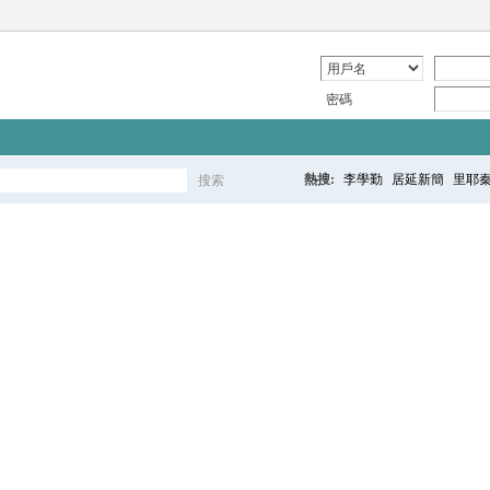
密碼
熱搜:
李學勤
居延新簡
里耶
搜索
搜
索