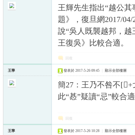
王輝先生指出“越公其
題》，復旦網2017/0
說“吳人既襲越邦，越
王復吳》比較合適。
回復
王寧
發表於 2017-5-26 09:45
|
顯示全部樓層
簡27：王乃不咎不[𢗏
此“惎”疑讀“忌”較合
回復
王寧
發表於 2017-5-26 10:28
|
顯示全部樓層