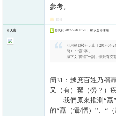
參考。
回復
汗天山
發表於 2017-5-20 17:58
|
顯示全部樓層
引用第13楼汗天山于2017-04-24
簡31：“譶”字，
據下文“悚懼”一詞，懷疑有沒有
簡31：越庶百姓乃稱
又（有）縈（勞？）疾
——我們原來推測“譶”
的“譶（懾/慴）”、“