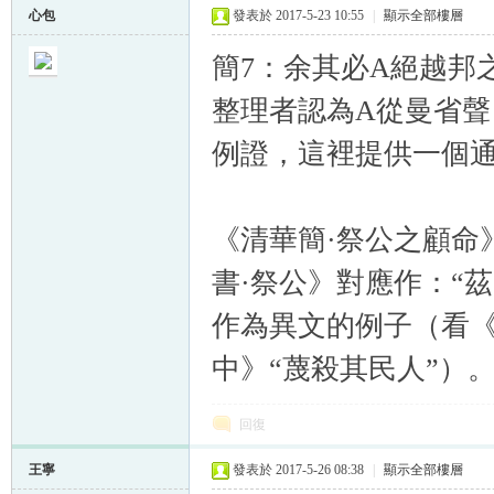
心包
發表於 2017-5-23 10:55
|
顯示全部樓層
簡7：余其必A絕越邦
整理者認為A從曼省聲
例證，這裡提供一個
《清華簡·祭公之顧命
書·祭公》對應作：“茲
作為異文的例子（看《
中》“蔑殺其民人”）
回復
王寧
發表於 2017-5-26 08:38
|
顯示全部樓層