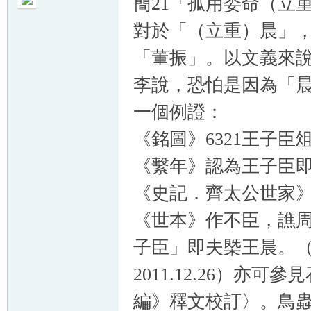
簡21「孤用委命（立
對於「（立重）晨」
「董振」。以文義來
李說，恐怕是因為「
帛
一個例證：
《銘圖》6321王子臣
《繫年》認為王子臣
《史記．齊太公世家
《世本》作不臣，譙
网
子臣」即夫槩王晨。
2011.12.26）
編》釋文校訂〉。鳥