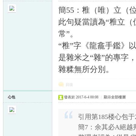
簡55：䊒（唯）立（
此句疑當讀為“䊒立（
常”。
“䊒”字《龍龕手鑑》
是雜米之“雜”的專字
雜糅無所分別。
回復
心包
發表於 2017-6-4 00:08
|
顯示全部樓層
引用第185楼心包于201
簡7：余其必A絕越