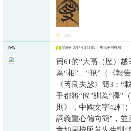
回復
心包
發表於 2017-6-5 11:03
|
顯示全部樓層
簡61的“大鬲（歷）越
為“相”、“視”（《
《芮良夫毖》簡3：“
乎都將“簡”訓為“擇
則》，中國文字42輯
詞義重心偏向簡”，並
實如果按照黃先生訓“