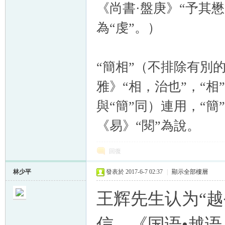
《尚書·盤庚》“予其
為“虔”。）
“簡相”（不排除有別的
雅》“相，治也”，“相
與“簡”同）連用，“
《易》“閱”為說。
回復
林少平
發表於 2017-6-7 02:37
|
顯示全部樓層
王辉先生认为“
信。《国语•越语