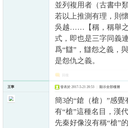
並列複用者（古書中類
若以上推測有理，則懷
吳越……【稱，稱舉之
式，即也是三字同義連
爲“讎”，讎怨之義，與
是怨仇之義。
回復
王寧
發表於 2017-5-21 20:53
|
顯示全部樓層
簡3的“鎗（槍）”感
有“槍”這種名目，漢
先秦好像沒有稱“槍”