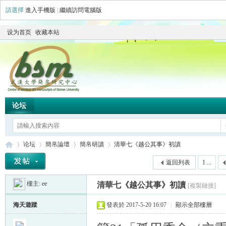
請選擇
進入手機版
|
繼續訪問電腦版
设为首页
收藏本站
论坛
论坛
簡帛論壇
簡帛研讀
清華七《越公其事》初讀
返回列表
1 ...
樓主:
ee
清華七《越公其事》初讀
[複製鏈接]
简
»
›
›
›
海天遊蹤
發表於 2017-5-20 16:07
|
顯示全部樓層