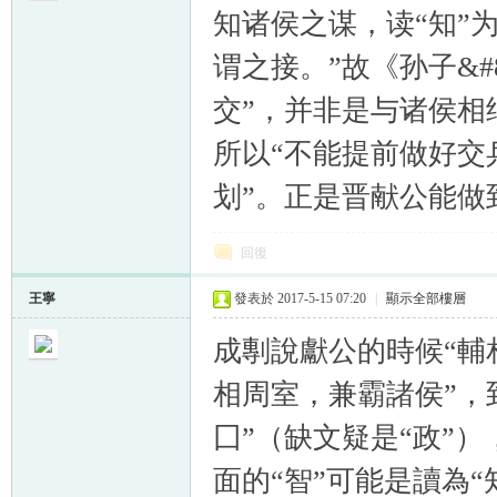
知诸侯之谋，读“知”
谓之接。”故《孙子&#
交”，并非是与诸侯相
所以“不能提前做好交
划”。正是晋献公能做
回復
王寧
發表於 2017-5-15 07:20
|
顯示全部樓層
成剸說獻公的時候“輔
相周室，兼霸諸侯”，
囗”（缺文疑是“政”
面的“智”可能是讀為“