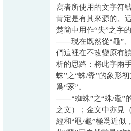
寫者所使用的文字符
肯定是有其來源的。
楚簡中用作“失”之字
——現在既然從“龜”
們這裡在不改變原有讀
析的思路：將此字兩手
蛛”之“蛛
/
鼄”的象形初
爲“冢”。
——“蜘蛛”之“蛛
/
鼄”
之文）；金文中亦見
經和“黽
/
龜”極爲近似