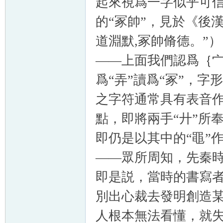
起來視爲一字似乎可信
的“冢帥”，見於《後漢書
道淵默
,
冢帥脩德。”）
——上面我們認爲｛
爲“弄”讀爲“冢”，
之字符通常具有表音
點，即將兩手“廾”所
即仍是以其中的“黽”
——眾所周知，先秦
即是説，當時的書寫
別出心裁去發明創造
人根本無法看懂，就