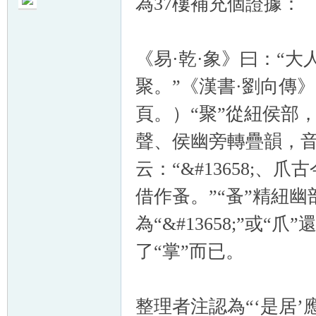
為37樓補充個證據：
《易·乾·象》曰：“
聚。”《漢書·劉向傳
帛
頁。）“聚”從紐侯部
聲、侯幽旁轉疊韻，音近
云：“&#13658;、
借作蚤。”“蚤”精紐
為“&#13658;”或
网
了“掌”而已。
整理者注認為“‘是居’