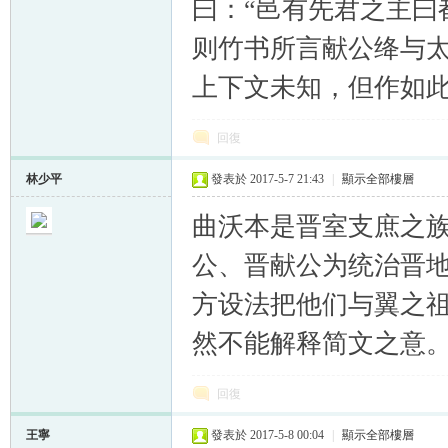
曰：“邑有先君之主曰
则竹书所言献公绛与
上下文未知，但作如
回復
林少平
發表於 2017-5-7 21:43
|
顯示全部樓層
曲沃本是晋室支庶之
公、晋献公为统治晋
方设法把他们与翼之
然不能解释简文之意
回復
王寧
發表於 2017-5-8 00:04
|
顯示全部樓層