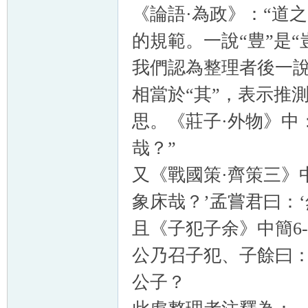
《論語·為政》：“道
的規範。一說“豊”是“
我們認為整理者後一說
相當於“其”，表示推
思。《莊子·外物》中
哉？”
又《戰國策·齊策三》
象床哉？’孟嘗君曰：‘
且《子犯子余》中簡6
公乃召子犯、子餘曰：
公子？