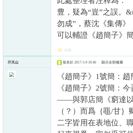
此處整理者注釋為：
豊，疑為“豈”之誤。&#
勿成”，蔡沈《集傳》
可以輔證《趙簡子》簡6
回復
汗天山
發表於 2017-5-9 10:40
|
顯示全部樓層
《趙簡子》
1
號簡：趙
《趙簡子》
2
號簡：今
——與郭店簡《窮達
（？）而爲｛黽
/
甘｝
二字皆用在表地位、職