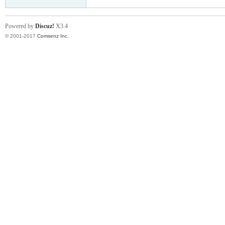
Powered by
Discuz!
X3.4
© 2001-2017
Comsenz Inc.