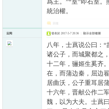
爲主。”“室”即石室
統治權。
回復
云间
發表於 2017-5-7 20:36
|
顯示全部樓層
八年，士蔿说公曰：“
诸公子，而城聚都之
十二年，骊姬生奚齐
在，而蒲边秦，屈边
居曲沃，公子重耳居
十六年，晋献公作二
魏，以为大夫。士蔿曰