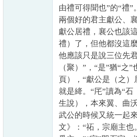
由禮可得聞也”的“禮
兩個好的君主獻公、
獻公居禮，襄公也該這
禮）了，但他都沒這麼
他應該只是說三位先君
（聚）”，“是”猶“之
頁），“獻公是（之）
就是絳。“厇”讀為“
生說），本來翼、曲
武公的時候又統一起來
文》：“祏，宗廟主也