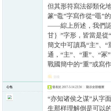
但其形符寫法卻類化地
篆“鼄”字寫作從“黽”
——綜上所述，我們認
甘｝”字形，皆當是從“
簡文中可讀爲“主”、“重
通，“主”、“重”、
戰國簡中的“重”或寫
回復
心包
發表於 2017-5-14 23:56
|
顯示全部樓層
“亦知诸侯之谋”从字
生那样理解倒是可以