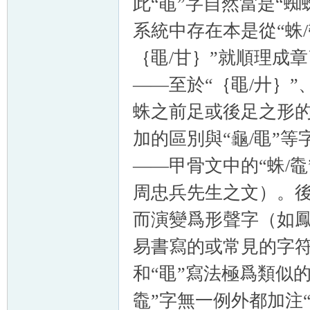
此“黽”字自然當是“
系統中存在本是從“蛛
/
｛黽
/
甘｝”就順理成章
——至於“｛黽
/
廾｝”
蛛之前足或後足之形的
加的
區別與“龜
/
黽”等
——甲骨文中的“蛛
/
鼄
周忠兵先生之文）。
而演變爲形聲字（如
易書寫的或常見的字
和“黽”寫法極爲類似的
鼄”字無一例外都加注