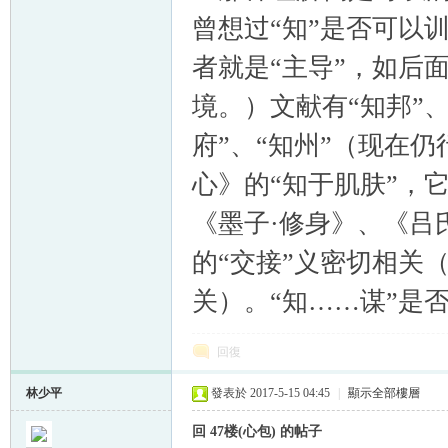
曾想过“知”是否可以
者就是“主导”，如后
境。）文献有“知邦”、
府”、“知州”（现在
心》的“知于肌肤”，它
《墨子·修身》、《吕
的“交接”义密切相关（
关）。“知……谋”是
回復
林少平
發表於 2017-5-15 04:45
|
顯示全部樓層
回 47楼(心包) 的帖子