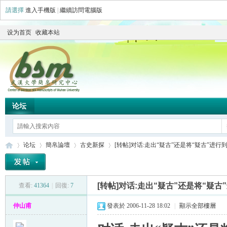
請選擇
進入手機版
|
繼續訪問電腦版
设为首页
收藏本站
论坛
论坛
簡帛論壇
古史新探
[转帖]对话:走出“疑古”还是将“疑古”进行到底(
[转帖]对话:走出“疑古”还是将“疑古”
查看:
41364
|
回復:
7
简
»
›
›
›
仲山甫
發表於 2006-11-28 18:02
|
顯示全部樓層