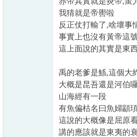
赤帝其實就是炎帝,蚩
我猜就是帝嚳啦
反正仗打輸了,啥壞事
事實上也沒有黃帝這
這上面說的其實是東
禹的老爹是鯀,這個大
大概是昆吾還是河伯
山海經有一段
有魚偏枯名曰魚婦顓
這說的大概像是屈原
講的應該就是東夷的衰