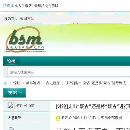
請選擇
進入手機版
|
繼續訪問電腦版
设为首页
收藏本站
论坛
论坛
簡帛論壇
古史新探
[讨论]走出“疑古”还是将“疑古”进行到底 ...
樓主:
仲山甫
[讨论]走出“疑古”还是将“疑古”进行
简
»
›
›
›
大意觉迷
發表於 2008-1-11 12:53
|
顯示全部樓層