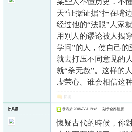
某些人不懂历史，不
天“证据证据”挂在嘴
经过他的“法眼”人家
用别人的谬论被人揭穿
帛
学问”的人，使自己的
就去打压不同意见的人
就“杀无赦”。这样的
虚荣心。谁会相信这种
网
回復
孙凤霞
發表於 2008-7-31 19:46
|
顯示全部樓層
懷疑古代的時候，你