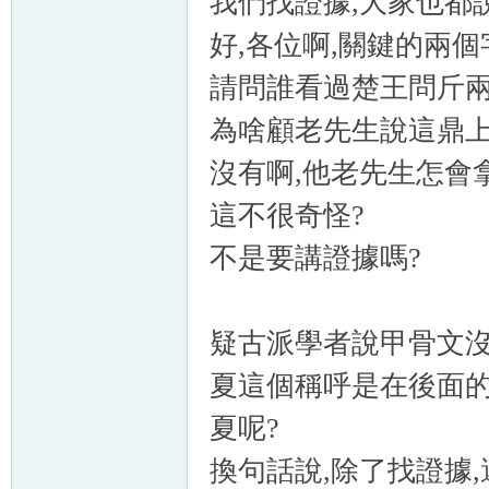
我們找證據,大家也都
好,各位啊,關鍵的兩個
請問誰看過楚王問斤兩
為啥顧老先生說這鼎上
沒有啊,他老先生怎會
這不很奇怪?
不是要講證據嗎?
疑古派學者說甲骨文
夏這個稱呼是在後面的
夏呢?
換句話說,除了找證據