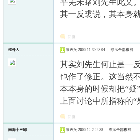
平羌未睹刘先生此文
其一反裘说，其本身
回復
槛外人
發表於 2006-11-30 23:04
|
顯示全部樓層
其实刘先生何止是一
也作了修正。这当然不
本本身的时候却把“疑
上面讨论中所指称的“
回復
南海十三郎
發表於 2006-12-2 22:38
|
顯示全部樓層