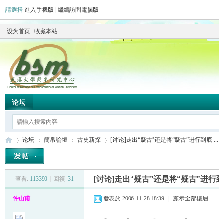
請選擇
進入手機版
|
繼續訪問電腦版
设为首页
收藏本站
论坛
论坛
簡帛論壇
古史新探
[讨论]走出“疑古”还是将“疑古”进行到底 ...
[讨论]走出“疑古”还是将“疑古”进行
查看:
113390
|
回復:
31
简
»
›
›
›
仲山甫
發表於 2006-11-28 18:39
|
顯示全部樓層