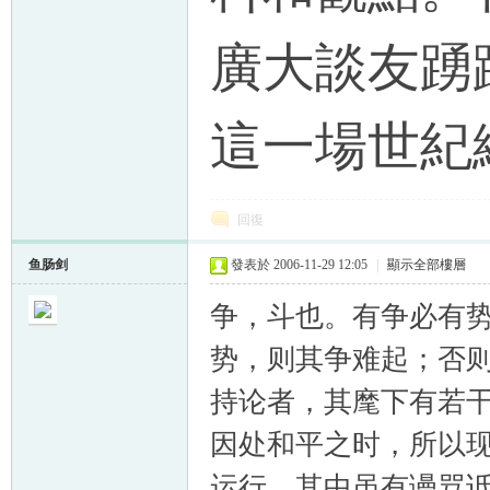
廣大談友踴
這一場世紀
回復
鱼肠剑
發表於 2006-11-29 12:05
|
顯示全部樓層
争，斗也。有争必有
势，则其争难起；否
持论者，其麾下有若
因处和平之时，所以现
运行。其中虽有谩骂