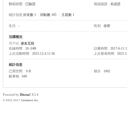
郵箱狀態
已驗證
視頻認證
未認證
統計信息
好友數 1
|
回帖數 165
|
主題數 1
生日
-
性别
保密
帛
活躍概況
用戶組
谈友五段
在線時間
18 小時
註冊時間
2017-6-11 1
上次活動時間
2025-12-4 11:36
上次發表時間
2025-1
統計信息
已用空間
0 B
積分
1062
蚁鼻钱
640
网
Powered by
Discuz!
X3.4
© 2001-2017
Comsenz Inc.