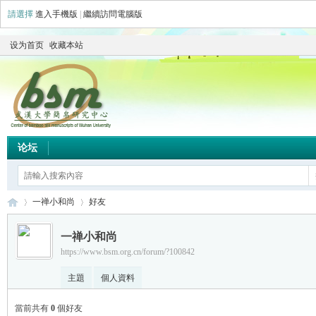
請選擇
進入手機版
|
繼續訪問電腦版
设为首页
收藏本站
论坛
一禅小和尚
好友
一禅小和尚
https://www.bsm.org.cn/forum/?100842
简
›
›
主題
個人資料
當前共有
0
個好友