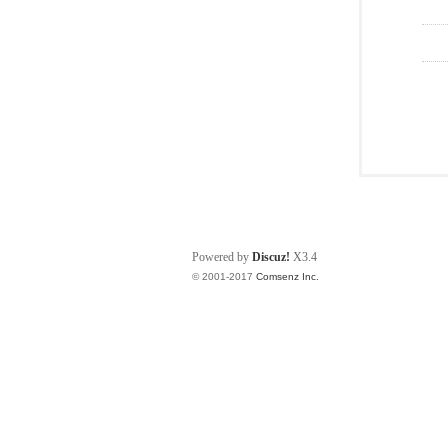
Powered by
Discuz!
X3.4
© 2001-2017
Comsenz Inc.