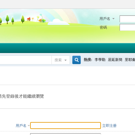
用戶名
密碼
熱搜:
李學勤
居延新簡
里耶
搜索
搜
索
請先登錄後才能繼續瀏覽
用戶名
立即注册