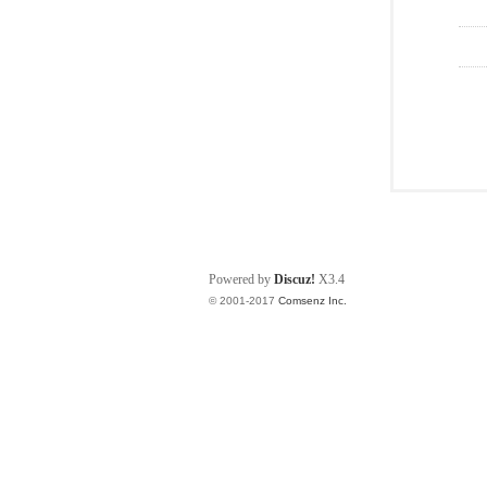
Powered by
Discuz!
X3.4
© 2001-2017
Comsenz Inc.