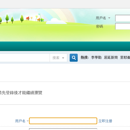
用戶名
密碼
熱搜:
李學勤
居延新簡
里耶
搜索
搜
索
請先登錄後才能繼續瀏覽
用戶名
立即注册